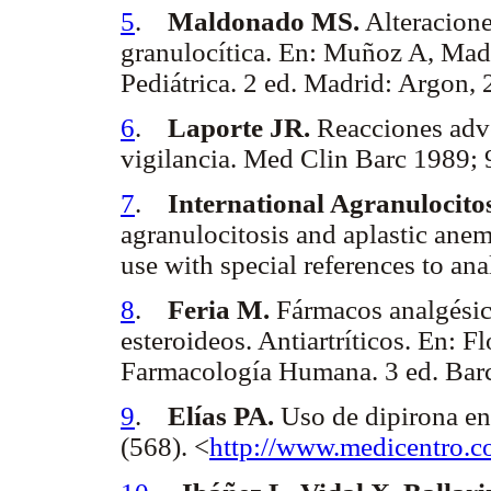
5
.
Maldonado MS.
Alteracione
granulocítica. En: Muñoz A, Mad
Pediátrica. 2 ed. Madrid: Argon,
6
.
Laporte JR.
Reacciones adv
vigilancia. Med Clin Barc 1989; 
7
.
International Agranulocito
agranulocitosis and aplastic anemia
use with special references to a
8
.
Feria M.
Fármacos analgésico
esteroideos. Antiartríticos. En: F
Farmacología Humana. 3 ed. Bar
9
.
Elías PA.
Uso de dipirona en
(568). <
http://www.medicentro.