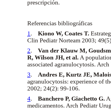
prescripción.
Referencias bibliográficas
1
.
Kiono W, Coates T.
Estrateg
Clin Pediatr Norteam 2003; 49(5
2
.
Van der Klauw M, Goudsmit
R, Wilson JH, et al.
A population
associated agranulocytosis. Arch
3
.
Andres E, Kurtz JE, Malois
agranulocytosis: experience of t
2002; 24(2): 99-106.
4
.
Banchero P, Giachetto G.
Ag
medicamentos. Arch Pediatr Urug