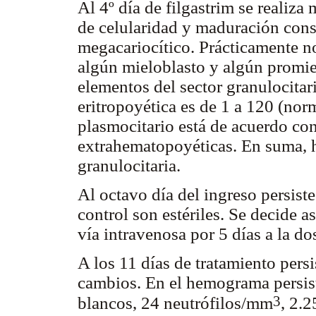
Al 4º día de filgastrim se reali
de celularidad y maduración conse
megacariocítico. Prácticamente no
algún mieloblasto y algún promie
elementos del sector granulocita
eritropoyética es de 1 a 120 (norm
plasmocitario está de acuerdo con
extrahematopoyéticas. En suma, hi
granulocitaria.
Al octavo día del ingreso persist
control son estériles. Se decide 
vía intravenosa por 5 días a la do
A los 11 días de tratamiento persi
cambios. En el hemograma persist
3
blancos, 24 neutrófilos/mm
, 2.2