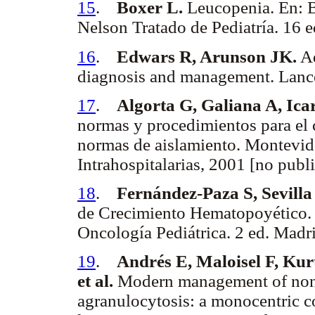
15
.
Boxer L.
Leucopenia. En: 
Nelson Tratado de Pediatría. 16 
16
.
Edwars R, Arunson JK.
Ad
diagnosis and management. Lanc
17
.
Algorta G, Galiana A, Ica
normas y procedimientos para el c
normas de aislamiento. Montevid
Intrahospitalarias, 2001 [no publ
18
.
Fernández-Paza S, Sevill
de Crecimiento Hematopoyético.
Oncología Pediátrica. 2 ed. Madr
19
.
Andrés E, Maloisel F, Kur
et al.
Modern management of non
agranulocytosis: a monocentric c