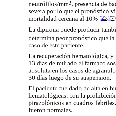
3
neutrófilos/mm
, presencia de ba
severa por lo que el pronóstico v
(
2
3
,
2
7
)
mortalidad cercana al 10%
La dipirona puede producir tambié
determina peor pronóstico que la
caso de este paciente.
La recuperación hematológica, y p
13 días de retirado el fármaco so
absoluta en los casos de agranulo
30 días luego de su suspensión.
El paciente fue dado de alta en b
hematológicas, con la prohibición
pirazolónicos en cuadros febrile
fueron normales.