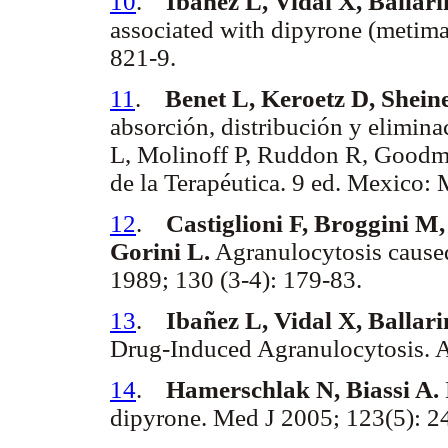
10
.
Ibáñez L, Vidal X, Ballar
associated with dipyrone (metima
821-9.
11
.
Benet L, Keroetz D, Shein
absorción, distribución y elimin
L, Molinoff P, Ruddon R, Goodm
de la Terapéutica. 9 ed. Mexico:
12
.
Castiglioni F, Broggini M,
Gorini L.
Agranulocytosis caused
1989; 130 (3-4): 179-83.
13
.
Ibañez L, Vidal X, Ballar
Drug-Induced Agranulocytosis. A
14
.
Hamerschlak N, Biassi A.
dipyrone. Med J 2005; 123(5): 2