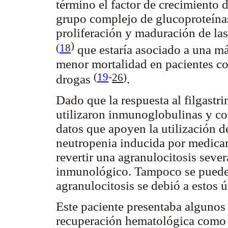
término el factor de crecimiento 
grupo complejo de glucoproteínas
proliferación y maduración de la
)
(
1
8
que estaría asociado a una m
menor mortalidad en pacientes co
(
19
-
26
)
drogas
.
Dado que la respuesta al filgastr
utilizaron inmunoglobulinas y co
datos que apoyen la utilización d
neutropenia inducida por medicam
revertir una agranulocitosis se
inmunológico. Tampoco se puede d
agranulocitosis se debió a estos 
Este paciente presentaba algunos 
recuperación hematológica como 