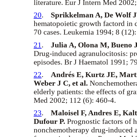
literature. Eur J Intern Med 2002;
20
.
Sprikkelman A, De Wolf J
hematopoietic growth factord in 
70 cases. Leukemia 1994; 8 (12):
21
.
Julia A, Olona M, Bueno J, 
Drug-induced agranulocitosis: pro
episodes. Br J Haematol 1991; 79
22
.
Andrés E, Kurtz JE, Mart
Weber J C, et al.
Nonchemothera
elderly patients: the effects of g
Med 2002; 112 (6): 460-4.
23
.
Maloisel F, Andres E, Ka
Dufour P.
Prognostic factors of h
nonchemotherapy drug-induced ag