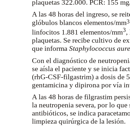
plaquetas 322.000. PCR: 155 mg/
A las 48 horas del ingreso, se r
3
glóbulos blancos elementos/mm
3
linfocitos 1.881 elementos/mm
,
plaquetas. Se recibe cultivo de 
que informa
Staphylococcus aur
Con el diagnóstico de neutropeni
se aísla el paciente y se inicia fa
(rhG-CSF-filgastrim) a dosis de 
gentamicina y dipirona por vía in
A las 48 horas de filgrastim pers
la neutropenia severa, por lo que
antibióticos, se indica paracetam
limpieza quirúrgica de la lesión.