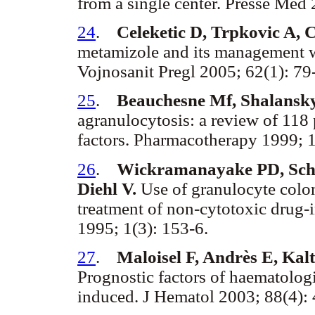
from a single center. Presse Med 
24
.
Celeketic D, Trpkovic A, 
metamizole and its management w
Vojnosanit Pregl 2005; 62(1): 79
25
.
Beauchesne Mf, Shalansk
agranulocytosis: a review of 118 
factors. Pharmacotherapy 1999; 
26
.
Wickramanayake PD, Schei
Diehl V.
Use of granulocyte colony
treatment of non-cytotoxic drug-
1995; 1(3): 153-6.
27
.
Maloisel F, Andrès E, Ka
Prognostic factors of haematolo
induced. J Hematol 2003; 88(4): 