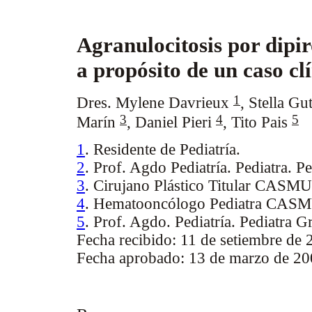
Agranulocitosis por dipi
a propósito de un caso cl
1
Dres. Mylene Davrieux
,
Stella Gu
3
4
5
Marín
,
Daniel Pieri
,
Tito Pais
1
. Residente de Pediatría.
2
. Prof. Agdo Pediatría. Pediatra.
3
. Cirujano Plástico Titular CASMU
4
. Hematooncólogo Pediatra CAS
5
. Prof. Agdo. Pediatría. Pediatr
Fecha recibido: 11 de setiembre de 
Fecha aprobado: 13 de marzo de 2