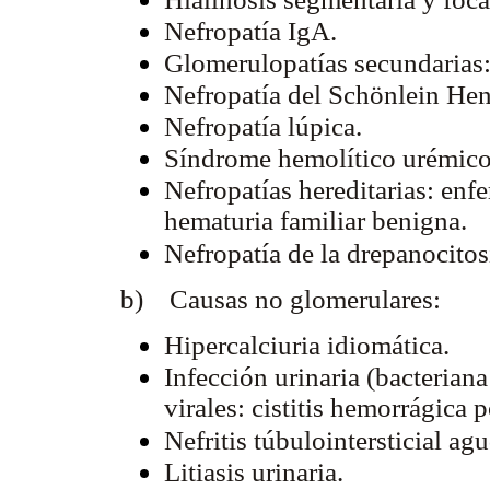
Nefropatía IgA.
Glomerulopatías secundarias
Nefropatía del Schönlein He
Nefropatía lúpica.
Síndrome hemolítico urémico
Nefropatías hereditarias: enf
hematuria familiar benigna.
Nefropatía de la drepanocitosi
b) Causas no glomerulares:
Hipercalciuria idiomática.
Infección urinaria (bacteriana
virales: cistitis hemorrágica 
Nefritis túbulointersticial ag
Litiasis urinaria.