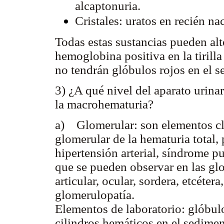
alcaptonuria.
Cristales: uratos en recién na
Todas estas sustancias pueden alte
hemoglobina positiva en la tirill
no tendrán glóbulos rojos en el s
3) ¿A qué nivel del aparato urina
la macrohematuria?
a) Glomerular: son elementos clí
glomerular de la hematuria total, 
hipertensión arterial, síndrome p
que se pueden observar en las g
articular, ocular, sordera, etcéter
glomerulopatía.
Elementos de laboratorio: glóbul
cilindros hemáticos en el sedime