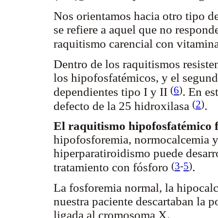
Nos orientamos hacia otro tipo d
se refiere a aquel que no responde
raquitismo carencial con vitami
Dentro de los raquitismos resiste
los hipofosfatémicos, y el segun
(
6
)
dependientes tipo I y II
. En es
(
2
)
defecto de la 25 hidroxilasa
.
El raquitismo hipofosfatémico 
hipofosforemia, normocalcemia y
hiperparatiroidismo puede desarro
(
3
-
5
)
tratamiento con fósforo
.
La fosforemia normal, la hipocalc
nuestra paciente descartaban la p
ligada al cromosoma X.