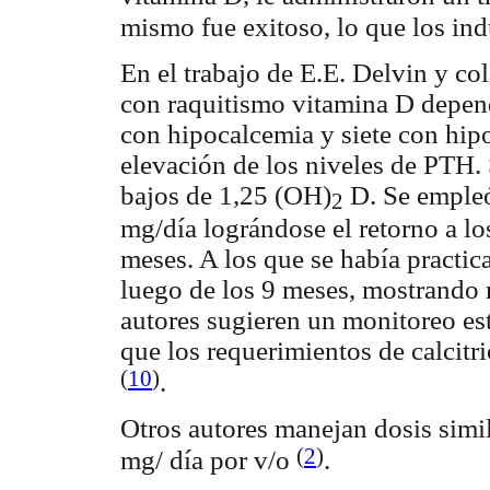
mismo fue exitoso, lo que los ind
En el trabajo de E.E. Delvin y co
con raquitismo vitamina D depend
con hipocalcemia y siete con hipo
elevación de los niveles de PTH.
bajos de 1,25 (OH)
D. Se empleó 
2
mg/día lográndose el retorno a lo
meses. A los que se había practic
luego de los 9 meses, mostrando 
autores sugieren un monitoreo es
que los requerimientos de calcitri
(
10
)
.
Otros autores manejan dosis simila
(
2
)
mg/ día por v/o
.