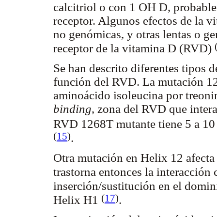
calcitriol o con 1 OH D, probable
receptor. Algunos efectos de la 
no genómicas, y otras lentas o g
receptor de la vitamina D (RVD)
Se han descrito diferentes tipos d
función del RVD. La mutación 1
aminoácido isoleucina por treoni
binding
, zona del RVD que inter
RVD 1268T mutante tiene 5 a 10 v
(
15
)
.
Otra mutación en Helix 12 afecta e
trastorna entonces la interacción
inserción/sustitución en el domin
(
17
)
Helix H1
.