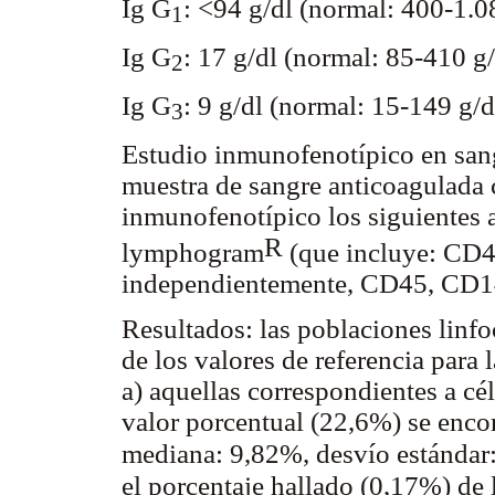
Ig G
: <94 g/dl (normal: 400-1.08
1
Ig G
: 17 g/dl (normal: 85-410 g/
2
Ig G
: 9 g/dl (normal: 15-149 g/d
3
Estudio inmunofenotípico en sangr
muestra de sangre anticoagulada 
inmunofenotípico los siguientes 
R
lymphogram
(que incluye: CD
independientemente, CD45, CD
Resultados: las poblaciones linfo
de los valores de referencia para
a) aquellas correspondientes a c
valor porcentual (22,6%) se enco
mediana: 9,82%, desvío estándar
el porcentaje hallado (0,17%) de 