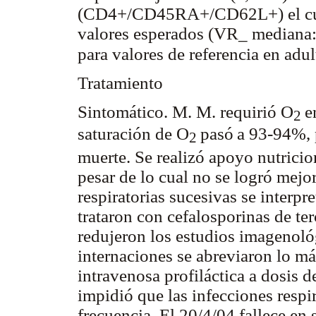
(CD4+/CD45RA+/CD62L+) el cual
valores esperados (VR_ mediana:
para valores de referencia en ad
Tratamiento
Sintomático. M. M. requirió O
e
2
saturación de O
pasó
a 93-94%,
2
muerte. Se realizó apoyo nutrici
pesar de lo cual no se logró mejo
respiratorias sucesivas se interp
trataron con cefalosporinas de te
redujeron los estudios imagenoló
internaciones se abreviaron lo m
intravenosa profiláctica a dosis 
impidió que las infecciones respi
frecuencia. El 20/4/04 fallece en 