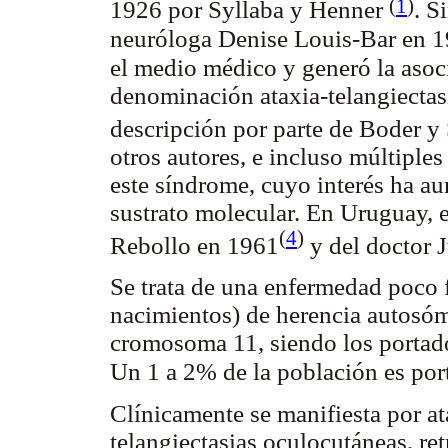
(
1
)
1926 por Syllaba y Henner
. S
neuróloga Denise Louis-Bar en 
el medio médico y generó la asoc
denominación ataxia-telangiectasi
descripción por parte de Boder 
otros autores, e incluso múltiples
este síndrome, cuyo interés ha a
sustrato molecular. En Uruguay, e
(
4
)
Rebollo en 1961
y del doctor 
Se trata de una enfermedad poco 
nacimientos) de herencia autosómi
cromosoma 11, siendo los portado
Un 1 a 2% de la población es po
Clínicamente se manifiesta por at
telangiectasias oculocutáneas, re