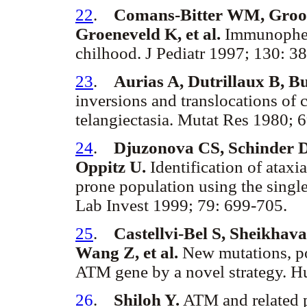
22
.
Comans-Bitter WM, Groot
Groeneveld K, et al.
Immunophen
chilhood. J Pediatr 1997; 130: 3
23
.
Aurias A, Dutrillaux B, Bu
inversions and translocations of
telangiectasia. Mutat Res 1980; 
24
.
Djuzonova CS, Schinder D
Oppitz U.
Identification of ataxi
prone population using the single
Lab Invest 1999; 79: 699-705.
25
.
Castellvi-Bel S, Sheikhav
Wang Z, et al.
New mutations, po
ATM gene by a novel strategy. H
26
.
Shiloh Y.
ATM and related p