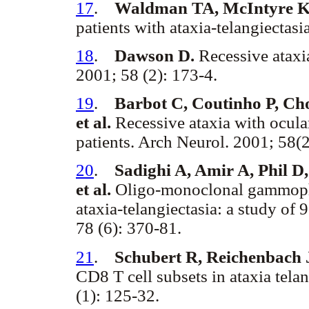
17
.
Waldman TA, McIntyre 
patients with ataxia-telangiectasi
18
.
Dawson D.
Recessive ataxi
2001; 58 (2): 173-4.
19
.
Barbot C, Coutinho P, Cho
et al.
Recessive ataxia with ocula
patients. Arch Neurol. 2001; 58(
20
.
Sadighi A, Amir A, Phil D
et al.
Oligo-monoclonal gammoph
ataxia-telangiectasia: a study of
78 (6): 370-81.
21
.
Schubert R, Reichenbach J
CD8 T cell subsets in ataxia tel
(1): 125-32.