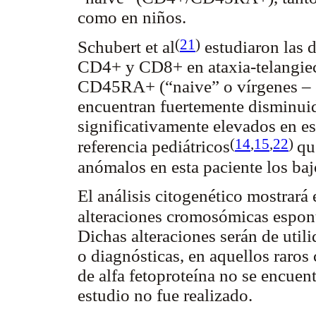
como en niños.
(
21
)
Schubert et al
estudiaron las d
CD4+ y CD8+ en ataxia-telangiect
CD45RA+ (“naive” o vírgenes – e
encuentran fuertemente disminui
significativamente elevados en e
(
14
,
15
,
22
)
referencia pediátricos
qu
anómalos en esta paciente los b
El análisis citogenético mostrará
alteraciones cromosómicas espon
Dichas alteraciones serán de uti
o diagnósticas, en aquellos raros
de alfa fetoproteína no se encuen
estudio no fue realizado.