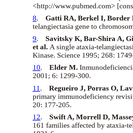
<http://www.pubmed.com> [consu
8
.
Gatti RA, Berkel I, Border
telangiectasia gene to chromoso
9
.
Savitsky K, Bar-Shira A, G
et al.
A single ataxia-telangiectas
Kinase. Science 1995; 268: 1749
10
.
Elder M.
Inmunodeficiencia
2001; 6: 1299-300.
11
.
Regueiro J, Porras O, Lav
primary immunodeficiency revisi
20: 177-205.
12
.
Swift A, Morrell D, Mass
161 families affected by ataxia-t