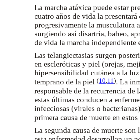
La marcha atáxica puede estar pre
cuatro años de vida la presentará 
progresivamente la musculatura ax
surgiendo así disartria, babeo, ap
de vida la marcha independiente 
Las telangiectasias surgen poster
en escleróticas y piel (orejas, mej
hipersensibilidad cutánea a la lu
(
10
,
11
)
temprano de la piel
. La in
responsable de la recurrencia de la
estas últimas conducen a enferm
infecciosas (virales o bacteriana
primera causa de muerte en esto
La segunda causa de muerte son l
esta enfermedad desarrollan un n