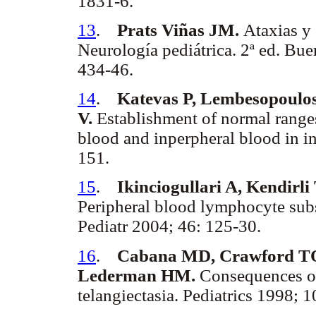
1831-6.
13
.
Prats Viñas JM.
Ataxias y
Neurología pediátrica. 2ª ed. Bu
434-46.
14
.
Katevas P, Lembesopoulos
V.
Establishment of normal range
blood and inperpheral blood in i
151.
15
.
Ikinciogullari A, Kendirli T
Peripheral blood lymphocyte subs
Pediatr 2004; 46: 125-30.
16
.
Cabana MD, Crawford TO,
Lederman HM.
Consequences of
telangiectasia. Pediatrics 1998; 