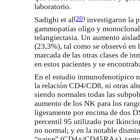
laboratorio.
(
20
)
Sadighi et al
investigaron la 
gammopatías oligo y monoclonale
telangiectasia. Un aumento aisla
(23,3%), tal como se observó en l
marcada de las otras clases de i
en estos pacientes y se encontrab
En el estudio inmunofenotípico n
la relación CD4/CD8, ni otras alte
siendo normales todas las subpob
aumento de los NK para los rangos
ligeramente por encima de dos DS
percentil 95 utilizado por Ikinciog
no normal; y en la notable dismin
“naive” (CD4+/CD45RA+), tanto p