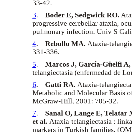
33-42.
3
.
Boder E, Sedgwick RO.
Atax
progressive cerebellar ataxia, oc
pulmonary infection. Univ S Cali
4
.
Rebollo MA.
Ataxia-telangi
331-336.
5
.
Marcos J, García-Güelfi A
telangiectasia (enfermedad de Lo
6
.
Gatti RA.
Ataxia-telangiecta
Metabolic and Molecular Basis of
McGraw-Hill, 2001: 705-32.
7
.
Sanal O, Lange E, Telatar 
et al.
Ataxia-telangiectasia : li
markers in Turkish families. (