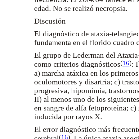
edad. No se realizó necropsia.
Discusión
El diagnóstico de ataxia-telangiec
fundamenta en el florido cuadro cl
El grupo de Lederman del Ataxia-
(
16
)
como criterios diagnósticos
: 
a) marcha atáxica en los primeros
oculomotores y disartria; c) tras
progresiva, hipomimia, trastornos
II) al menos uno de los siguientes
en sangre de alfa fetoproteína; 
inducida por rayos X.
El error diagnóstico más frecuente
(
16
)
cerebral
. La única ataxia asoc