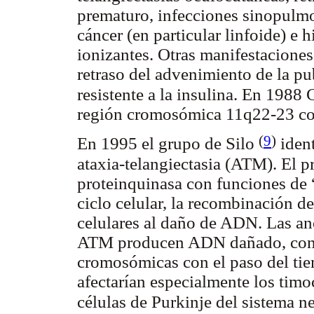
prematuro, infecciones sinopulmo
cáncer (en particular linfoide) e 
ionizantes. Otras manifestacione
retraso del advenimiento de la pu
resistente a la insulina. En 1988
región cromosómica 11q22-23 com
(
9
)
En 1995 el grupo de Silo
ident
ataxia-telangiectasia (ATM). El p
proteinquinasa con funciones de “
ciclo celular, la recombinación d
celulares al daño de ADN. Las an
ATM producen ADN dañado, con l
cromosómicas con el paso del tie
afectarían especialmente los timoc
células de Purkinje del sistema n