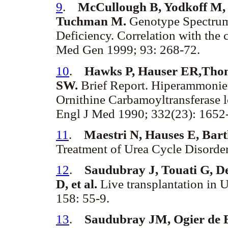
9
.
McCullough B, Yodkoff M, 
Tuchman M.
Genotype Spectrum
Deficiency. Correlation with the
Med Gen 1999; 93: 268-72.
10
.
Hawks P, Hauser ER,Thom
SW.
Brief Report. Hiperammoniem
Ornithine Carbamoyltransferase 
Engl J Med 1990; 332(23): 1652
11
.
Maestri N, Hauses E, Bar
Treatment of Urea Cycle Disorder
12
.
Saudubray J, Touati G, De
D, et al.
Live transplantation in U
158: 55-9.
13
.
Saudubray JM, Ogier de 