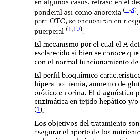
en algunos casos, retraso en el de
(
1
-
3
)
ponderal así como anorexia
.
para OTC, se encuentran en ries
(
1
,
10
)
puerperal
.
El mecanismo por el cual el A det
esclarecido si bien se conoce que
con el normal funcionamiento de
El perfil bioquímico característic
hiperamoniemia, aumento de glut
orótico en orina. El diagnóstico 
enzimática en tejido hepático y/o
(
1
)
.
Los objetivos del tratamiento son
asegurar el aporte de los nutrient