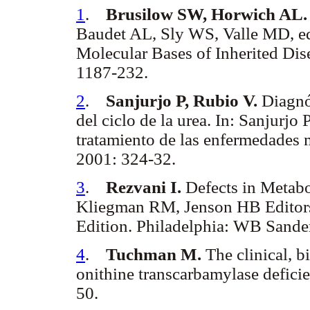
1
.
Brusilow SW, Horwich AL.
Baudet AL, Sly WS, Valle MD, edi
Molecular Bases of Inherited Di
1187-232.
2
.
Sanjurjo P, Rubio V.
Diagnós
del ciclo de la urea. In: Sanjurjo
tratamiento de las enfermedades 
2001: 324-32.
3
.
Rezvani I.
Defects in Metab
Kliegman RM, Jenson HB Editors.
Edition. Philadelphia: WB Sande
4
.
Tuchman M.
The clinical, b
onithine transcarbamylase defici
50.