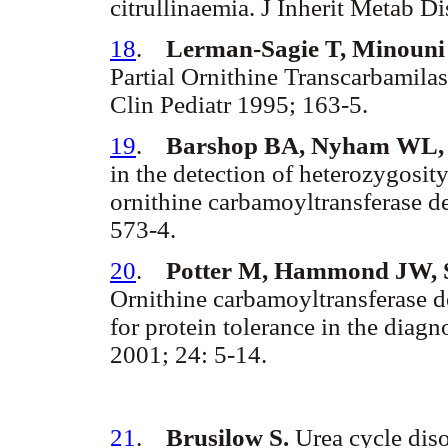
citrullinaemia. J Inherit Metab D
18
.
Lerman-Sagie T, Minoun
Partial Ornithine Transcarbamila
Clin Pediatr 1995; 163-5.
19
.
Barshop BA, Nyham WL, 
in the detection of heterozygosity
ornithine carbamoyltransferase de
573-4.
20
.
Potter M, Hammond JW, 
Ornithine carbamoyltransferase de
for protein tolerance in the diagn
2001; 24: 5-14.
21
.
Brusilow S.
Urea cycle diso