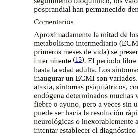
seguimiento bioquímico, los valo
posprandial han permanecido den
Comentarios
Aproximadamente la mitad de los 
metabolismo intermediario (ECMI) 
primeros meses de vida) se prese
(
13
)
intermitente
.
El período libr
hasta la edad adulta. Los síntom
inaugurar un ECMI son variados.
ataxia, síntomas psiquiátricos, c
endógena determinados muchas ve
fiebre o ayuno, pero a veces sin 
puede ser hacia la resolución rápi
neurológicas o inexorablemente a
intentar establecer el diagnóstico