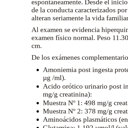
espontáneamente. Desde el inicio
de la conducta caracterizados por
alteran seriamente la vida familiar
Al examen se evidencia hiperquines
examen físico normal. Peso 11.300
cm.
De los exámenes complementario
Amoniemia post ingesta prote
µg /ml).
Acido orótico urinario post i
mg/g creatinina):
Muestra Nº
1: 498 mg/g creat
Muestra Nº 2: 378 mg/g creat
Aminoácidos plasmáticos (en
Glutamina: 1.192 µmol/l (val