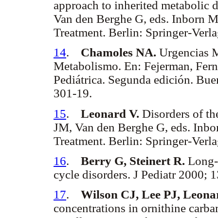
approach to inherited metabolic 
Van den Berghe G, eds. Inborn M
Treatment. Berlin: Springer-Verla
14
.
Chamoles NA.
Urgencias M
Metabolismo. En: Fejerman, Fern
Pediátrica. Segunda edición. Bu
301-19.
15
.
Leonard V.
Disorders of th
JM, Van den Berghe G, eds. Inbo
Treatment. Berlin: Springer-Verl
16
.
Berry G, Steinert R.
Long-
cycle disorders. J Pediatr 2000; 
17
.
Wilson CJ, Lee PJ, Leona
concentrations in ornithine carb