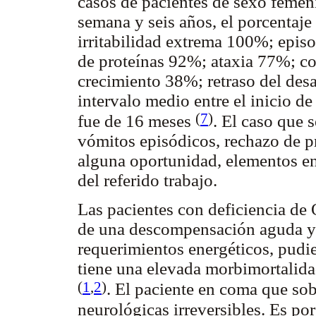
casos de pacientes de sexo femeni
semana y seis años, el porcentaje
irritabilidad extrema 100%; epis
de proteínas 92%; ataxia 77%; co
crecimiento 38%; retraso del des
intervalo medio entre el inicio d
(
7
)
fue de 16 meses
. El caso que s
vómitos episódicos, rechazo de pr
alguna oportunidad, elementos e
del referido trabajo.
Las pacientes con deficiencia de
de una descompensación aguda y g
requerimientos energéticos, pud
tiene una elevada morbimortalid
(
1
,
2
)
. El paciente en coma que so
neurológicas irreversibles. Es po