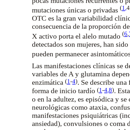
pocas mutaciones recurrentes o pr
(
1
,
4
mutaciones únicas o privadas
OTC es la gran variabilidad clínic
consecuencia de la proporción de
(
6
,
X activo porta el alelo mutado
detectados son mujeres, han sido 
pueden permanecer asintomáticos 
Las manifestaciones clínicas se d
variables de A y glutamina depen
(
1
-
4
)
enzimática
. Se describe una
(
1
-
4
,8
)
forma de inicio tardío
. Est
o en la adultez, es episódica y se
neurológicas como ataxia, confus
manifestaciones psiquiátricas (in
ansiedad), convulsiones o coma d