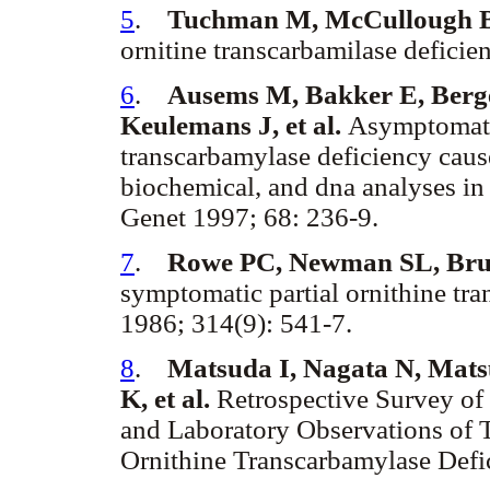
5
.
Tuchman M, McCullough B
ornitine transcarbamilase deficie
6
.
Ausems M, Bakker E, Berg
Keulemans J, et al.
Asymptomatic
transcarbamylase deficiency cause
biochemical, and dna analyses in
Genet 1997; 68: 236-9.
7
.
Rowe PC, Newman SL, Bru
symptomatic partial ornithine tr
1986; 314(9): 541-7.
8
.
Matsuda I, Nagata N, Mats
K, et al.
Retrospective Survey of 
and Laboratory Observations of 
Ornithine Transcarbamylase Def