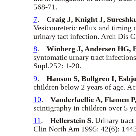
568-71.
7
.
Craig J, Knight J, Suresh
Vesicoureteric reflux and timing 
urinary tact infection. Arch Dis 
8
.
Winberg J, Andersen HG, 
syntomatic urnary tract infection
Supl.252: 1-20.
9
.
Hanson S, Bollgren I, Esbj
children below 2 years of age. Ac
10
.
Vanderfaellie A, Flamen P
scintigraphy in children over 5 y
11
.
Hellerstein S.
Urinary tract
Clin North Am 1995; 42(6): 144