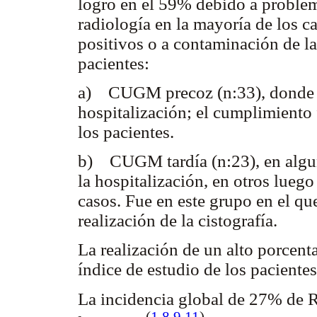
logró en el 59% debido a problem
radiología en la mayoría de los ca
positivos o a contaminación de l
pacientes:
a) CUGM precoz (n:33), donde el
hospitalización; el cumplimient
los pacientes.
b) CUGM tardía (n:23), en alguno
la hospitalización, en otros lueg
casos. Fue en este grupo en el qu
realización de la cistografía.
La realización de un alto porcen
índice de estudio de los paciente
La incidencia global de 27% de R
(
1
,
8
,9
,
11
)