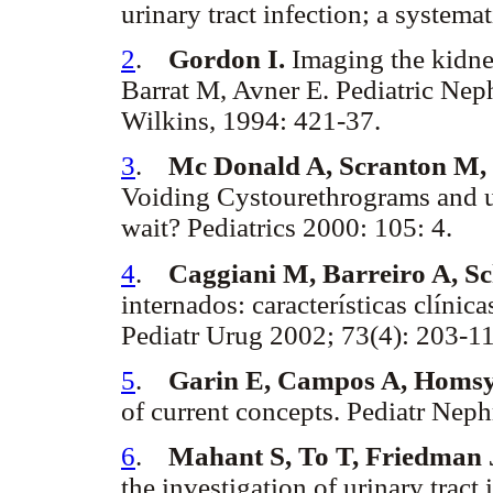
urinary tract infection; a systema
2
.
Gordon I.
Imaging the kidney
Barrat M, Avner E. Pediatric Nep
Wilkins, 1994: 421-37.
3
.
Mc Donald A, Scranton M, 
Voiding Cystourethrograms and ur
wait? Pediatrics 2000: 105: 4.
4
.
Caggiani M, Barreiro A, Sc
internados: características clínic
Pediatr Urug 2002; 73(4): 203-11
5
.
Garin E, Campos A, Homs
of current concepts. Pediatr Nep
6
.
Mahant S, To T, Friedman 
the investigation of urinary tract 