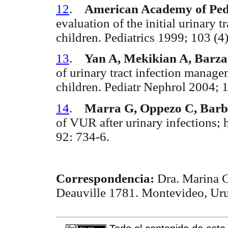
12
.
American Academy of Pedi
evaluation of the initial urinary t
children. Pediatrics 1999; 103 (4
13
.
Yan A, Mekikian A, Bar
of urinary tract infection mana
children. Pediatr Nephrol 2004;
14
.
Marra G, Oppezo C, Barbe
of VUR after urinary infections; 
92: 734-6.
Correspondencia:
Dra. Marina C
Deauville 1781. Montevideo, Ur