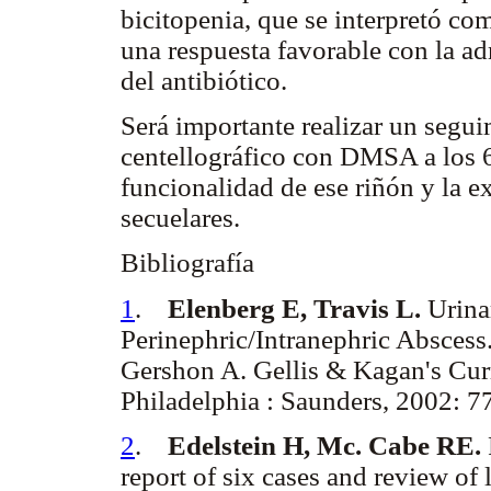
bicitopenia, que se interpretó c
una respuesta favorable con la a
del antibiótico.
Será importante realizar un segu
centellográfico con DMSA a los 6 
funcionalidad de ese riñón y la ex
secuelares.
Bibliografía
1
.
Elenberg E, Travis L.
Urina
Perinephric/Intranephric Abscess
Gershon A. Gellis & Kagan's Curr
Philadelphia : Saunders, 2002: 7
2
.
Edelstein H, Mc. Cabe RE.
report of six cases and review of l