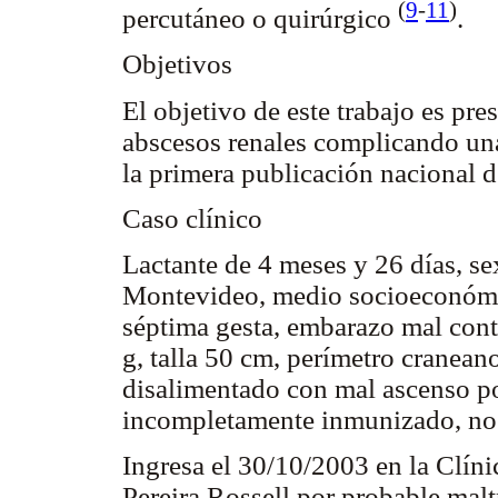
(
9
-
11
)
percutáneo o quirúrgico
.
Objetivos
El objetivo de este trabajo es pre
abscesos renales complicando una 
la primera publicación nacional de
Caso clínico
Lactante de 4 meses y 26 días, se
Montevideo, medio socioeconómico
séptima gesta, embarazo mal cont
g, talla 50 cm, perímetro craneano
disalimentado con mal ascenso po
incompletamente inmunizado, no
Ingresa el 30/10/2003 en la Clíni
Pereira Rossell por probable maltr