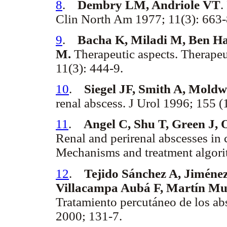
8
.
Dembry LM, Andriole VT
.
Clin North Am 1977; 11(3): 663-
9
.
Bacha K, Miladi M, Ben Has
M.
Therapeutic aspects. Therapeu
11(3): 444-9.
10
.
Siegel JF, Smith A, Moldw
renal abscess. J Urol 1996; 155 (1
11
.
Angel C, Shu T, Green J, 
Renal and perirenal abscesses in
Mechanisms and treatment algorit
12
.
Tejido Sánchez A, Jimén
Villacampa Aubá F, Martín Muñ
Tratamiento percutáneo de los ab
2000; 131-7.