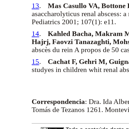
13
.
Mas Casullo VA, Bottone 
asaccharolyticus renal abscess: a
Pediatrics 2001; 107(1): e11.
14
.
Kahled Bacha, Makram Mi
Hajrj, Faovzi Tanazaghti, Moh
abscès du rein A propos de 50 ca
15
.
Cachat F, Gehri M, Guign
studyes in children whit renal ab
Correspondencia
: Dra. Ida Alber
Tomás de Tezanos 1261. Montev