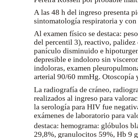
A las 48 h del ingreso presenta pi
sintomatología respiratoria y con 
Al examen físico se destaca: pes
del percentil 3), reactivo, palide
panículo disminuido e hipoturge
depresible e indoloro sin viscero
indoloras, examen pleuropulmona
arterial 90/60 mmHg. Otoscopía y
La radiografía de cráneo, radiogra
realizados al ingreso para valora
la serología para HIV fue negat
exámenes de laboratorio para valo
destaca: hemograma: glóbulos b
29,8%, granulocitos 59%, Hb 9 g