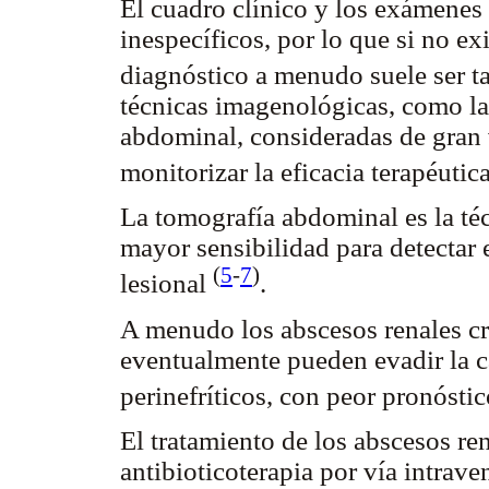
El cuadro clínico y los exámenes 
inespecíficos, por lo que si no ex
diagnóstico a menudo suele ser t
técnicas imagenológicas, como l
abdominal, consideradas de gran 
monitorizar la eficacia terapéuti
La tomografía abdominal es la téc
mayor sensibilidad para detectar 
(
5
-
7
)
lesional
.
A menudo los abscesos renales cr
eventualmente pueden evadir la c
perinefríticos, con peor pronósti
El tratamiento de los abscesos ren
antibioticoterapia por vía intrav