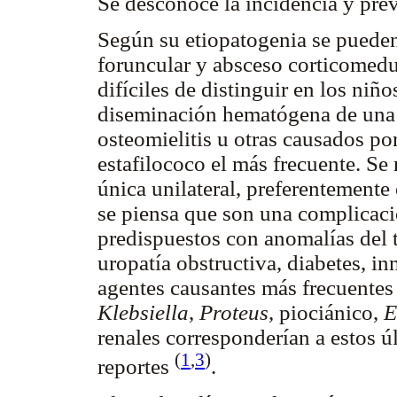
Se desconoce la incidencia y pre
Según su etiopatogenia se pueden 
foruncular y absceso corticomedu
difíciles de distinguir en los ni
diseminación hematógena de una i
osteomielitis u otras causados p
estafilococo el más frecuente. S
única unilateral, preferentemente
se piensa que son una complicació
predispuestos con anomalías del tr
uropatía obstructiva, diabetes, i
agentes causantes más frecuentes
Klebsiella
,
Proteus
, piociánico,
E
renales corresponderían a estos 
(
1
,
3
)
reportes
.