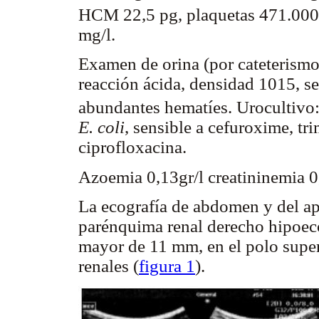
HCM 22,5 pg, plaquetas 471.00
mg/l.
Examen de orina (por cateterismo)
reacción ácida, densidad 1015, s
abundantes hematíes. Urocultiv
E. coli
, sensible a cefuroxime, t
ciprofloxacina.
Azoemia 0,13gr/l creatininemia 
La ecografía de abdomen y del ap
parénquima renal derecho hipoeco
mayor de 11 mm, en el polo supe
renales (
figura 1
).