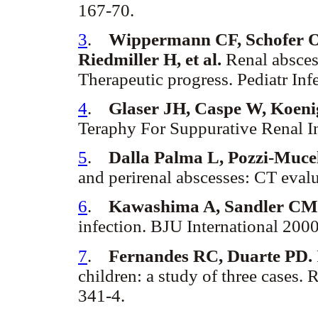
167-70.
3
.
Wippermann CF, Schofer O,
Riedmiller H, et al.
Renal absces
Therapeutic progress. Pediatr Inf
4
.
Glaser JH, Caspe W, Koeni
Teraphy For Suppurative Renal In
5
.
Dalla Palma L, Pozzi-Mucel
and perirenal abscesses: CT eval
6
.
Kawashima A, Sandler C
infection. BJU International 2000
7
.
Fernandes RC, Duarte PD.
children: a study of three cases.
341-4.