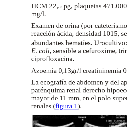
HCM 22,5 pg, plaquetas 471.00
mg/l.
Examen de orina (por cateterismo)
reacción ácida, densidad 1015, s
abundantes hematíes. Urocultiv
E. coli
, sensible a cefuroxime, t
ciprofloxacina.
Azoemia 0,13gr/l creatininemia 
La ecografía de abdomen y del ap
parénquima renal derecho hipoeco
mayor de 11 mm, en el polo supe
renales (
figura 1
).