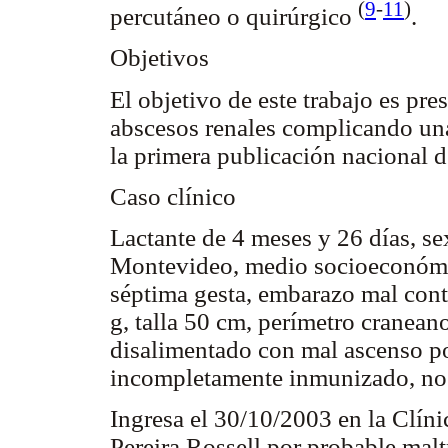
(
9
-
11
)
percutáneo o quirúrgico
.
Objetivos
El objetivo de este trabajo es pre
abscesos renales complicando una 
la primera publicación nacional de
Caso clínico
Lactante de 4 meses y 26 días, se
Montevideo, medio socioeconómico
séptima gesta, embarazo mal cont
g, talla 50 cm, perímetro craneano
disalimentado con mal ascenso po
incompletamente inmunizado, no
Ingresa el 30/10/2003 en la Clíni
Pereira Rossell por probable maltr