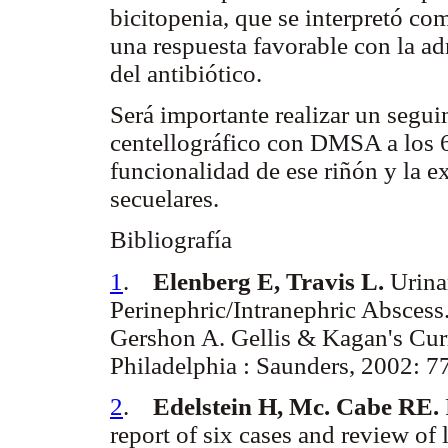
bicitopenia, que se interpretó c
una respuesta favorable con la a
del antibiótico.
Será importante realizar un segu
centellográfico con DMSA a los 6 
funcionalidad de ese riñón y la ex
secuelares.
Bibliografía
1
.
Elenberg E, Travis L.
Urina
Perinephric/Intranephric Abscess
Gershon A. Gellis & Kagan's Curr
Philadelphia : Saunders, 2002: 7
2
.
Edelstein H, Mc. Cabe RE.
report of six cases and review of l