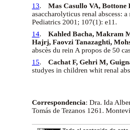
13
.
Mas Casullo VA, Bottone 
asaccharolyticus renal abscess: a
Pediatrics 2001; 107(1): e11.
14
.
Kahled Bacha, Makram Mi
Hajrj, Faovzi Tanazaghti, Moh
abscès du rein A propos de 50 ca
15
.
Cachat F, Gehri M, Guign
studyes in children whit renal ab
Correspondencia
: Dra. Ida Alber
Tomás de Tezanos 1261. Montev