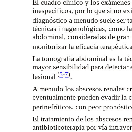
El cuadro clínico y los exámenes 
inespecíficos, por lo que si no ex
diagnóstico a menudo suele ser t
técnicas imagenológicas, como l
abdominal, consideradas de gran 
monitorizar la eficacia terapéuti
La tomografía abdominal es la téc
mayor sensibilidad para detectar 
(
5
-
7
)
lesional
.
A menudo los abscesos renales cr
eventualmente pueden evadir la c
perinefríticos, con peor pronósti
El tratamiento de los abscesos ren
antibioticoterapia por vía intrav