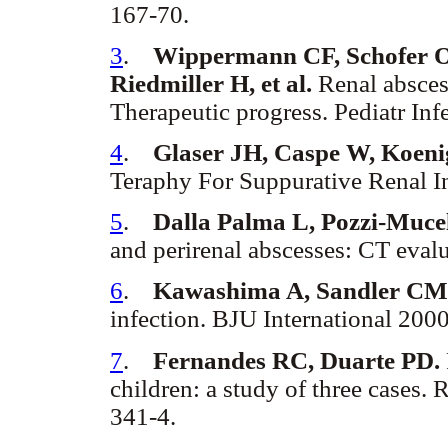
167-70.
3
.
Wippermann CF, Schofer O,
Riedmiller H, et al.
Renal absces
Therapeutic progress. Pediatr Inf
4
.
Glaser JH, Caspe W, Koeni
Teraphy For Suppurative Renal In
5
.
Dalla Palma L, Pozzi-Mucel
and perirenal abscesses: CT eval
6
.
Kawashima A, Sandler C
infection. BJU International 2000
7
.
Fernandes RC, Duarte PD.
children: a study of three cases.
341-4.