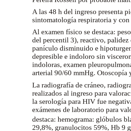
A las 48 h del ingreso presenta pi
sintomatología respiratoria y con 
Al examen físico se destaca: pes
del percentil 3), reactivo, palide
panículo disminuido e hipoturge
depresible e indoloro sin viscero
indoloras, examen pleuropulmona
arterial 90/60 mmHg. Otoscopía y
La radiografía de cráneo, radiogra
realizados al ingreso para valora
la serología para HIV fue negat
exámenes de laboratorio para valo
destaca: hemograma: glóbulos b
29,8%, granulocitos 59%, Hb 9 g