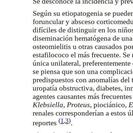
Se desconoce la incidencia y pre
Según su etiopatogenia se pueden 
foruncular y absceso corticomedu
difíciles de distinguir en los ni
diseminación hematógena de una i
osteomielitis u otras causados p
estafilococo el más frecuente. S
única unilateral, preferentemente
se piensa que son una complicació
predispuestos con anomalías del tr
uropatía obstructiva, diabetes, i
agentes causantes más frecuentes
Klebsiella
,
Proteus
, piociánico,
E
renales corresponderían a estos 
(
1
,
3
)
reportes
.