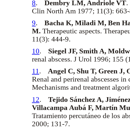
8
.
Dembry LM, Andriole VT
.
Clin North Am 1977; 11(3): 663-
9
.
Bacha K, Miladi M, Ben Has
M.
Therapeutic aspects. Therapeu
11(3): 444-9.
10
.
Siegel JF, Smith A, Moldw
renal abscess. J Urol 1996; 155 (1
11
.
Angel C, Shu T, Green J, 
Renal and perirenal abscesses in
Mechanisms and treatment algorit
12
.
Tejido Sánchez A, Jimén
Villacampa Aubá F, Martín Muñ
Tratamiento percutáneo de los ab
2000; 131-7.