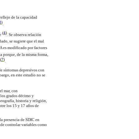
reflejo de la capacidad
3
)
.
(
4
)
te
. Se observa relación
lado, se sugiere que el mal
RA es modificado por factores
ja porque, de la misma forma,
(
7
)
.
de síntomas depresivos con
argo, en este estudio no se
el mar, con
 los grados décimo y
ografía, historia y religión,
tre los 15 y 17 años de
 la presencia de SDIC en
de controlar variables como