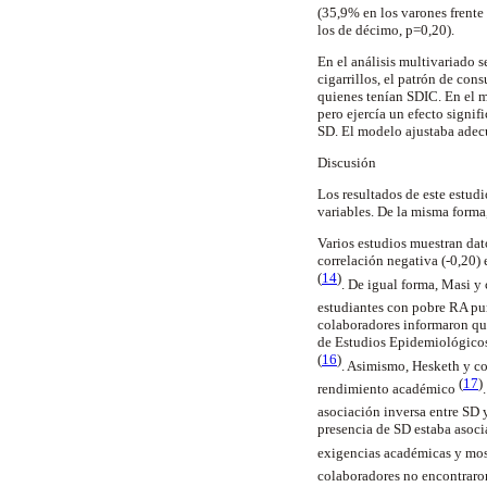
(35,9% en los varones frente
los de décimo, p=0,20).
En el análisis multivariado 
cigarrillos, el patrón de co
quienes tenían SDIC. En el mo
pero ejercía un efecto signif
SD. El modelo ajustaba adec
Discusión
Los resultados de este estudi
variables. De la misma forma
Varios estudios muestran dat
correlación negativa (-0,20)
(
14
)
. De igual forma, Masi 
estudiantes con pobre RA pu
colaboradores informaron que
de Estudios Epidemiológicos
(
16
)
. Asimismo, Hesketh y co
(
17
)
rendimiento académico
asociación inversa entre SD
presencia de SD estaba asocia
exigencias académicas y most
colaboradores no encontraro