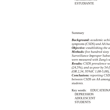
ESTUDIANTE
Summary
Background:
academic achie
symptoms (CSDS) and AA has
Objective:
establishing the
Methods:
five hundred sixt
Surveillance Improper Subst
were measured with Zung’s se
Results:
CSDS prevalence was
(24,5%), and as poor by 54 
(OR 2,34, 95%IC 1,08-5,08),
Conclusions:
reporting CSDS
between CSDS an AA among a
students.
Key words:
EDUCATIONA
DEPRESSION
ADOLESCENT
STUDENTS