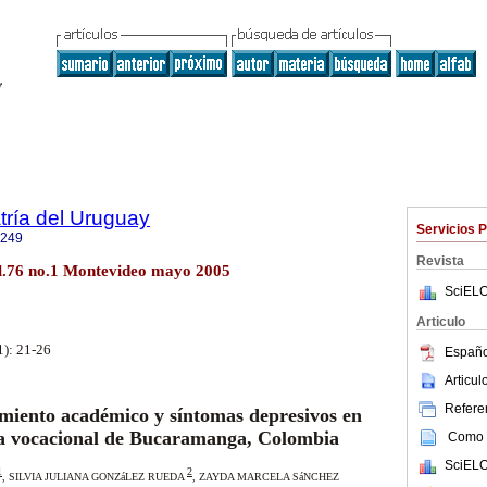
tría del Uruguay
Servicios 
1249
Revista
ol.76 no.1 Montevideo mayo 2005
SciELO
Articulo
1): 21-26
Españo
Articu
Referen
miento académico y síntomas depresivos en
ia vocacional de Bucaramanga, Colombia
Como c
SciELO
1
2
,
SILVIA JULIANA GONZáLEZ RUEDA
, ZAYDA MARCELA SáNCHEZ