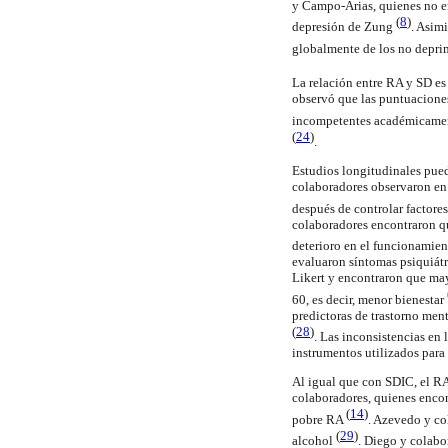
y Campo-Arias, quienes no en
(
8
)
depresión de Zung
. Asim
globalmente de los no depri
La relación entre RA y SD e
observó que las puntuaciones
incompetentes académicam
(
24
)
.
Estudios longitudinales pued
colaboradores observaron en
después de controlar factores
colaboradores encontraron q
deterioro en el funcionamie
evaluaron síntomas psiquiátr
Likert y encontraron que ma
60, es decir, menor bienestar
predictoras de trastorno men
(
28
)
. Las inconsistencias en
instrumentos utilizados para 
Al igual que con SDIC, el RA
colaboradores, quienes encon
(
14
)
pobre RA
. Azevedo y co
(
29
)
alcohol
. Diego y colabo