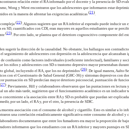
contraron relación entre el RA informado por el docente y la presencia de SD eval
ismo, Wong y Wiest encontraron que los adolescentes que informaron estar deprimi
(
21
)
midos en la manera de afrontar las exigencias académicas
.
(
22
)
s compleja
. Algunos sugieren que un RA inferior al esperado puede inducir un 
 en SD, cuantificados con CDI, eran mayores en aquellos estudiantes que se perci
(
23
)
ente
. Por otro lado, se plantea que el deterioro cognoscitivo componente del es
en sugerir la dirección de la causalidad. No obstante, los hallazgos son contradicto
 el seguimiento de adolescentes con depresión en la adolescencia que alcanzaban i
 de confusión como factores individuales (coeficiente intelectual), familiares y soci
ue los niños y adolescentes con SD o trastorno depresivo mayor presentaban duran
(
26
)
nto global, incluyendo el RA, que los no deprimidos
. De igual manera, Aalto-S
icos con el Cuestionario de Salud General (GHC-36) y síntomas depresivos con dos 
yor puntuación en SD predecían mayor deterioro psicosocial, puntuación de funci
(
27
)
. Previamente, Hill y colaboradores observaron que las puntaciones en lectura 
tal un año más tarde, sugirieron que el funcionamiento académico es un indicador 
 lo concerniente a la asociación entre RA y SD es probable que puedan ser explicada
medir, por un lado, el RA y, por el otro, la presencia de SDIC.
 muestra asociación con el consumo de alcohol y cigarrillo. Esto es similar a lo i
traron una correlación estadísticamente significativa entre consumo de alcohol y 
laboradores documentaron que entre los fumadores era mayor la proporción de ba
radores informaron que los estudiantes con un RA inferior y mayores puntajes en S