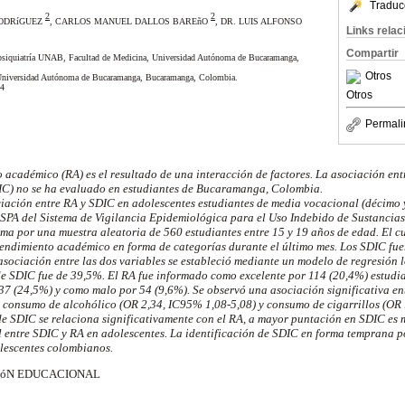
Traduc
2
2
RODRíGUEZ
, CARLOS MANUEL DALLOS BAREñO
, DR. LUIS ALFONSO
Links rela
Compartir
opsiquiatría UNAB, Facultad de Medicina, Universidad Autónoma de Bucaramanga,
Otros
, Universidad Autónoma de Bucaramanga, Bucaramanga, Colombia.
04
Otros
Permali
o académico (RA) es el resultado de una interacción de factores. La asociación en
IC) no se ha evaluado en estudiantes de Bucaramanga, Colombia.
ciación entre RA y SDIC en adolescentes estudiantes de
media
vocacional (décimo 
SPA del Sistema de Vigilancia Epidemiológica para el Uso Indebido de Sustancias
ma por una muestra aleatoria de 560 estudiantes entre 15 y 19 años de edad. El c
 rendimiento académico en forma de categorías durante el último mes. Los SDIC fu
sociación entre las dos variables se estableció mediante un modelo de regresión l
de SDIC fue de 39,5%. El RA fue informado como excelente por 114 (20,4%) estudi
37 (24,5%) y como malo por 54 (9,6%). Se observó una asociación significativa en
 consumo de alcohólico (OR 2,34, IC95% 1,08-5,08) y consumo de cigarrillos (OR 
de SDIC se relaciona significativamente con el RA, a mayor puntación en SDIC es 
l entre SDIC y RA en adolescentes. La identificación de SDIC en forma temprana p
olescentes colombianos.
IóN EDUCACIONAL