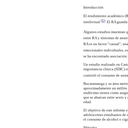
Introducción
El rendimiento académico (RA
(
1
)
intelectual
. El RA guarda
Algunos estudios muestran qu
entre RA y síntomas de ansi
RA es un factor “causal”, un
emocionales individuales, es
se ha encontrado asociación 
Un estudio realizado en Car
importancia clínica (SDIC) e
controló el consumo de susta
Bucaramanga y su área metrop
aproximadamente un millón d
undécimo tienen como asignatu
que se abarcan entre sexto y
edad.
El objetivo de este informe 
adolescentes estudiantes de
el consumo de alcohol o cigar
Métodos