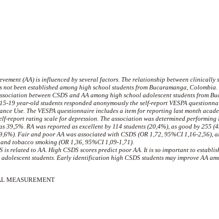
vement (AA) is influenced by several factors. The relationship between clinically 
 not been established among high school students from Bucaramanga, Colombia.
 association between CSDS and AA among high school adolescent students from B
y 15-19 year-old students responded anonymously the self-report VESPA questionna
ance Use. The VESPA questionnaire includes a item for reporting last month aca
lf-report rating scale for depression. The association was determined performing l
 39,5%. RA was reported as excellent by 114 students (20,4%), as good by 255 (45
(9,6%). Fair and poor AA was associated with CSDS (OR 1,72, 95%CI 1,16-2,56), 
 and tobacco smoking (OR 1,36, 95%CI 1,09-1,71).
 is related to AA. High CSDS scores predict poor AA. It is so important to establis
dolescent students. Early identification high CSDS students may improve AA a
L MEASUREMENT