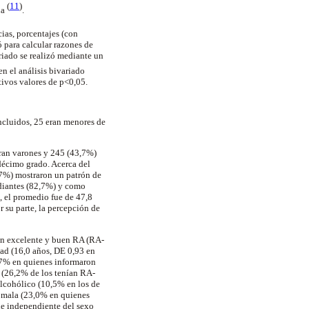
(
11
)
na
.
cias, porcentajes (con
ó para calcular razones de
ariado se realizó mediante un
en el análisis bivariado
ivos valores de p<0,05.
incluidos, 25 eran menores de
eran varones y 245 (43,7%)
décimo grado. Acerca del
,7%) mostraron un patrón de
udiantes (82,7%) y como
, el promedio fue de 47,8
su parte, la percepción de
ron excelente y buen RA (RA-
ad (16,0 años, DE 0,93 en
,7% en quienes informaron
 (26,2% de los tenían RA-
lcohólico (10,5% en los de
o mala (23,0% en quienes
e independiente del sexo