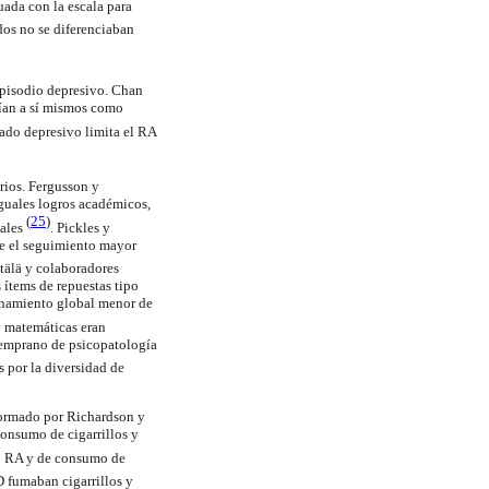
uada con la escala para
dos no se diferenciaban
episodio depresivo. Chan
bían a sí mismos como
tado depresivo limita el RA
rios. Fergusson y
guales logros académicos,
(
25
)
ales
. Pickles y
te el seguimiento mayor
etälä y colaboradores
ítems de repuestas tipo
onamiento global menor de
y matemáticas eran
temprano de psicopatología
s por la diversidad de
nformado por Richardson y
consumo de cigarrillos y
jo RA y de consumo de
D fumaban cigarrillos y