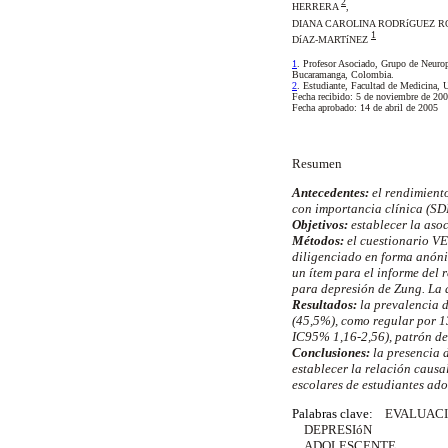
2
HERRERA
,
DIANA CAROLINA RODRíGUEZ 
1
DíAZ-MARTíNEZ
1
. Profesor Asociado, Grupo de Neur
Bucaramanga, Colombia.
2
. Estudiante, Facultad de Medicina
Fecha recibido: 5 de noviembre de 20
Fecha aprobado: 14 de abril de 2005
Resumen
Antecedentes:
el rendimient
con importancia clínica (SD
Objetivos:
establecer la aso
Métodos:
el cuestionario VE
diligenciado en forma anóni
un ítem para el informe del
para depresión de Zung. La a
Resultados:
la prevalencia 
(45,5%), como regular por 1
IC95% 1,16-2,56), patrón de
Conclusiones:
la presencia 
establecer la relación causa
escolares de estudiantes ad
Palabras clave:
EVALUAC
DEPRESIóN
ADOLESCENTE