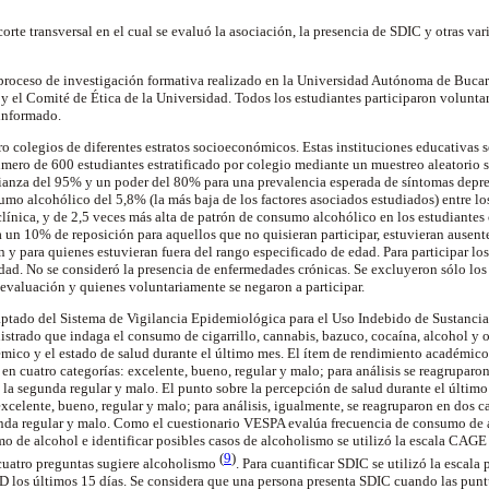
corte transversal en el cual se evaluó la asociación, la presencia de SDIC y otras var
l proceso de investigación formativa realizado en la Universidad Autónoma de Buc
 y el Comité de Ética de la Universidad. Todos los estudiantes participaron volunta
informado.
o colegios de diferentes estratos socioeconómicos. Estas instituciones educativas 
ero de 600 estudiantes estratificado por colegio mediante un muestreo aleatorio s
fianza del 95% y un poder del 80% para una prevalencia esperada de síntomas depr
umo alcohólico del 5,8% (la más baja de los factores asociados estudiados) entre lo
línica, y de 2,5 veces más alta de patrón de consumo alcohólico en los estudiantes
 un 10% de reposición para aquellos que no quisieran participar, estuvieran ausente
 y para quienes estuvieran fuera del rango especificado de edad. Para participar lo
edad. No se consideró la presencia de enfermedades crónicas. Se excluyeron sólo los
la evaluación y quienes voluntariamente se negaron a participar.
daptado del Sistema de Vigilancia Epidemiológica para el Uso Indebido de Sustanci
strado que indaga el consumo de cigarrillo, cannabis, bazuco, cocaína, alcohol y o
mico y el estado de salud durante el último mes. El ítem de rendimiento académico
 en cuatro categorías: excelente, bueno, regular y malo; para análisis se reagruparon
 la segunda regular y malo. El punto sobre la percepción de salud durante el último
excelente, bueno, regular y malo; para análisis, igualmente, se reagruparon en dos ca
unda regular y malo. Como el cuestionario VESPA evalúa frecuencia de consumo de 
 de alcohol e identificar posibles casos de alcoholismo se utilizó la escala CAGE 
(
9
)
o cuatro preguntas sugiere alcoholismo
.
Para cuantificar SDIC se utilizó la escala
SD los últimos 15 días. Se considera que una persona presenta SDIC cuando las pun