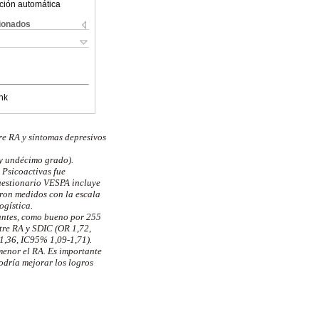
ción automática
cionados
nk
tre RA y síntomas depresivos
y undécimo grado).
 Psicoactivas fue
uestionario VESPA incluye
eron medidos con la escala
ogística.
antes, como bueno por 255
tre RA y SDIC (OR 1,72,
1,36, IC95% 1,09-1,71).
menor el RA. Es importante
odría mejorar los logros