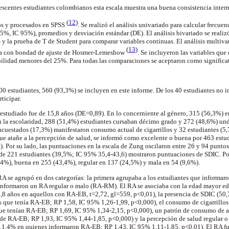
escentes estudiantes colombianos esta escala muestra una buena consistencia inter
(
12
)
os y procesados en SPSS
. Se realizó el análisis univariado para calcular frecuen
95%, IC 95%), promedios y desviación estándar (DE). El análisis bivariado se realiz
 y la prueba de T de Student para comparar variables
continuas
. El análisis multiv
(
13
)
ica con bondad de ajuste de Hosmer-Lemeshow
. Se incluyeron las variables que 
ilidad menores del 25%. Para todas las comparaciones se aceptaron como significat
00 estudiantes, 560 (93,3%) se incluyen en este informe. De los 40 estudiantes no 
ticipar.
estudiado fue de 15,8 años (DE=0,89). En lo concerniente al género, 315 (56,3%) 
n la escolaridad, 288 (51,4%) estudiantes cursaban décimo grado y 272 (48,6%) un
cuestados (17,3%) manifestaron consumo actual de cigarrillos y 32 estudiantes (5
ue atañe a la percepción de salud, se informó como excelente o buena por 463 est
). Por su lado, las puntuaciones en la escala de Zung oscilaron entre 26 y 94 puntos
de 221 estudiantes (39,5%; IC 95% 35,4-43,6) mostraron puntuaciones de SDIC. Por 
,4%), buena en 255 (43,4%), regular en 137 (24,5%) y mala en 54 (9,6%).
l RA se agrupó en dos categorías: la primera agrupaba a los estudiantes que informa
 informaron un RA regular o malo (RA-RM). El RA se asociaba con la edad mayor ed
8 años en aquellos con RA-EB, t=2,72, gl=559, p<0,01), la presencia de SDIC (50
 que tenía RA-EB; RP 1,58, IC 95% 1,26-1,99, p<0,000), el consumo de cigarrillos
ue tenían RA-EB; RP 1,69, IC 95% 1,34-2,15, p<0,000), un patrón de consumo de a
de RA-EB; RP 1,93, IC 95% 1,44-1,85, p<0,000) y la percepción de salud regular 
1,4% en quienes informaron RA-EB; RP 1,43, IC 95% 1,11-1,85, p<0,01). El RA fu