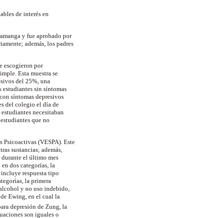
iables de interés en
aramanga y fue aprobado por
riamente; además, los padres
se escogieron por
imple. Esta muestra se
esivos del 25%, una
s estudiantes sin síntomas
 con síntomas depresivos
s del colegio el día de
s estudiantes necesitaban
 estudiantes que no
as Psicoactivas (VESPA). Este
tras sustancias; además,
 durante el último mes
 en dos categorías, la
 incluye respuesta tipo
tegorías, la primera
alcohol y no uso indebido,
de Ewing, en el cual la
 para depresión de Zung, la
tuaciones son iguales o