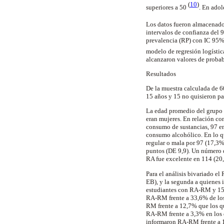
(
10
)
superiores a 50
. En adol
Los datos fueron almacenad
intervalos de confianza del 
prevalencia (RP) con IC 95%
modelo de regresión logíst
alcanzaron valores de probab
Resultados
De la muestra calculada de 6
15 años y 15 no quisieron par
La edad promedio del grupo 
eran mujeres. En relación co
consumo de sustancias, 97 en
consumo alcohólico. En lo q
regular o mala por 97 (17,3%
puntos (DE 9,9). Un número 
RA fue excelente en 114 (20
Para el análisis bivariado e
EB), y la segunda a quienes
estudiantes con RA-RM y 15,
RA-RM frente a 33,6% de los
RM frente a 12,7% que los q
RA-RM frente a 3,3% en los 
informaron RA-RM frente a 1