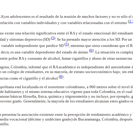
) en adolescentes es el resultado de la reunión de muchos factores y no es sólo el 
(
2
,
 relación con variables individuales y con variables relacionadas con el entorno
e existe una relación significativa entre el RA y el estado emocional del estudian
(
3
)
edad y síntomas depresivos (SD)
.
Se ha prestado mayor atención a los SD. Por un 
(
5
)
a variable independiente que predice SD
, mientras que otros consideran que el 
(
6
)
 decir, es una variable dependiente del estado de ánimo
. La situación es comple
entre pobre RA y consumo de alcohol, fumar cigarrillos y abuso de otras sustancias
tagena, Colombia, informó que el RA académico es independiente del autoinforme 
n un colegio de estudiantes, en su mayoría, de estrato socioeconómico bajo; sin emb
(
8
)
ncias como el cigarrillo y el alcohol
.
olitana está localizada en el nororiente colombiano, a 960 metros sobre el nivel d
e habitantes y el mismo sistema educativo vigente para toda Colombia, en el cual
ras básicas filosofía, física, química y trigonometría y no incluye, por ejemplo, ge
 noveno grado. Generalmente, la mayoría de los estudiantes alcanzan estos grados en
es presentar la asociación existente entre la percepción de rendimiento académico y
 media vocacional (décimo y undécimo grado) de Bucaramanga, Colombia, después 
rillo.