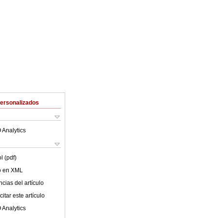
Personalizados
 Analytics
l (pdf)
lo en XML
cias del artículo
itar este artículo
 Analytics