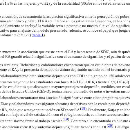
 a 31,8% en las mujeres, p=0,32) y de la escolaridad (36,8% en los estudiantes de u
se encontró que se mantenía la asociación significativa entre la percepción de pob
nsumo alcohólico y SDIC. El RA era inferior en los estudiantes fumadores, en los co
delamiento se incluyó la variable sexo a pesar que no mostró el nivel de significan
icativo para el ajuste del modelo presentado; además, se conoce el papel que juega 
uadamente (p=0,79) (
tabla 1
).
o muestran la asociación que existe entre el RA y la presencia de SDIC, aún después
, el RA guardó relación significativa con el consumo de cigarrillos y el patrón de 
os similares. Richardson y colaboradores encontraron que en estudiantes de noveno
 entre el RA y la presencia de estado de ánimo deprimido medido con el inventario p
y colaboradores midieron síntomas depresivos con CDI en un grupo de 150 adolescen
ntuaron mayor que los estudiantes con buen RA (
11,2 ,
DE 6,3 frente a 7,5, DE 4,9)
 los estudiantes que alcanzaron mayores puntajes en depresión, medidos con escal
 de los Estados Unidos (CES-D), tenían menor promedio de notas e invertían menor
laboradores encontraron una asociación significativa entre cinco preguntas que e
. Díaz y colaboradores investigaron síntomas depresivos con la escala para depresi
(
18
)
 y RA, dado que a mayor puntuación en SD peor RA
. Finalmente, Katja y colab
da con bajo nivel de satisfacción con el colegio, es decir, con hacer tareas, sentirse
(
19
)
rar entusiasmo frente al trabajo escolar
. Contrario a lo encontrado en nuestro 
(
20
)
n asociación entre RA y síntomas depresivos, cuantificados con CDI
. Hallazgo