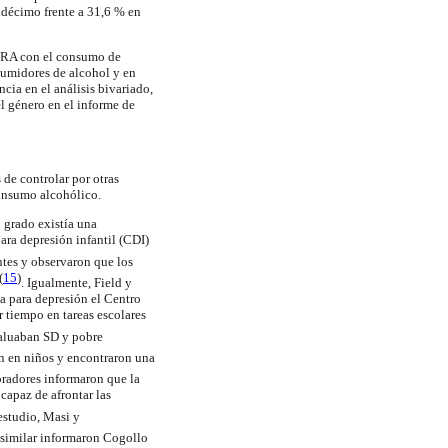
ndécimo frente a 31,6 % en
re RA con el consumo de
nsumidores de alcohol y en
cia en el análisis bivariado,
el género en el informe de
 de controlar por otras
consumo alcohólico.
 grado existía una
ara depresión infantil (CDI)
tes y observaron que los
(
15
)
. Igualmente, Field y
a para depresión el Centro
 tiempo en tareas escolares
valuaban SD y pobre
ón en niños y encontraron una
oradores informaron que la
 capaz de afrontar las
estudio, Masi y
 similar informaron Cogollo