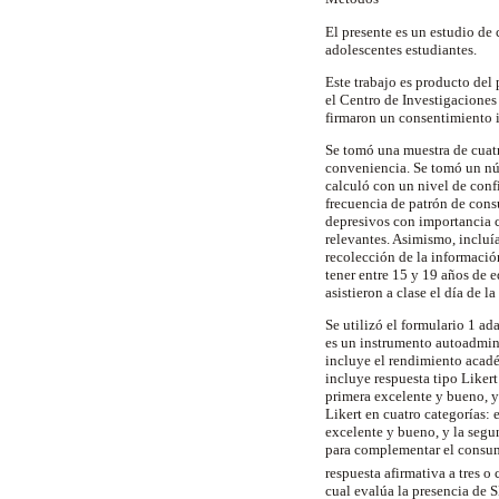
El presente es un estudio de 
adolescentes estudiantes.
Este trabajo es producto de
el Centro de Investigaciones
firmaron un consentimiento 
Se tomó una muestra de cuatr
conveniencia. Se tomó un núm
calculó con un nivel de con
frecuencia de patrón de cons
depresivos con importancia c
relevantes. Asimismo, incluía
recolección de la información
tener entre 15 y 19 años de 
asistieron a clase el día de 
Se utilizó el formulario 1 a
es un instrumento autoadmini
incluye el rendimiento acadé
incluye respuesta tipo Likert
primera excelente y bueno, y
Likert en cuatro categorías: 
excelente y bueno, y la seg
para complementar el consumo
respuesta afirmativa a tres 
cual evalúa la presencia de 