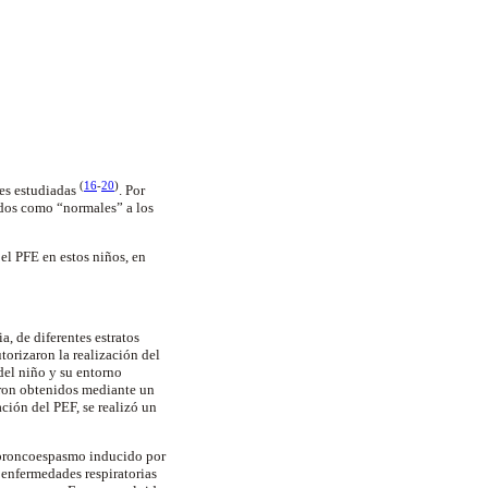
(
16
-
20
)
nes estudiadas
. Por
ados como “normales” a los
 el PFE en estos niños, en
a, de diferentes estratos
torizaron la realización del
del niño y su entorno
eron obtenidos mediante un
ación del PEF, se realizó un
) broncoespasmo inducido por
) enfermedades respiratorias