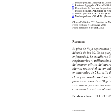
1
. Médico pediatra. Hospital de Dolor
2
. Profesora Agregada. Clínica Pediátr
3
. Consultorio de Función Respiratori
4
. Médico pediatra. Policlínica de N
5
. Médica pediatra. CO.ME.PA. (Pays
6
. Médico pediatra. CO.M.TA. (Tacua
Clínica Pediátrica “C”. Facultad de M
Fecha recibido: 11 de marzo 2003
Fecha aprobado: 6 de abril 2005
Resumen
El pico de flujo espiratorio
década de los 90. Dado que 
enfermedad. Se estudiaron 3
respiratorios ni utilización
del examen clínico del apar
pie y se registró el mayor v
en intervalos de 5 kg, talla
clase y se correlacionó medi
para los valores de p.10, p.5
PFE son mayores en los varon
comparan los valores obtenid
Palabras clave:
FLUJO ES
Summary