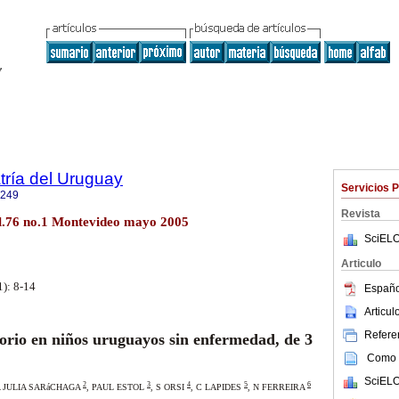
tría del Uruguay
Servicios 
1249
Revista
ol.76 no.1 Montevideo mayo 2005
SciELO
Articulo
1): 8-14
Españo
Articu
Referen
torio en niños uruguayos sin enfermedad, de 3
Como c
SciELO
2
3
4
5
6
 JULIA SARáCHAGA
,
PAUL ESTOL
,
S ORSI
,
C LAPIDES
,
N FERREIRA