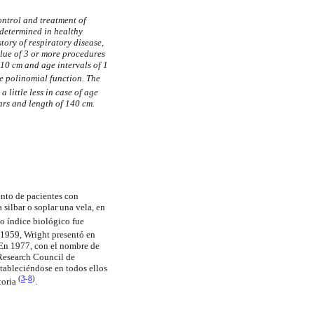
ontrol and treatment of
 determined in healthy
tory of respiratory disease,
alue of 3 or more procedures
 10 cm and age intervals of 1
e polinomial function. The
a little less in case of age
ars and length of 140 cm.
ento de pacientes con
 silbar o soplar una vela, en
o índice biológico fue
 1959, Wright presentó en
. En 1977, con el nombre de
 Research Council de
stableciéndose en todos ellos
(
3
-
8
)
toria
.