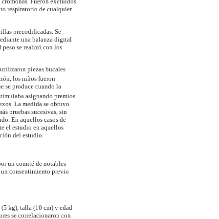
 o cromonas. Fueron excluidos
o respiratorio de cualquier
illas precodificadas. Se
mediante una balanza digital
 peso se realizó con los
utilizaron piezas bucales
ción, los niños fueron
ue se produce cuando la
 estimulaba asignando premios
 sexos. La medida se obtuvo
 más pruebas sucesivas, sin
ado. En aquellos casos de
te el estudio en aquellos
ción del estudio.
por un comité de notables
te un consentimiento previo
(5 kg), talla (10 cm) y edad
ores se correlacionaron con