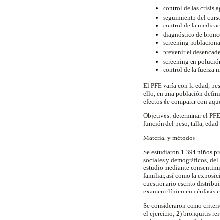
control de las crisis
seguimiento del curs
control de la medicaci
diagnóstico de bronc
screening poblacional
prevenir el desencade
screening en polución
control de la fuerza 
El PFE varía con la edad, pes
ello, en una población defin
efectos de comparar con aqu
Objetivos: determinar el PFE 
función del peso, talla, edad
Material y métodos
Se estudiaron 1.394 niños pro
sociales y demográficos, del 
estudio mediante consentimie
familiar, así como la exposi
cuestionario escrito distribu
examen clínico con énfasis en
Se consideraron como criteri
el ejercicio; 2) bronquitis r