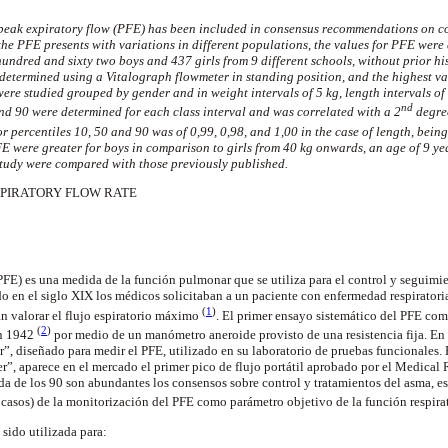
e peak expiratory flow (PFE) has been included in consensus recommendations on c
 the PFE presents with variations in different populations, the values for PFE were
ndred and sixty two boys and 437 girls from 9 different schools, without prior his
determined using a Vitalograph flowmeter in standing position, and the highest v
ere studied grouped by gender and in weight intervals of 5 kg, length intervals of
nd
and 90 were determined for each class interval and was correlated with a 2
degre
for percentiles 10, 50 and 90 was of 0,99, 0,98, and 1,00 in the case of length, being 
E were greater for boys in comparison to girls from 40 kg onwards, an age of 9 ye
study were compared with those previously published.
PIRATORY FLOW RATE
 (PFE) es una medida de la función pulmonar que se utiliza para el control y seguimi
o en el siglo XIX los médicos solicitaban a un paciente con enfermedad respiratoria
(
1
)
n valorar el flujo espiratorio máximo
. El primer ensayo sistemático del PFE com
(
2
)
en 1942
por medio de un manómetro aneroide provisto de una resistencia fija. En
er”, diseñado para medir el PFE, utilizado en su laboratorio de pruebas funcionales
”, aparece en el mercado el primer pico de flujo portátil aprobado por el Medical
cada de los 90 son abundantes los consensos sobre control y tratamientos del asma, e
casos) de la monitorización del PFE como parámetro objetivo de la función respira
sido utilizada para: