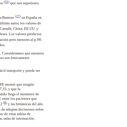
(
31
)
gos
que son superiores,
(
17
)
os-Barroso
en España en
último autor, los valores de
 (Canadá, China, EE.UU. y
eses. Los valores predictos
ación pero menores al p.90.
dos.
es. Consideramos que nuestros
nes son étnicamente
ácil transporte y puede ser
 PFE mostró que ningún
,35, y que la
uando llega el momento de
E entre los pacientes que
(
8
)
02
y las británicas del año
n de adoptar decisiones sobre
so de estas tablas de
a, salas de internación,