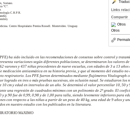
Traduc
es, Soriano.
ica “C”.
Links rela
a.
eumología C.H.P.R.
andú).
Compartir
rembó).
Otros
edicina. Centro Hospitalario Pereira Rossell. Montevideo. Uruguay.
Otros
Permali
 (PFE) ha sido incluido en las recomendaciones de consenso sobre control y tratam
presenta variaciones según diferentes poblaciones, se determinaron los valores d
62 varones y 437 niñas procedentes de nueve escuelas, con edades de 3 a 13 años 
 de medicación antiasmática en su historia previa, y que al momento del estudio n
ato respiratorio. Los PFE fueron determinados mediante flujómetros Vitalograph c
alor logrado en tres o más pruebas sucesivas, sin oclusión nasal. Se estudiaron los
 de 10 cm y edad en intervalos de un año. Se determinó el valor percentilar 10, 50 y
ante una regresión de cuadrados mínimos con un polinomio de 2º grado. El coefici
0 y p.90 fue de 0,99, 0,98 y de 1,00 para talla, siendo levemente inferiores para ed
es con respecto a las niñas a partir de un peso de 40 kg, una edad de 9 años y un
os en nuestro estudio con los publicados en la literatura.
PIRATORIO MáXIMO