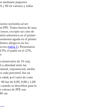
ión mediante paquetes
50 y 90 en varones y niñas
ueron incluidos al ser
del PFE. Todos fueron de raza
ctonos, excepto un caso de
titis seborreica en el primer
 neumonía aguda en el primer
entes alérgicos en los
ectos (
tabla 1
). Presentaron
 13%, el padre en el 22%,
%.
a (intervalos de 10 cm),
 La afinidad entre las
nominal, exponencial, media
ra cada percentil, fue un
 o edad,
a
el valor de corte
y 90 fue de 0,99, 0,98 y 1,00
 cuando se describen para la
os valores de PFE son
140 cm.
(
19
)