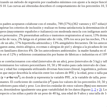
 utilizando un método de regresión por cuadrados mínimos con ajuste a la mejor func
SS 10. Las curvas así obtenidas describen el comportamiento de los percentiles 10, 
os padres aceptaron colaborar con el estudio, 799 (57%) (362 varones y 437 niñas) f
letar los criterios de inclusión y realizar en forma satisfactoria la determinación 
opeos (mayormente españoles e italianos) con moderada mezcla con indígenas autó
es personales: 2% presentaban asfixia o trastornos respiratorios al nacer, 13% derma
 leche de vaca, 2% fatiga en el primer año de vida, 10% tos seca por las noches, 1%
de un año, 17% hipertrofia adenoidea y 13% amigdalitis frecuentes. De los anteced
garon asma, rinitis alérgica, eccemas o alergias de piel y alergia a la picadura de ins
 en familiares directos 4%. De los antecedentes ambientales: la madre fumaba en el
lio en el 12% y refirieron contaminación por humo de fábricas o industrias en el 10
se correlacionaron con edad (intervalos de un año), peso (intervalos de 5 kg) y tall
terminaron los valores percentilares 10, 50 y 90 reales para cada intervalo de clase.
peso y edad fue comparada utilizando diversas funciones (lineal, logarítmica, polio
n que mejor describía la relación entre los valores de PFE y la edad, peso o talla pa
2
 (
y = a+bx+cx
), en donde
y
representa la variable PFE ,
x
la variable de talla, peso
2
tantes. El coeficiente de correlación (r
) para los valores de los percentiles 10, 50 
inferiores para edad y peso. Los desvíos estándar de estos valores (
Syx
) son menores
peso, denotándose igualmente una gran variabilidad de los datos (figuras
1
,
2
y
3
). L
specto a las niñas a partir de un peso de 40 kg, una edad de 9 años y una talla de 