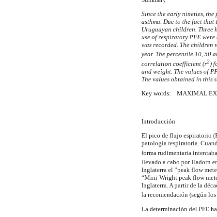
Since the early nineties, th
asthma. Due to the fact that
Uruguayan children. Three hu
use of respiratory PFE were 
was recorded. The children w
year. The percentile 10, 50 
2
correlation coefficient (r
) 
and weight. The values of PF
The values obtained in this 
Key words:
MAXIMAL EX
Introducción
El pico de flujo espiratorio
patología respiratoria. Cuand
forma rudimentaria intentaba
llevado a cabo por Hadorn 
Inglaterra el ”peak flow met
“Mini-Wright peak flow meter
Inglaterra. A partir de la dé
la recomendación (según los 
La determinación del PFE ha 