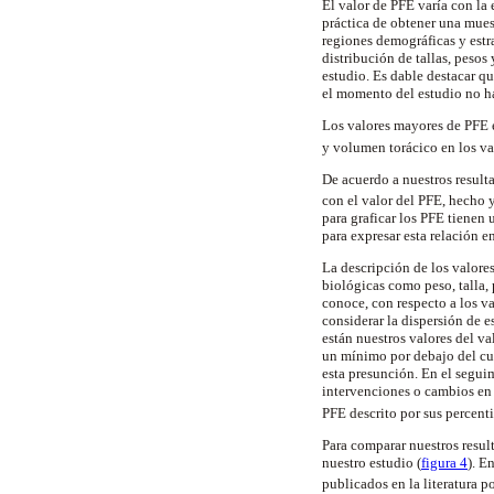
El valor de PFE varía con la 
práctica de obtener una mues
regiones demográficas y estr
distribución de tallas, peso
estudio. Es dable destacar qu
el momento del estudio no h
Los valores mayores de PFE e
y volumen torácico en los va
De acuerdo a nuestros resulta
con el valor del PFE, hecho 
para graficar los PFE tienen 
para expresar esta relación e
La descripción de los valores
biológicas como peso, talla, 
conoce, con respecto a los v
considerar la dispersión de 
están nuestros valores del v
un mínimo por debajo del cua
esta presunción. En el segui
intervenciones o cambios en e
PFE descrito por sus percent
Para comparar nuestros result
nuestro estudio (
figura 4
). E
publicados en la literatura p