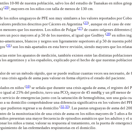
entiles 10-90 de nuestra población, salvo los del estudio de Tsanakas en niños grie
(
20
)
os)
, mayores en los niños con talla de menos de 130 cm.
 de los niños uruguayos de PFE son muy similares a los valores reportados por Cob
(
23
)
 valores predictos descritos por Cáceres en Argentina
, aunque en el caso de este 
(
27
)
son menores que los nuestros. Los niños de Polgar
de cuatro orígenes diferentes
(
28
)
ores un poco mayores al p.50 de los nuestros, al igual que Godfrey
en niños ingl
o-americanos, blancos y negros son ligeramente superiores al p.50 de nuestra pobl
(
31
)
egos
son los más apartados en esta breve revisión, siendo mayores que los relata
encias entre los aparatos de medición, también existen entre las distintas poblacion
 los argentinos y a los españoles, explicado por el hecho de que nuestras poblacio
valor de ser un método rápido, que se puede realizar cuantas veces sea necesario, de f
 una crisis aguda de asma para valorar en forma objetiva el estado del paciente.
(
10
)
rolados en niños
se señala que durante una crisis aguda de asma, el registro del
 o igual al 25% del predicto, tuvo una PCO
mayor de 45 mmHg y un pH menor de 7
2
n servicio de emergencias junto con la saturación de hemoglobina, son una guía c
rno a su domicilio comprobándose una diferencia significativa en los valores del PF
(
32
,
33
)
 que pudieron regresar a su domicilio
. Las pautas uruguayas de asma del 20
tro de la monitorización de una crisis de asma en los niños mayores de 5 años a fi
 niños presentan una mayor frecuencia de episodios asmáticos que los adultos y el u
nar los niños a tratar, valorar su respuesta al tratamiento, en la puerta de emergenci
eguimiento de las enfermedades respiratorias en el domicilio.