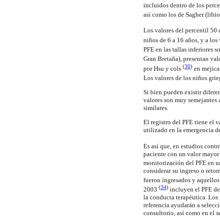
incluidos dentro de los perc
así como los de Sagher (libi
Los valores del percentil 50
niños de 6 a 16 años, y a los
PFE en las tallas inferiores 
Gran Bretaña), presentan val
(
30
)
por Hsu y cols
en mejican
Los valores de los niños gri
Si bien pueden existir difer
valores son muy semejantes a
similares.
El registro del PFE tiene el 
utilizado en la emergencia de
Es así que, en estudios cont
paciente con un valor mayor
monitorización del PFE en u
considerar su ingreso o reto
fueron ingresados y aquellos
(
34
)
2003
incluyen el PFE den
la conducta terapéutica. Los
referencia ayudarán a seleccio
consultorio, así como en el s