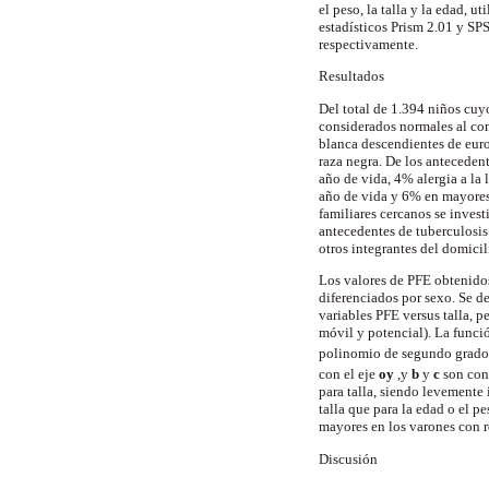
el peso, la talla y la edad,
estadísticos Prism 2.01 y SP
respectivamente.
Resultados
Del total de 1.394 niños cuy
considerados normales al comp
blanca descendientes de eur
raza negra. De los antecedent
año de vida, 4% alergia a la
año de vida y 6% en mayores 
familiares cercanos se investi
antecedentes de tuberculosis
otros integrantes del domici
Los valores de PFE obtenidos 
diferenciados por sexo. Se de
variables PFE versus talla, 
móvil y potencial). La funció
polinomio de segundo grado
con el eje
oy
,y
b
y
c
son cons
para talla, siendo levemente 
talla que para la edad o el 
mayores en los varones con re
Discusión