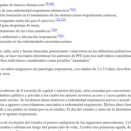
(
9
,
10
)
 agudas de bronco obstrucción
;
(
11
)
o de una enfermedad respiratoria obstructiva
;
ón instituida en el tratamiento de las obstrucciones respiratorias crónicas;
(
12
,
13
)
oespasmo inducido por el ejercicio
;
 para despistaje de asma;
(
14
)
namiento de las crisis asmáticas
;
(
15
)
 ambiental y afectación respiratoria
;
muscular en las enfermedades neuromusculares.
o, talla, raza y fuerza muscular, presentando variaciones en las diferentes poblacio
ida, se hace necesario determinar los patrones de PFE para sus individuos consider
ellos individuos considerados como posibles “anormales”.
en niños uruguayos sin patología respiratoria, con edades de 3 a 13 años, describir
 y sexo.
cedentes de 9 escuelas de capital e interior del país, seleccionadas por convenienci
ámbito público y privado a los cuales los autores tuvieron acceso y cuyos padres au
nto escrito. Se recabaron datos relativos a enfermedad respiratoria previa o actual 
ción a agentes conocidamente asociados a enfermedad respiratoria. Dichos datos fu
ido a los padres en forma previa al estudio. El día del estudio y antes de la determin
 el aparato respiratorio.
os de exclusión del estudio el poseer cualquiera de los siguientes antecedentes: 1
eiteradas o sibilancias luego del primer año de vida; 3) infección pulmonar aguda; 4