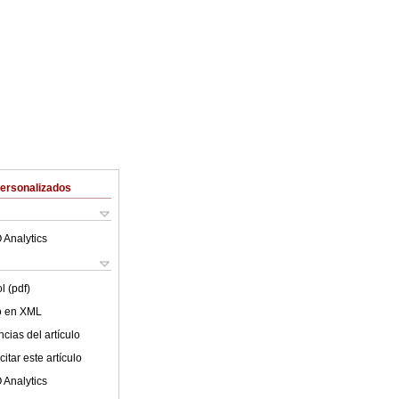
Personalizados
 Analytics
l (pdf)
lo en XML
cias del artículo
itar este artículo
 Analytics