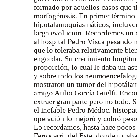
formado por aquellos casos que ti
morfogénesis. En primer término
hipotalamoquiasmáticos, incluyen
larga evolución. Recordemos un c
al hospital Pedro Visca pesando n
que lo toleraba relativamente bie
engordar. Su crecimiento longitud
proporción, lo cual le daba un as
y sobre todo los neumoencefalogr
mostraron un tumor del hipotálam
amigo Atilio García Güelfi. Enc
extraer gran parte pero no todo. 
el inefable Pedro Médoc, histopa
operación lo mejoró y cobró peso
Lo recordamos, hasta hace pocos a
Ferrocarril del Este, donde tocab