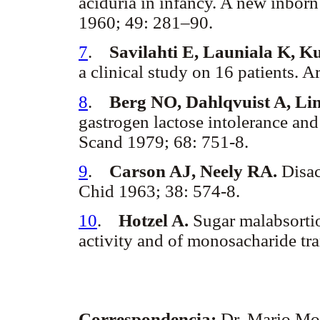
aciduria in infancy. A new inborn
1960; 49: 281–90.
7
.
Savilahti E, Launiala K, Ku
a clinical study on 16 patients. 
8
.
Berg NO, Dahlqvuist A, Li
gastrogen lactose intolerance and
Scand 1979; 68: 751-8.
9
.
Carson AJ, Neely RA.
Disac
Chid 1963; 38: 574-8.
10
.
Hotzel A.
Sugar malabsortio
activity and of monosacharide tr
Correspondencia:
Dr. Mario Mo