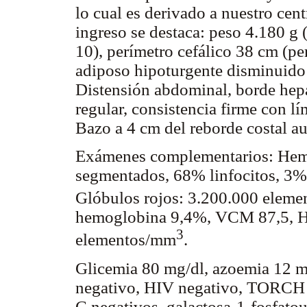
lo cual es derivado a nuestro cent
ingreso se destaca: peso 4.180 g 
10), perímetro cefálico 38 cm (p
adiposo hipoturgente disminuido
Distensión abdominal, borde hepát
regular, consistencia firme con lí
Bazo a 4 cm del reborde costal a
Exámenes complementarios: Hem
segmentados, 68% linfocitos, 3%
Glóbulos rojos: 3.200.000 elem
hemoglobina 9,4%, VCM 87,5, H
3
elementos/mm
.
Glicemia 80 mg/dl, azoemia 12 m
negativo, HIV negativo, TORCH n
C negativos, galactosa-1-fosfatour