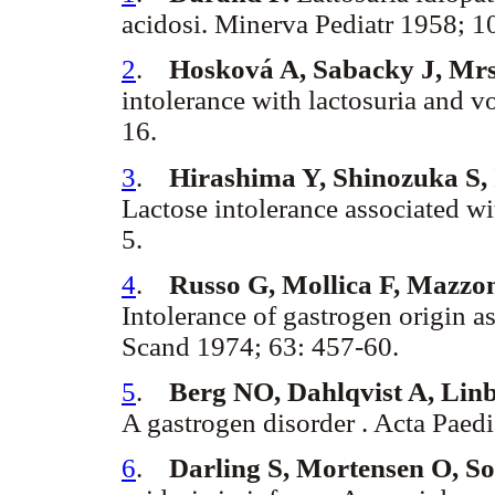
acidosi. Minerva Pediatr 1958; 1
2
.
Hosková A, Sabacky J, Mrsk
intolerance with lactosuria and 
16.
3
.
Hirashima Y, Shinozuka S, 
Lactose intolerance associated wi
5.
4
.
Russo G, Mollica F, Mazzon
Intolerance of gastrogen origin as
Scand 1974; 63: 457-60.
5
.
Berg NO, Dahlqvist A, Linb
A gastrogen disorder . Acta Paed
6
.
Darling S, Mortensen O, S