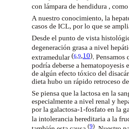
con lámpara de hendidura , como
A nuestro conocimiento, la hepat
casos de ICL, por lo que se amplia
Desde el punto de vista histológi
degeneración grasa a nivel hepát
(
,
10
)
6
,
9
extramedular
. Pensamos q
podría deberse a hematopoyesis ex
de algún efecto tóxico del disacár
dieta hubo un rápido retroceso de
Se piensa que la lactosa en la san
especialmente a nivel renal y hepá
por la galactosa-1-fosfato en la g
la intolerancia hereditaria a la fr
(
9
)
también esta causa
. Nuestro p