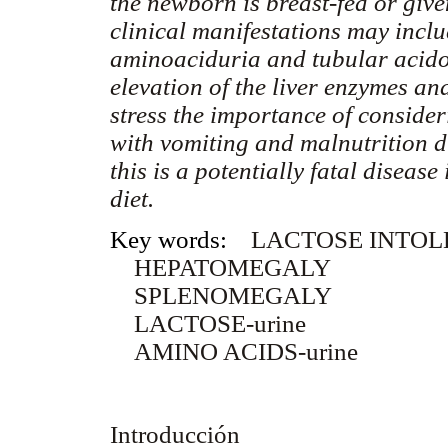
the newborn is breast-fed or giv
clinical manifestations may incl
aminoaciduria and tubular acidos
elevation of the liver enzymes a
stress the importance of consideri
with vomiting and malnutrition du
this is a potentially fatal disease
diet.
Key words:
LACTOSE INTO
HEPATOMEGALY
SPLENOMEGALY
LACTOSE-urine
AMINO ACIDS-urine
Introducción