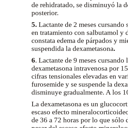
de rehidratado, se disminuyó la 
posterior.
5.
Lactante de 2 meses cursando s
en tratamiento con salbutamol y 
constata edema de párpados y mie
suspendida la dexametasona
.
6
. Lactante de 9 meses cursando 
dexametasona intravenosa por 15 
cifras tensionales elevadas en va
furosemide y se suspende la dex
disminuye gradualmente. A los 10
La
dexametasona
es un glucocort
escaso efecto mineralocorticoide
de 36 a 72 horas por lo que sólo d
pesar del escaso efecto mineraloc