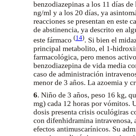
benzodiazepinas a los 11 días de 
ng/ml y a los 20 días, ya asintom
reacciones se presentan en este c
de abstinencia, ya descrito en al
(
14
)
este fármaco
. Si bien el mid
principal metabolito, el 1-hidro
farmacológica, pero menos activo,
benzodiazepina de vida media cor
caso de administración intraveno
menor de 3 años. La azoemia y cr
6
. Niño de 3 años, peso 16 kg, q
mg) cada 12 horas por vómitos. Un
dosis presenta crisis oculógiras c
con difenhidramina intravenosa, 
efectos antimuscarínicos. Su admi