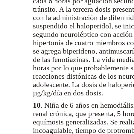
cada 6 horas
por agitación secund
tránsito. A la tercera dosis prese
con la administración de difenhid
suspendido el haloperidol, se ini
segundo neuroléptico con acción 
hipertonía de cuatro miembros c
se agrega biperideno, antimuscarí
de las fenotiazinas. La vida medi
horas por lo que probablemente s
reacciones distónicas de los neur
adolescente. La dosis de haloperi
µg/kg/día en dos dosis.
10
. Niña de 6 años en hemodiális
renal crónica, que presenta, 5 hor
equímosis generalizadas. Se real
incoagulable, tiempo de protrom