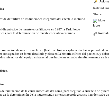
Automat
Related lin
ica
Share
rdida definitiva de las funciones integradas del encéfalo incluido
More
More
el diagnóstico de muerte encefálica, ya en 1987 la Task Force
ticos para la determinación de muerte encefálica en niños.
Permali
terminación de muerte encefálica (historia clínica, exploración física, período de
 consignados en forma detallada y clara en la historia clínica del paciente, y deber
, dos miembros del equipo asistencial que hubieran actuado simultáneamente en la 
ísica.
ios.
a determinación de la causa inmediata del coma, para asegurar la ausencia de proceso
es en la determinación de la muerte según criterios neurológicos se han derivado de