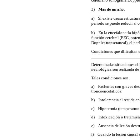
cerebral o sonografía Dopple
3)
Más de un año.
a) Si existe causa estructur
período se puede reducir si
b) En la encefalopatía hipó
función cerebral (EEG, poten
Doppler transcraneal), el pe
Condiciones que dificultan e
Determinadas situaciones clí
neurológica sea realizada de
Tales condiciones son:
a) Pacientes con graves dest
troncoencefálicos.
b) Intolerancia al test de ap
c) Hipotermia (temperatura c
d) Intoxicación o tratamient
e) Ausencia de lesión destru
f) Cuando la lesión causal s