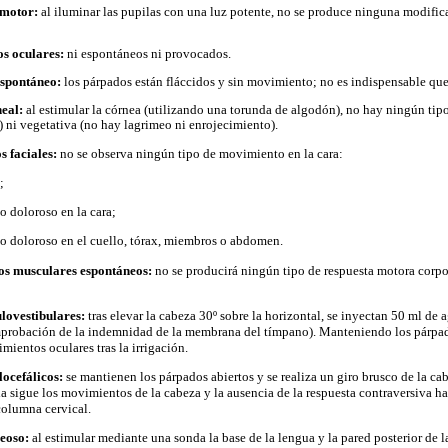
omotor:
al iluminar las pupilas con una luz potente, no se produce ninguna modific
s oculares:
ni espontáneos ni provocados.
espontáneo:
los párpados están fláccidos y sin movimiento; no es indispensable que
neal:
al estimular la córnea (utilizando una torunda de algodón), no hay ningún tip
) ni vegetativa (no hay lagrimeo ni enrojecimiento).
 faciales:
no se observa ningún tipo de movimiento en la cara:
;
o doloroso en la cara;
o doloroso en el cuello, tórax, miembros o abdomen.
os musculares espontáneos:
no se producirá ningún tipo de respuesta motora corpo
ulovestibulares:
tras elevar la cabeza 30º sobre la horizontal, se inyectan 50 ml de 
mprobación de la indemnidad de la membrana del tímpano). Manteniendo los párpa
mientos oculares tras la irrigación.
locefálicos:
se mantienen los párpados abiertos y se realiza un giro brusco de la cab
 sigue los movimientos de la cabeza y la ausencia de la respuesta contraversiva habi
olumna cervical.
seoso:
al estimular mediante una sonda la base de la lengua y la pared posterior de l