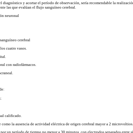
l diagnóstico y acortar el período de observación, sería recomendable la realizaci
te las que evalúan el flujo sanguíneo cerebral.
ión neuronal
 sanguíneo cerebral
los cuatro vasos.
tal.
al con radiofármacos.
craneal.
de:
;
al calificado.
ne como la ausencia de actividad eléctrica de origen cerebral mayor a 2 microvoltios
o por un período de tiempo no menor a 30 minutos, con electrodos separados entre s