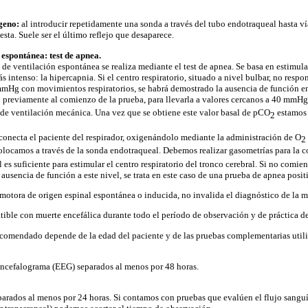
ígeno:
al introducir repetidamente una sonda a través del tubo endotraqueal hasta vía
sta. Suele ser el último reflejo que desaparece.
 espontánea:
test de apnea.
e ventilación espontánea se realiza mediante el test de apnea. Se basa en estimular 
 intenso: la hipercapnia. Si el centro respiratorio, situado a nivel bulbar, no respo
mHg con movimientos respiratorios, se habrá demostrado la ausencia de función en 
previamente al comienzo de la prueba, para llevarla a valores cercanos a 40 mmHg
2
de ventilación mecánica. Una vez que se obtiene este valor basal de pCO
estamos 
2
esconecta el paciente del respirador, oxigenándolo mediante la administración de O
2
olocamos a través de la sonda endotraqueal. Debemos realizar gasometrías para la 
 es suficiente para estimular el centro respiratorio del tronco cerebral. Si no comi
a ausencia de función a este nivel, se trata en este caso de una prueba de apnea posit
 motora de origen espinal espontánea o inducida, no invalida el diagnóstico de la m
ible con muerte encefálica durante todo el período de observación y de práctica 
ecomendado depende de la edad del paciente y de las pruebas complementarias utili
encefalograma (EEG) separados al menos por 48 horas.
rados al menos por 24 horas. Si contamos con pruebas que evalúen el flujo sanguí