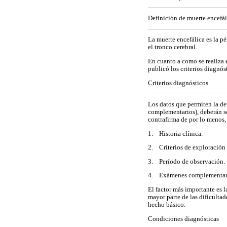
Definición de muerte encefál
La muerte encefálica es la pé
el tronco cerebral.
En cuanto a como se realiza 
publicó los criterios diagnós
Criterios diagnósticos
Los datos que permiten la de
complementarios), deberán ser
contrafirma de por lo menos
1. Historia clínica.
2. Criterios de exploración f
3. Período de observación.
4. Exámenes complementar
El factor más importante es l
mayor parte de las dificultad
hecho básico.
Condiciones diagnósticas