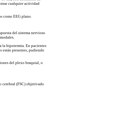
istrar cualquier actividad
imos como EEG plano.
espuesta del sistema nervioso
imodales.
 a la hipotermia. En pacientes
es están presentes, pudiendo
iones del plexo braquial, o
o cerebral (FSC) objetivado