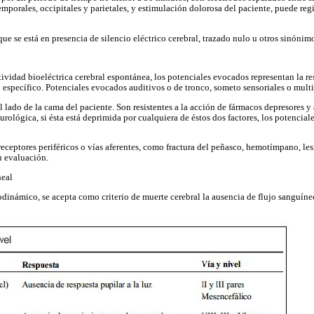
temporales, occipitales y parietales, y estimulación dolorosa del paciente, puede reg
que se está en presencia de silencio eléctrico cerebral, trazado nulo u otros sinón
tividad bioeléctrica cerebral espontánea, los potenciales evocados representan la r
o específico. Potenciales evocados auditivos o de tronco, someto sensoriales o mult
l lado de la cama del paciente. Son resistentes a la acción de fármacos depresores y
rológica, si ésta está deprimida por cualquiera de éstos dos factores, los potencial
receptores periféricos o vías aferentes, como fractura del peñasco, hemotímpano, les
u evaluación.
neal
dinámico, se acepta como criterio de muerte cerebral la ausencia de flujo sanguíne