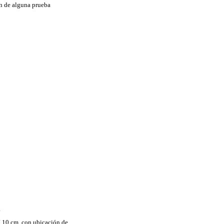
ón de alguna prueba
.
í 10 cm, con ubicación de