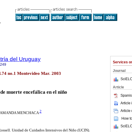
tría del Uruguay
Services 
1249
Journal
ol.74 no.1 Montevideo Mar. 2003
SciELO
Article
de muerte encefálica en el niño
Spanis
Article
Article
2
AMANDA MENCHACA
How to 
SciELO
Rossell. Unidad de Cuidados Intensivos del Niño (UCIN).