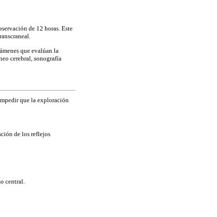
bservación de 12 horas. Este
ranscraneal.
xámenes que evalúan la
eo cerebral, sonografía
 impedir que la exploración
ción de los reflejos
o central.