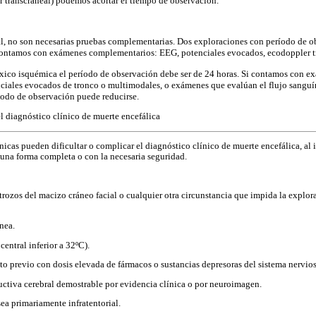
r transcraneal) podemos acortar el tiempo de observación.
al, no son necesarias pruebas complementarias. Dos exploraciones con período de o
 contamos con exámenes complementarios: EEG, potenciales evocados, ecodoppler t
xico isquémica el período de observación debe ser de 24 horas. Si contamos con e
ciales evocados de tronco o multimodales, o exámenes que evalúan el flujo sanguín
ríodo de observación puede reducirse.
l diagnóstico clínico de muerte encefálica
nicas pueden dificultar o complicar el diagnóstico clínico de muerte encefálica, al
 una forma completa o con la necesaria seguridad.
rozos del macizo cráneo facial o cualquier otra circunstancia que impida la explora
nea.
entral inferior a 32ºC).
o previo con dosis elevada de fármacos o sustancias depresoras del sistema nervios
ctiva cerebral demostrable por evidencia clínica o por neuroimagen.
ea primariamente infratentorial.