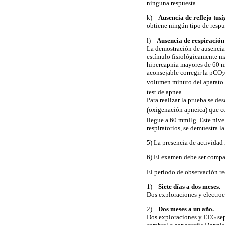
ninguna respuesta.
k)
Ausencia de reflejo tus
obtiene ningún tipo de respue
l)
Ausencia de respiración
La demostración de ausencia d
estímulo fisiológicamente más
hipercapnia mayores de 60 m
aconsejable corregir la pCO
volumen minuto del aparato 
test de apnea.
Para realizar la prueba se d
(oxigenación apneica) que c
llegue a 60 mmHg. Este nivel
respiratorios, se demuestra l
5) La presencia de actividad
6) El examen debe ser compat
El período de observación r
1)
Siete días a dos meses.
Dos exploraciones y electro
2)
Dos meses a un año.
Dos exploraciones y EEG sepa