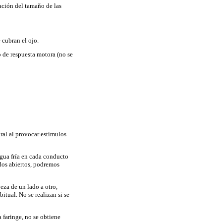
ación del tamaño de las
 cubran el ojo.
o de respuesta motora (no se
ral al provocar estímulos
agua fría en cada conducto
dos abiertos, podremos
eza de un lado a otro,
tual. No se realizan si se
a faringe, no se obtiene