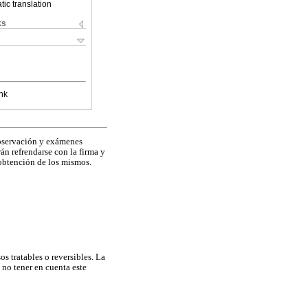
ic translation
ks
nk
 observación y exámenes
án refrendarse con la firma y
obtención de los mismos.
s tratables o reversibles. La
 no tener en cuenta este