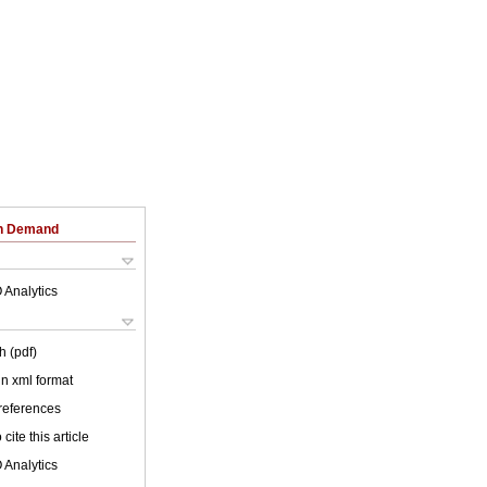
on Demand
 Analytics
h (pdf)
 in xml format
 references
cite this article
 Analytics