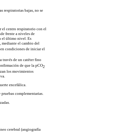
s respiratorias bajas, no se
el centro respiratorio con el
nde frente a niveles de
el último nivel. Es
, mediante el cambio del
en condiciones de iniciar el
a través de un catéter fino
confirmación de que la pCO
2
enzan los movimientos
iva.
uerte encefálica.
de pruebas complementarias.
zadas.
neo cerebral (angiografía