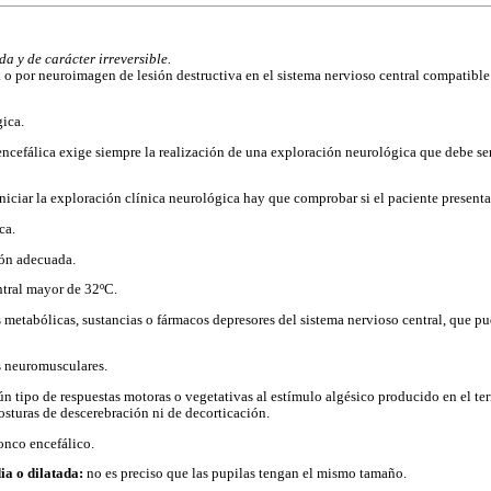
a y de carácter irreversible.
 o por neuroimagen de lesión destructiva en el sistema nervioso central compatible
ica.
encefálica exige siempre la realización de una exploración neurológica que debe se
niciar la exploración clínica neurológica hay que comprobar si el paciente presenta
ca.
ón adecuada.
tral mayor de 32ºC.
metabólicas, sustancias o fármacos depresores del sistema nervioso central, que pu
 neuromusculares.
n tipo de respuestas motoras o vegetativas al estímulo algésico producido en el terr
osturas de descerebración ni de decorticación.
ronco encefálico.
ia o dilatada:
no es preciso que las pupilas tengan el mismo tamaño.