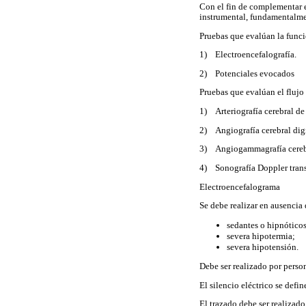
Con el fin de complementar e
instrumental, fundamentalmen
Pruebas que evalúan la func
1) Electroencefalografía.
2) Potenciales evocados
Pruebas que evalúan el flujo
1) Arteriografía cerebral de 
2) Angiografía cerebral digi
3) Angiogammagrafía cerebr
4) Sonografía Doppler trans
Electroencefalograma
Se debe realizar en ausencia 
sedantes o hipnóticos
severa hipotermia;
severa hipotensión.
Debe ser realizado por person
El silencio eléctrico se defi
El trazado debe ser realizad