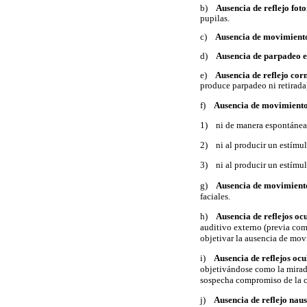
b)
Ausencia de reflejo fot
pupilas.
c)
Ausencia de movimiento
d)
Ausencia de parpadeo 
e)
Ausencia de reflejo cor
produce parpadeo ni retirada
f)
Ausencia de movimientos
1) ni de manera espontánea
2) ni al producir un estímul
3) ni al producir un estímul
g)
Ausencia de movimient
faciales.
h)
Ausencia de reflejos oc
auditivo externo (previa co
objetivar la ausencia de movi
i)
Ausencia de reflejos ocu
objetivándose como la mirada
sospecha compromiso de la c
j)
Ausencia de reflejo nau