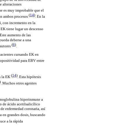
e alteraciones
que es muy improbable que el
(
14
)
 en ambos procesos
. En la
B, con incremento en la
a EK tiene lugar un descenso
 Este aumento de las
 pueda deberse a una
(
6
)
autores
.
 pacientes cursando EK en
eropositividad para EBV entre
(
14
)
a la EK
. Esta hipótesis
)
. Muchos otros agentes
noglobulina hiperinmune a
o de ácido acetilsalicílico
a de enfermedad coronaria, así
iza en grandes dosis, buscando
uce a la rápida