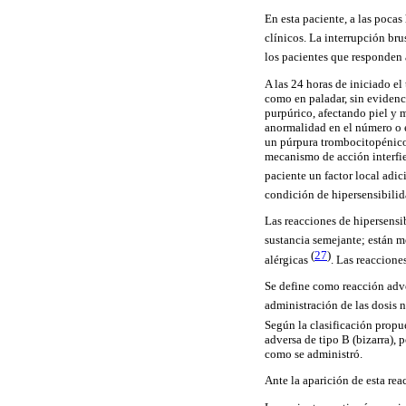
En esta paciente, a las pocas
clínicos. La interrupción bru
los pacientes que responden
A las 24 horas de iniciado el
como en paladar, sin evidenc
purpúrico, afectando piel y m
anormalidad en el número o e
un púrpura trombocitopénico. 
mecanismo de acción interfie
paciente un factor local adi
condición de hipersensibilid
Las reacciones de hipersensib
sustancia semejante; están 
(
27
)
alérgicas
. Las reaccione
Se define como reacción adve
administración de las dosis 
Según la clasificación prop
adversa de tipo B (bizarra), 
como se administró.
Ante la aparición de esta re