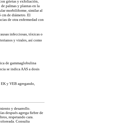
con grietas y exfoliación,
 de palmas y plantas en la
ar morbiliforme, similar al
5 cm de diámetro. El
encias de otra enfermedad con
ausas infecciosas, tóxicas o
terianos y virales, así como
única de gammaglobulina
ncia se indica AAS a dosis
tre EK y VEB agregando,
miento y desarrollo.
ías después agrega fiebre de
bros, respetando cara.
coloreada. Consulta