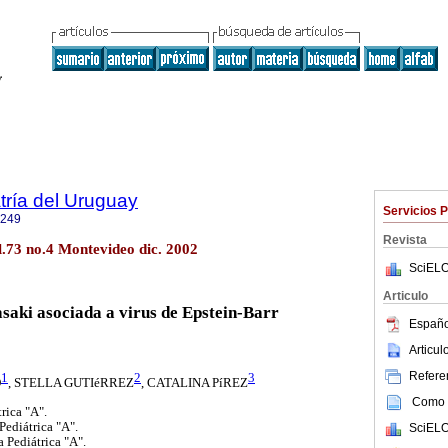
tría del Uruguay
Servicios 
1249
Revista
l.73 no.4 Montevideo dic. 2002
SciELO
Articulo
aki asociada a virus de Epstein-Barr
Españo
Articu
Referen
1
2
3
O
,
STELLA GUTIéRREZ
,
CATALINA PíREZ
Como c
trica "A".
Pediátrica "A".
SciELO
a Pediátrica "A".