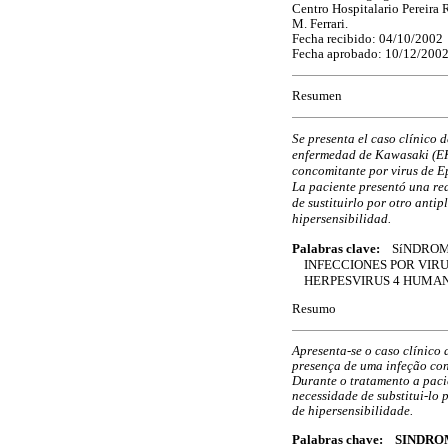
Centro Hospitalario Pereira R
M. Ferrari.
Fecha recibido: 04/10/2002
Fecha aprobado: 10/12/200
Resumen
Se presenta el caso clínico d
enfermedad de Kawasaki (EK)
concomitante por virus de E
La paciente presentó una rea
de sustituirlo por otro anti
hipersensibilidad.
Palabras clave:
SíNDRO
INFECCIONES POR VIRU
HERPESVIRUS 4 HUMA
Resumo
Apresenta-se o caso clínico
presença de uma infeção con
Durante o tratamento a paci
necessidade de substitui-lo 
de hipersensibilidade.
Palabras chave: SIN