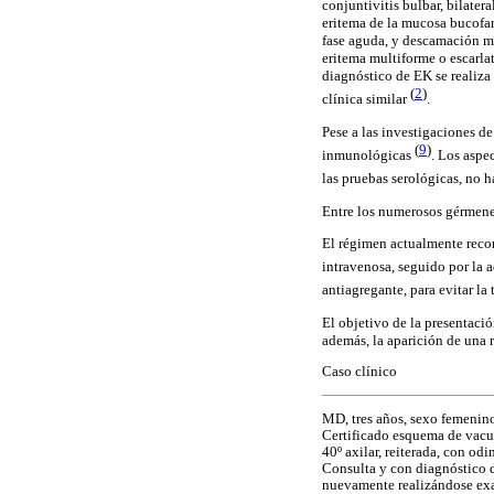
conjuntivitis bulbar, bilater
eritema de la mucosa bucofar
fase aguda, y descamación m
eritema multiforme o escarla
diagnóstico de EK se realiza 
(
2
)
clínica similar
.
Pese a las investigaciones de
(
9
)
inmunológicas
. Los aspe
las pruebas serológicas, no 
Entre los numerosos gérmenes
El régimen actualmente reco
intravenosa, seguido por la 
antiagregante, para evitar la
El objetivo de la presentaci
además, la aparición de una 
Caso clínico
MD, tres años, sexo femenino
Certificado esquema de vacun
40º axilar, reiterada, con o
Consulta y con diagnóstico d
nuevamente realizándose exa