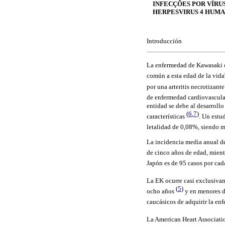
INFECÇÕES POR VÍRUS
HERPESVIRUS 4 HUM
Introducción
La enfermedad de Kawasaki o
común a esta edad de la vida
por una arteritis necrotizan
de enfermedad cardiovascular
entidad se debe al desarrollo
(
6
,
7
)
características
. Un estu
letalidad de 0,08%, siendo m
La incidencia media anual d
de cinco años de edad, mient
Japón es de 95 casos por ca
La EK ocurre casi exclusiva
(
5
)
ocho años
y en menores d
caucásicos de adquirir la e
La American Heart Associat