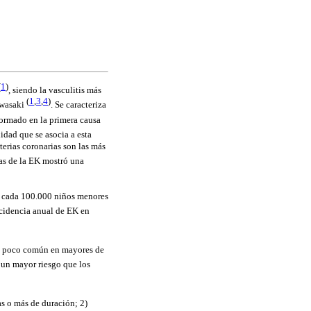
(
1
)
, siendo la vasculitis más
(
1
,
3
,
4
)
awasaki
. Se caracteriza
sformado en la primera causa
idad que se asocia a esta
rterias coronarias son las más
cas de la EK mostró una
r cada 100.000 niños menores
ncidencia anual de EK en
s poco común en mayores de
s un mayor riesgo que los
as o más de duración; 2)