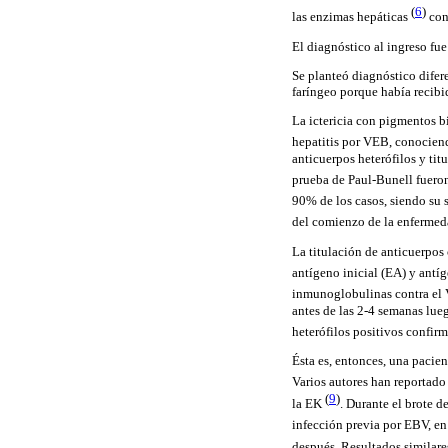
(
6
)
las enzimas hepáticas
con
El diagnóstico al ingreso fue
Se planteó diagnóstico difere
faríngeo porque había recibid
La ictericia con pigmentos bi
hepatitis por VEB, conociend
anticuerpos heterófilos y tit
prueba de Paul-Bunell fueron
90% de los casos, siendo su 
del comienzo de la enfermed
La titulación de anticuerpos
antígeno inicial (EA) y antí
inmunoglobulinas contra el 
antes de las 2-4 semanas lue
heterófilos positivos confir
Ésta es, entonces, una pacie
Varios autores han reportad
(
9
)
la EK
. Durante el brote 
infección previa por EBV, en
después. Resultados similare