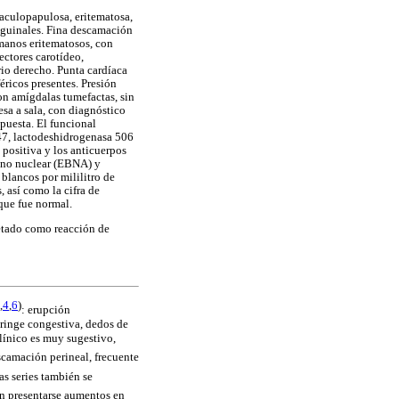
maculopapulosa, eritematosa,
inguinales. Fina descamación
 manos eritematosos, con
ectores carotídeo,
rio derecho. Punta cardíaca
éricos presentes. Presión
on amígdalas tumefactas, sin
sa a sala, con diagnóstico
puesta. El funcional
47, lactodeshidrogenasa 506
 positiva y los anticuerpos
geno nuclear (EBNA) y
blancos por mililitro de
 así como la cifra de
que fue normal.
etado como reacción de
,
4
,
6
)
: erupción
aringe congestiva, dedos de
clínico es muy sugestivo,
scamación perineal, frecuente
ras series también se
en presentarse aumentos en