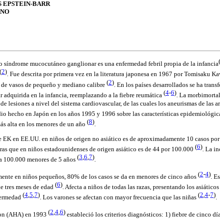
 EPSTEIN-BARR
ANO
 síndrome mucocutáneo ganglionar es una enfermedad febril propia de la infancia
(
2
)
. Fue descrita por primera vez en la literatura japonesa en 1967 por Tomisaku K
(
2
)
te de vasos de pequeño y mediano calibre
. En los países desarrollados se ha tran
(
4
-
6
)
 adquirida en la infancia, reemplazando a la fiebre reumática
. La morbimortal
 de lesiones a nivel del sistema cardiovascular, de las cuales los aneurismas de las a
dio hecho en Japón en los años 1995 y 1996 sobre las características epidemiológi
(
8
)
ás alta en los menores de un año
.
e EK en EE.UU. en niños de origen no asiático es de aproximadamente 10 casos po
(
6
)
ras que en niños estadounidenses de origen asiático es de 44 por 100.000
. La i
(
3
,
6
,
7
)
da 100.000 menores de 5 años
.
(
2
-
4
)
mente en niños pequeños, 80% de los casos se da en menores de cinco años
. E
(
6
)
e tres meses de edad
. Afecta a niños de todas las razas, presentando los asiático
(
4
,
5
,
7
)
(
2
,
4
-
7
)
nfermedad
. Los varones se afectan con mayor frecuencia que las niñas
.
(
2
,
4
,
6
)
ion (AHA) en 1993
estableció los criterios diagnósticos: 1) fiebre de cinco dí