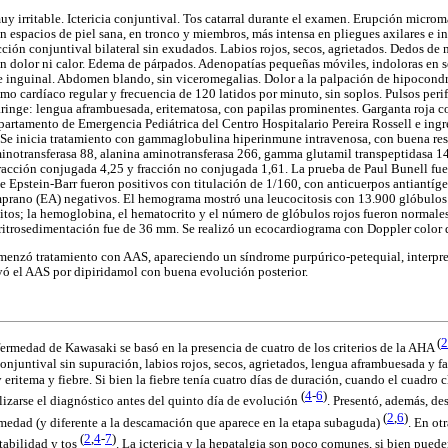
uy irritable. Ictericia conjuntival. Tos catarral durante el examen. Erupción micro
sin espacios de piel sana, en tronco y miembros, más intensa en pliegues axilares e 
cción conjuntival bilateral sin exudados. Labios rojos, secos, agrietados. Dedos de
in dolor ni calor. Edema de párpados. Adenopatías pequeñas móviles, indoloras en s
r e inguinal. Abdomen blando, sin viceromegalias. Dolor a la palpación de hipocond
itmo cardíaco regular y frecuencia de 120 latidos por minuto, sin soplos. Pulsos perif
inge: lengua aframbuesada, eritematosa, con papilas prominentes. Garganta roja c
artamento de Emergencia Pediátrica del Centro Hospitalario Pereira Rossell e ingre
Se inicia tratamiento con gammaglobulina hiperinmune intravenosa, con buena res
minotransferasa 88, alanina aminotransferasa 266, gamma glutamil transpeptidasa 1
 fracción conjugada 4,25 y fracción no conjugada 1,61. La prueba de Paul Bunell fue
e Epstein-Barr fueron positivos con titulación de 1/160, con anticuerpos antiantí
mprano (EA) negativos. El hemograma mostró una leucocitosis con 13.900 glóbulos 
tos; la hemoglobina, el hematocrito y el número de glóbulos rojos fueron normales,
ritrosedimentación fue de 36 mm. Se realizó un ecocardiograma con Doppler color 
comenzó tratamiento con AAS, apareciendo un síndrome purpúrico-petequial, interpr
uyó el AAS por dipiridamol con buena evolución posterior.
(
2
fermedad de Kawasaki se basó en la presencia de cuatro de los criterios de la AHA
conjuntival sin supuración, labios rojos, secos, agrietados, lengua aframbuesada y f
ritema y fiebre. Si bien la fiebre tenía cuatro días de duración, cuando el cuadro 
(
4
-
6
)
lizarse el diagnóstico antes del quinto día de evolución
. Presentó, además, de
(
2
,
6
)
rmedad (y diferente a la descamación que aparece en la etapa subaguda)
. En ot
(
2
,
4
-
7
)
tabilidad y tos
. La ictericia y la hepatalgia son poco comunes, si bien pued