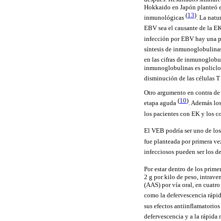
Hokkaido en Japón planteó en
(
13
)
inmunológicas
. La natu
EBV sea el causante de la EK
infección por EBV hay una pr
síntesis de inmunoglobulinas,
en las cifras de inmunoglobu
inmunoglobulinas es policlon
disminución de las células T 
Otro argumento en contra de 
(
10
)
etapa aguda
. Además los
los pacientes con EK y los c
El VEB podría ser uno de los 
fue planteada por primera v
infecciosos pueden ser los d
Por estar dentro de los prim
2 g por kilo de peso, intrave
(AAS) por vía oral, en cuatro
como la defervescencia rápid
sus efectos antiinflamatorios
defervescencia y a la rápida 