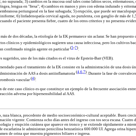
al, no supurada; 3) cambios en la mucosa oral tales como labios secos, eritematosos, 
íngea, lengua en "fresa"; 4) cambios en manos y pies con edema indurado y eritema
embranosa periungueal en la fase subaguda; 5) erupción, que puede ser maculopapul
tiniforme; 6) linfadenopatía cervical aguda, no purulenta, con ganglio de más de 1,
cuando el paciente presenta fiebre, cuatro de los otros criterios y no presenta evid
 más de dos décadas, la etiología de la EK permanece sin aclarar. Se han propuesto c
ctos clínicos y epidemiológicos sugieren una causa infecciosa, pero los cultivos bac
(
5
-
7
)
han confirmado ningún agente en particular
.
 sugeridos, uno de los más citados es el virus de Epstein-Barr (VEB).
mendado para el tratamiento de la EK consiste en la administración de una dosis 
(
4
,
6
,
7
)
administración de AAS a dosis antiinflamatoria
. Durante la fase de convalece
(
4
)
 trombosis vascular
.
ón de este caso clínico es que constituye un ejemplo de la frecuente asociación en
reacción adversa por hipersensibilidad al AAS.
, raza blanca, procedente de medio socioeconómico-cultural aceptable. Buen creci
ación vigente. Comienza ocho días antes del ingreso con tos seca escasa. Cuatro d
dinofagia y erupción cutánea que aparece en tronco y se extiende rápidamente a miem
e escarlatina le administran penicilina benzatínica 600.000 UI. Agrega orina hiper
men de orina que muestra pigmentos biliares e ingresa.