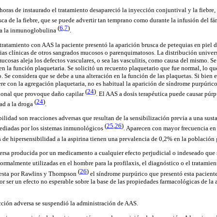
 horas de instaurado el tratamiento desapareció la inyección conjuntival y la fiebre,
sca de la fiebre, que se puede advertir tan temprano como durante la infusión del f
(
6
,
7
)
 a la inmunoglobulina
.
 tratamiento con AAS la paciente presentó la aparición brusca de petequias en piel 
ias clínicas de otros sangrados mucosos o parenquimatosos. La distribución univer
ucosas aleja los defectos vasculares, o sea las vasculitis, como causa del mismo. S
n la función plaquetaria. Se solicitó un recuento plaquetario que fue normal, lo que
Se considera que se debe a una alteración en la función de las plaquetas. Si bien e
re con la agregación plaquetaria, no es habitual la aparición de síndrome purpúrico
(
24
)
cional que provoque daño capilar
. El AAS a dosis terapéutica puede causar púr
(
24
)
ad a la droga
.
ilidad son reacciones adversas que resultan de la sensibilización previa a una sust
(
25
,
26
)
mediadas por los sistemas inmunológicos
. Aparecen con mayor frecuencia en 
s de hipersensibilidad a la aspirina tienen una prevalencia de 0,2% en la población
rsa producida por un medicamento a cualquier efecto perjudicial o indeseado que se
normalmente utilizadas en el hombre para la profilaxis, el diagnóstico o el tratami
(
26
)
uesta por Rawlins y Thompson
el síndrome purpúrico que presentó esta pacient
por ser un efecto no esperable sobre la base de las propiedades farmacológicas de la a
acción adversa se suspendió la administración de AAS.