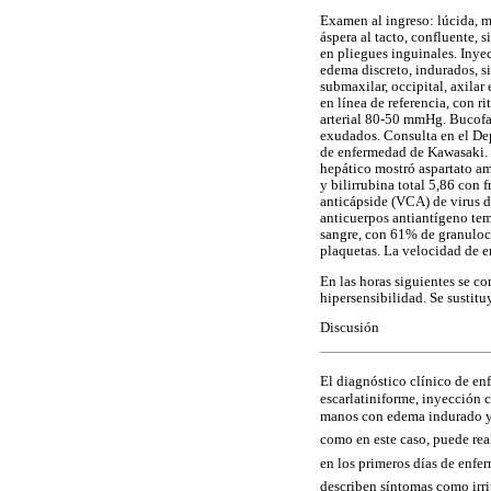
Examen al ingreso: lúcida, m
áspera al tacto, confluente, 
en pliegues inguinales. Inye
edema discreto, indurados, s
submaxilar, occipital, axila
en línea de referencia, con r
arterial 80-50 mmHg. Bucofar
exudados. Consulta en el Dep
de enfermedad de Kawasaki. 
hepático mostró aspartato a
y bilirrubina total 5,86 con
anticápside (VCA) de virus d
anticuerpos antiantígeno te
sangre, con 61% de granuloci
plaquetas. La velocidad de e
En las horas siguientes se 
hipersensibilidad. Se sustit
Discusión
El diagnóstico clínico de en
escarlatiniforme, inyección 
manos con edema indurado y e
como en este caso, puede rea
en los primeros días de enfe
describen síntomas como irri