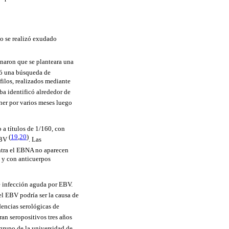
No se realizó exudado
inaron que se planteara una
itó una búsqueda de
filos, realizados mediante
eba identificó alrededor de
ner por varios meses luego
 a títulos de 1/160, con
(
19
,
20
)
EBV
. Las
ntra el EBNA no aparecen
s y con anticuerpos
de infección aguda por EBV.
l EBV podría ser la causa de
dencias serológicas de
ran seropositivos tres años
 grupo de la universidad de