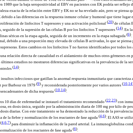
 1989 que la baja seropositividad al EBV en pacientes con EK podría ser reflejo d
raleza exacta de la relación entre EBV y EK no se ha revelado aún, pero se piensa 
 debido a las diferencias en la respuesta inmune celular y humoral que tiene lugar
(
20
)
oliferación de linfocitos T supresores y una activación policlonal
de células 
(
14
)
 seguido de la supresión de las células B por los linfocitos T supresores
. En l
(
6
)
linas séricas en la etapa aguda, seguida de un incremento en la etapa subaguda
.
al, debido a una proporción muy elevada de células B activadas, lo que se piensa
supresoras. Estos cambios en los linfocitos T no fueron identificados por todos los 
una relación directa de causalidad es el aislamiento de muchos otros gérmenes en
 últimos estudios no mostraron diferencias significativas en la prevalencia de la s
(
14
)
ontroles
.
insultos infecciosos que gatillan la anormal respuesta inmunitaria que caracteriza 
(
9
)
(
10
,
14
ez por Barbour en 1979
y reconsiderada posteriormente por varios autores
(
10
,
14
)
esencadenantes de dicha respuesta
.
(
22
,
23
)
eros 10 días de enfermedad se instauró el tratamiento recomendado
con inmu
nosa, en dosis única, seguido por la administración diaria de 100 mg por kilo de pes
 dosis diarias. Con este tratamiento se ha demostrado la reducción de la prevalenci
(
4
,
6
)
a de la fiebre y normalización de los reactantes de fase aguda
. El AAS se util
(
4
,
6
,
7
)
para disminuir la inflamación de la pared arterial. La inmunoglobulina cond
(
6
)
normalización de los reactantes de fase aguda
.