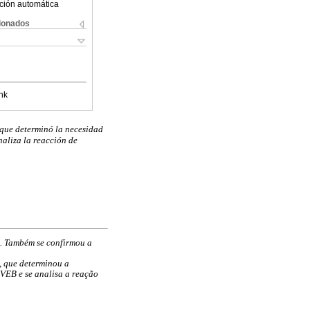
ción automática
cionados
nk
, que determinó la necesidad
naliza la reacción de
). Também se confirmou a
, que determinou a
 VEB e se analisa a reação