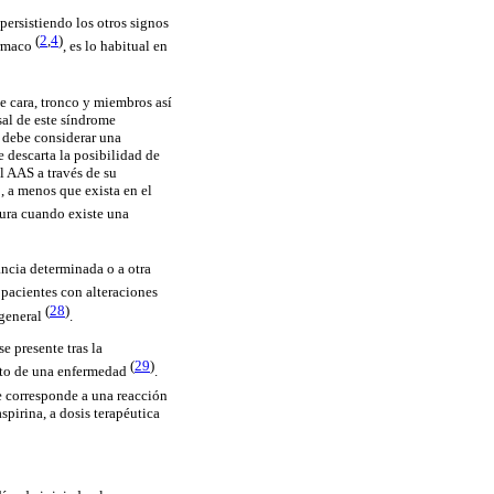
 persistiendo los otros signos
(
2
,
4
)
ármaco
, es lo habitual en
de cara, tronco y miembros así
sal de este síndrome
e debe considerar una
 descarta la posibilidad de
l AAS a través de su
, a menos que exista en el
pura cuando existe una
ancia determinada o a otra
pacientes con alteraciones
(
28
)
 general
.
 presente tras la
(
29
)
ento de una enfermedad
.
e corresponde a una reacción
spirina, a dosis terapéutica