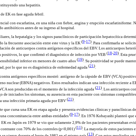
stituyendo una hepatitis.
 de EK en fase aguda febril.
ncial con escarlatina, en una niña con fiebre, angina y erupción escarlatiniforme. 
o antibióticos antes de su ingreso al hospital.
liares, la hepatalgia y los signos paraclínicos de participación hepatocítica determ
(
9
-
17
)
o la frecuente asociación entre este virus y la EK
. Para confirmarla se solic
ulación de anticuerpos contra antígenos específicos del EBV. Los anticuerpos heteró
(
18
-
20
)
 positivos, lo que confirmó el diagnóstico de infección por VEB
. Esta pru
(
19
)
sensibilidad inferior en menores de cuatro años
. Su positividad se puede mante
(
21
)
ad, por lo que no es diagnóstica de enfermedad aguda
.
 contra antígenos específicos mostró: antígeno de la cápside de EBV (VCA) positivo
geno nuclear (EBNA) negativos. Estos resultados indican una infección reciente a 
(
21
)
VCA son producidas en el momento de la infección aguda
. Los anticuerpos co
go de iniciados los síntomas, su ausencia en esta paciente con síntomas compatible
(
21
)
ma una infección primaria aguda por EBV
.
nte que cursa una EK en etapa aguda y presenta evidencias clínicas y paraclínicas 
(
9
-
17
)
o una concomitancia entre ambas entidades
. En 1976 Kobayashi planteó que e
de EK en Japón en 1979 se vio que solamente 2,9% de los pacientes presentaban evi
(
11
)
 contraste con 70% de los controles (p<0,001)
. La mayoría de estos pacientes e
(
13
)
s se vieron durante el brote de 1982 en el mismo país
. Con estos resultados un