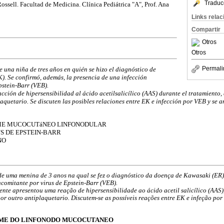
Traduc
ossell. Facultad de Medicina. Clínica Pediátrica "A", Prof. Ana
Links rela
2
Compartir
Otros
Otros
Permali
e una niña de tres años en quién se hizo el diagnóstico de
. Se confirmó, además, la presencia de una infección
pstein-Barr (VEB).
cción de hipersensibilidad al ácido acetilsalicílico (AAS) durante el tratamiento
plaquetario. Se discuten las posibles relaciones entre EK e infección por VEB y se a
ME MUCOCUTáNEO LINFONODULAR
S DE EPSTEIN-BARR
NO
 de uma menina de 3 anos na qual se fez o diagnóstico da doença de Kawasaki (ER
comitante por virus de Epstein-Barr (VEB).
ente apresentou uma reação de hipersensibilidade ao ácido acetil salicílico (AAS)
por outro antiplaquetario. Discutem-se as possíveis reações entre EK e infeção por
DROME DO LINFONODO MUCOCUTANEO