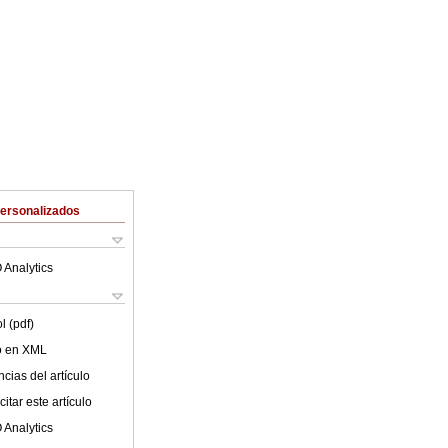
Personalizados
 Analytics
l (pdf)
lo en XML
cias del artículo
itar este artículo
 Analytics