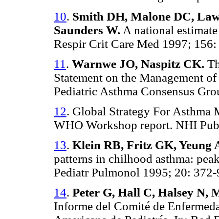
10
.
Smith DH, Malone DC, Law
Saunders W.
A national estimate
Respir Crit Care Med 1997; 156:
11
.
Warnwe JO, Naspitz CK.
Th
Statement on the Management of 
Pediatric Asthma Consensus Grou
12
. Global Strategy For Asthma
WHO Workshop report. NHI Publ
13
.
Klein RB, Fritz GK, Yeung
patterns in chilhood asthma: pea
Pediatr Pulmonol 1995; 20: 372-
14
.
Peter G, Hall C, Halsey N, 
Informe del Comité de Enfermeda