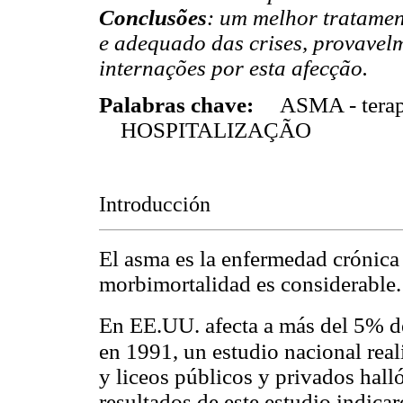
Conclusões
: um melhor tratame
e adequado das crises, provavel
internações por esta afecção.
Palabras chave:
ASMA - terap
HOSPITALIZAÇÃO
Introducción
El asma es la enfermedad crónica
morbimortalidad es considerable.
En EE.UU. afecta a más del 5% de
en 1991, un estudio nacional real
y liceos públicos y privados hal
resultados de este estudio indic