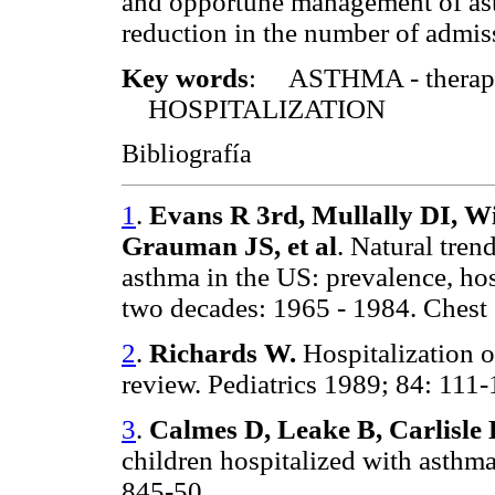
and opportune management of asth
reduction in the number of admiss
Key words
: ASTHMA - therap
HOSPITALIZATION
Bibliografía
1
.
Evans R 3rd, Mullally DI, 
Grauman JS, et al
. Natural tren
asthma in the US: prevalence, ho
two decades: 1965 - 1984. Chest
2
.
Richards W.
Hospitalization o
review. Pediatrics 1989; 84: 111-
3
.
Calmes D, Leake B, Carlisle
children hospitalized with asthma 
845-50.