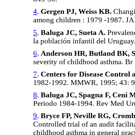
4
.
Gergen PJ, Weiss KB.
Changi
among children
: 1979 -1987. J
5
.
Baluga JC, Sueta A.
Prevalenc
la población infantil del Urugua
6
.
Anderson HR, Butland BK, 
severity of childhood asthma. Br
7
.
Centers for Disease Control 
1982-1992. MMWR, 1995; 43: 9
8
.
Baluga JC, Spagna F, Ceni 
Periodo 1984-1994. Rev Med Uru
9
.
Bryce FP, Neville RG, Cromb
Controlled trial of an audit facili
childhood asthma in general prac