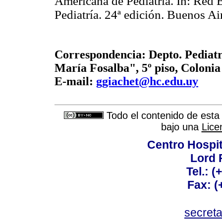
Americana de Pediatría. In: Red
Pediatría. 24ª edición. Buenos A
Correspondencia: Depto. Pediat
María Fosalba", 5º piso, Colonia
E-mail:
ggiachet@hc.edu.uy
Todo el contenido de esta 
bajo una
Lice
Centro Hospit
Lord 
Tel.: 
Fax: 
secret