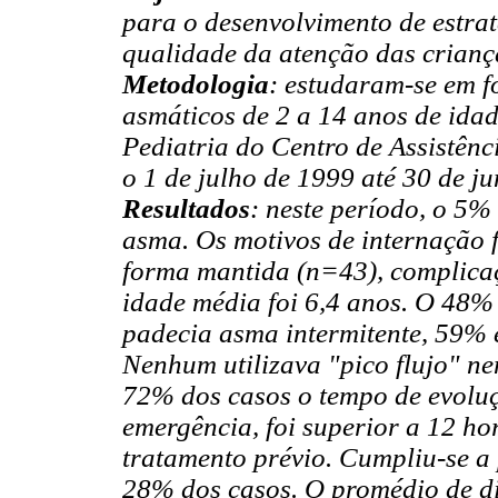
para o desenvolvimento de estra
qualidade da atenção das crianç
Metodologia
: estudaram-se em f
asmáticos de 2 a 14 anos de ida
Pediatria do Centro de Assistên
o 1 de julho de 1999 até 30 de j
Resultados
: neste período, o 5% 
asma. Os motivos de internação 
forma mantida (n=43), complicaç
idade média foi 6,4 anos. O 48%
padecia asma intermitente, 59% 
Nenhum utilizava "pico flujo" ne
72% dos casos o tempo de evoluç
emergência, foi superior a 12 h
tratamento prévio. Cumpliu-se a
28% dos casos. O promédio de dia