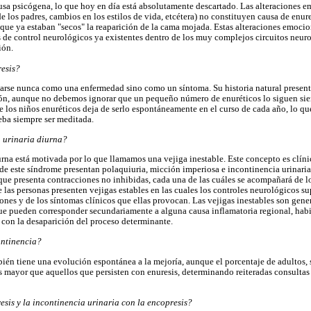
ausa psicógena, lo que hoy en día está absolutamente descartado. Las alteraciones e
 los padres, cambios en los estilos de vida, etcétera) no constituyen causa de enu
que ya estaban "secos" la reaparición de la cama mojada. Estas alteraciones emoci
e control neurológicos ya existentes dentro de los muy complejos circuitos neuro
ión.
resis?
etarse nunca como una enfermedad sino como un síntoma. Su historia natural presen
ción, aunque no debemos ignorar que un pequeño número de enuréticos lo siguen sie
os niños enuréticos deja de serlo espontáneamente en el curso de cada año, lo que
eba siempre ser meditada.
 urinaria diurna?
urna está motivada por lo que llamamos una vejiga inestable. Este concepto es clín
de este síndrome presentan polaquiuria, micción imperiosa e incontinencia urinaria.
e presenta contracciones no inhibidas, cada una de las cuáles se acompañará de lo
 las personas presenten vejigas estables en las cuales los controles neurológicos s
iones y de los síntomas clínicos que ellas provocan. Las vejigas inestables son gene
 pueden corresponder secundariamente a alguna causa inflamatoria regional, habitu
 con la desaparición del proceso determinante.
ontinencia?
ién tiene una evolución espontánea a la mejoría, aunque el porcentaje de adultos, 
s mayor que aquellos que persisten con enuresis, determinando reiteradas consulta
esis y la incontinencia urinaria con la encopresis?