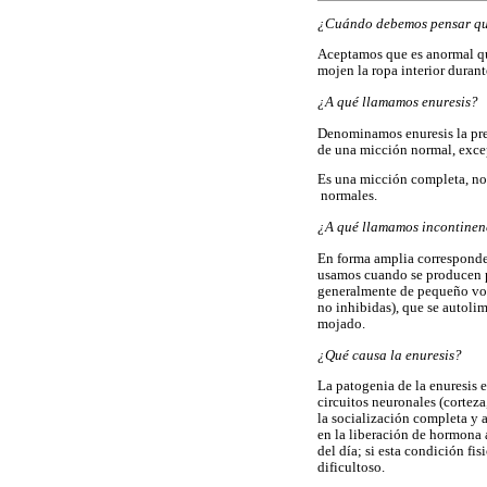
¿Cuándo debemos pensar que
Aceptamos que es anormal qu
mojen la ropa interior durant
¿A qué llamamos enuresis?
Denominamos enuresis la pres
de una micción normal, excep
Es una micción completa, no
normales.
¿A qué llamamos incontinen
En forma amplia corresponde 
usamos cuando se producen pé
generalmente de pequeño vol
no inhibidas), que se autolim
mojado.
¿Qué causa la enuresis?
La patogenia de la enuresis e
circuitos neuronales (corteza
la socialización completa y 
en la liberación de hormona 
del día; si esta condición fi
dificultoso.