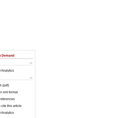
on Demand
 Analytics
h (pdf)
 in xml format
 references
cite this article
 Analytics