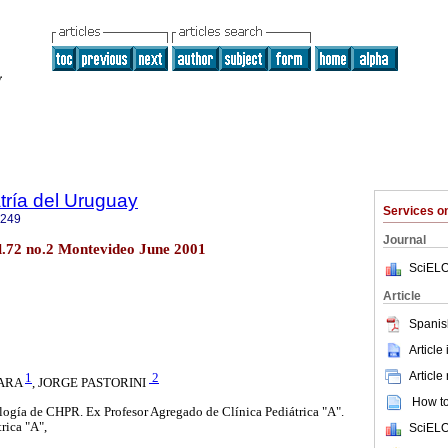
tría del Uruguay
Services 
1249
Journal
ol.72 no.2 Montevideo June 2001
SciELO
Article
Spanis
Article
Article
1
2
ZARA
,
JORGE PASTORINI
How to 
ología de CHPR. Ex Profesor Agregado de Clínica Pediátrica "A".
trica "A",
SciELO