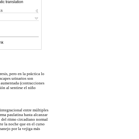
ic translation
ks
nk
sis, pero en la práctica lo
scapes urinarios son
n aumentada (contracciones
ón al sentirse el niño
 integracional entre múltiples
orma paulatina hasta alcanzar
n del ritmo circadiano normal
te la noche que en el curso
 manejo por la vejiga más