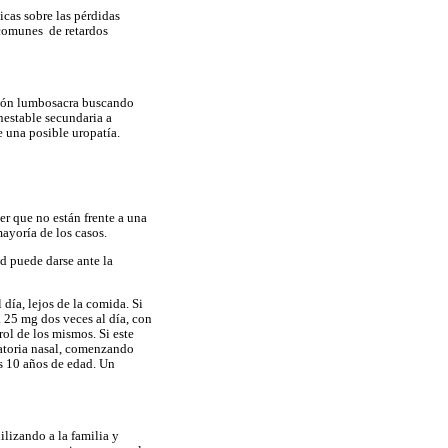
icas sobre las pérdidas
 comunes de retardos
egión lumbosacra buscando
nestable secundaria a
 una posible uropatía.
er que no están frente a una
ayoría de los casos.
d puede darse ante la
día, lejos de la comida. Si
 25 mg dos veces al día, con
ol de los mismos. Si este
latoria nasal, comenzando
s 10 años de edad. Un
ilizando a la familia y