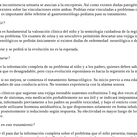
a incontinencia urinaria se asocian a la encopresis. Así como existen dudas patogén
existen sobre las vinculaciones entre ambas. Podrían estar vinculadas a problemas
 es importante debe referirse al gastroenterólogo pediatra para su tratamiento.
ir?
 es fundamental la valoración clínica del niño y la semiología cuidadosa de la r
 su problema. Un examen de orina y un urocultivo permitirán descartar una vejiga i
enológicos se pedirán únicamente si existen dudas de enfermedad neurológica o de
e y se pedirá si la evolución no es la esperada.
zarse?
er la información completa de su problema al niño y a los padres, quienes deben sab
 que es desagradable, pero cuya evolución espontánea es hacia la regresión en la m
 si no mejora, se comienza el tratamiento farmacológico. Su inicio previo a esta eda
padres de una conducta activa. No tenemos experiencia con la alarma sonora.
 clínicos que sugieran una vejiga inestable usaremos oxibutinina 5 mg dos veces al 
bre de síntomas, esta medicación probablemente no sea útil y se indicará imipramina
, informando previamente a los padres su posible toxicidad, y bajo el estricto contr
puede utilizarse hormona antidiurética, la que disponemos solamente en forma inha
posteriormente ir reduciendo según respuesta. Su efectividad es mayor luego de lo
to.
 en este tratamiento?
 él para dar la información completa sobre el problema que el niño presenta, tranqu