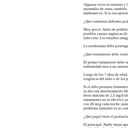
Algunas veces la enuresis y l
anormales de orina, también 
madurativos. Si la encopresis
¿Qué exámenes debemos ped
Muy pocos. Antes de pedirlos
posibles causas orgánicas de
infección. Los estudios imag
La urodinamia debe postergars
¿Qué tratamiento debe reali
El primer tratamiento debe s
enfermedad sino a un síntoma
Luego de los 7 años de edad,
exigencia del niño o de los 
Si el niño presenta elementos
su día está absolutamente li
dosis máxima de 2,5 mg/k/día
tratamiento no es efectivo, 
con 40 mcg cada noche, para 
problema limitante es su cos
¿Qué papel tiene el pediatra
El principal. Nadie mejor que