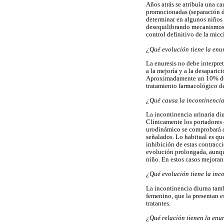
Años atrás se atribuía una c
promocionadas (separación de
determinar en algunos niños 
desequilibrando mecanismos d
control definitivo de la micc
¿Qué evolución tiene la enu
La enuresis no debe interpr
a la mejoría y a la desapari
Aproximadamente un 10% de l
tratamiento farmacológico d
¿Qué causa la incontinencia
La incontinencia urinaria di
Clínicamente los portadores 
urodinámico se comprobará qu
señalados. Lo habitual es que
inhibición de estas contracc
evolución prolongada, aunque
niño. En estos casos mejoran
¿Qué evolución tiene la inc
La incontinencia diurna tamb
femenino, que la presentan e
tratantes.
¿Qué relación tienen la enur