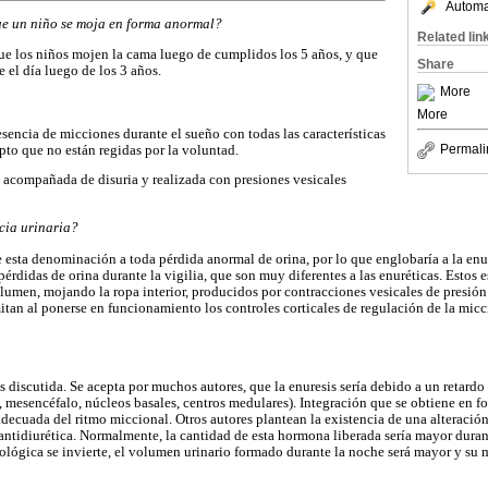
Automat
 un niño se moja en forma anormal?
Related lin
e los niños mojen la cama luego de cumplidos los 5 años, y que
Share
e el día luego de los 3 años.
More
More
encia de micciones durante el sueño con todas las características
Permali
to que no están regidas por la voluntad.
 acompañada de disuria y realizada con presiones vesicales
cia urinaria?
esta denominación a toda pérdida anormal de orina, por lo que englobaría a la enure
rdidas de orina durante la vigilia, que son muy diferentes a las enuréticas. Estos e
umen, mojando la ropa interior, producidos por contracciones vesicales de presió
itan al ponerse en funcionamiento los controles corticales de regulación de la micci
s discutida. Se acepta por muchos autores, que la enuresis sería debido a un retardo
, mesencéfalo, núcleos basales, centros medulares). Integración que se obtiene en f
adecuada del ritmo miccional. Otros autores plantean la existencia de una alteració
antidiurética. Normalmente, la cantidad de esta hormona liberada sería mayor duran
siológica se invierte, el volumen urinario formado durante la noche será mayor y su