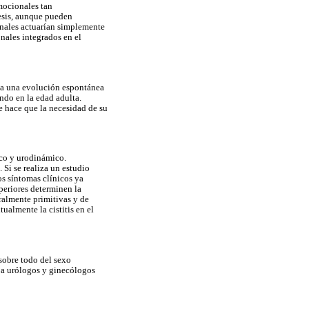
mocionales tan
resis, aunque pueden
onales actuarían simplemente
nales integrados en el
ta una evolución espontánea
ndo en la edad adulta.
 hace que la necesidad de su
ico y urodinámico.
 Si se realiza un estudio
s síntomas clínicos ya
uperiores determinen la
ralmente primitivas y de
almente la cistitis en el
sobre todo del sexo
s a urólogos y ginecólogos