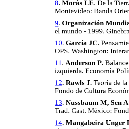
8
.
Morás LE
. De la Tier
Montevideo: Banda Orien
9
.
Organización Mundial
el mundo - 1999. Ginebra
10
.
García JC
. Pensamie
OPS. Washington: Intera
11
.
Anderson P
. Balance
izquierda. Economía Polít
12
.
Rawls J
. Teoría de l
Fondo de Cultura Económ
13
.
Nussbaum M, Sen A 
Trad. Cast. México: Fon
14
.
Mangabeira Unger 