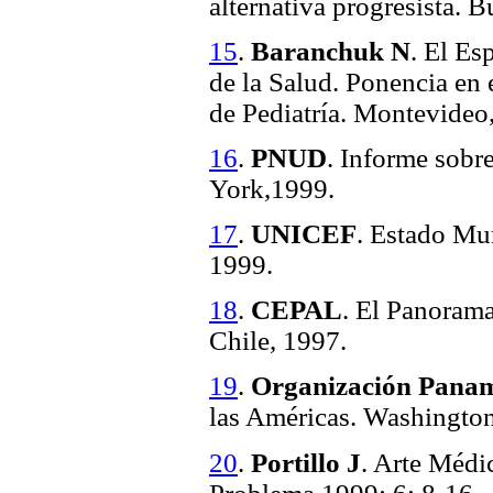
alternativa progresista. 
15
.
Baranchuk N
. El Es
de la Salud. Ponencia e
de Pediatría. Montevideo
16
.
PNUD
. Informe sob
York,1999.
17
.
UNICEF
. Estado Mu
1999.
18
.
CEPAL
. El Panorama
Chile, 1997.
19
.
Organización Paname
las Américas. Washington
20
.
Portillo J
. Arte Méd