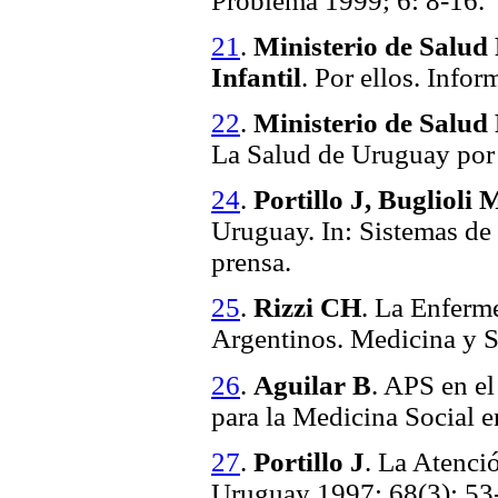
Problema 1999; 6: 8-16.
21
.
Ministerio de Salud
Infantil
. Por ellos. Info
22
.
Ministerio de Salud 
La Salud de Uruguay por 
24
.
Portillo J, Buglioli
Uruguay. In: Sistemas de
prensa.
25
.
Rizzi CH
. La Enferm
Argentinos. Medicina y S
26
.
Aguilar B
. APS en e
para la Medicina Social 
27
.
Portillo J
. La Atenció
Uruguay 1997; 68(3): 53