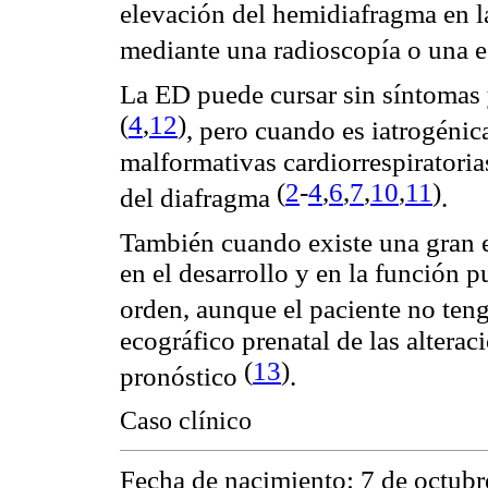
elevación del hemidiafragma en la
mediante una radioscopía o una e
La ED puede cursar sin síntomas 
(
4
,
12
)
, pero cuando es iatrogénica
malformativas cardiorrespiratorias
(
2
-
4
,
6
,
7
,
10
,
11
)
del diafragma
.
También cuando existe una gran e
en el desarrollo y en la función 
orden, aunque el paciente no ten
ecográfico prenatal de las altera
(
13
)
pronóstico
.
Caso clínico
Fecha de nacimiento: 7 de octubr