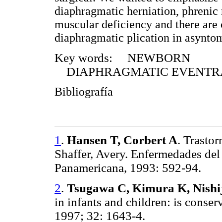
diaphragmatic herniation, phrenic 
muscular deficiency and there are c
diaphragmatic plication in asyntom
Key words: NEWBORN
DIAPHRAGMATIC EVENTR
Bibliografía
1
.
Hansen T, Corbert A
. Trastor
Shaffer, Avery. Enfermedades del 
Panamericana, 1993: 592-94.
2
.
Tsugawa C, Kimura K, Nishij
in infants and children: is conser
1997; 32: 1643-4.