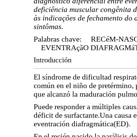
diagnóstico diferencial entre eve
deficiência muscular congênita d
às indicações de fechamento do d
sintômas.
Palabras chave: RECéM-NAS
EVENTRAçãO DIAFRAGMá
Introducción
El síndrome de dificultad respira
común en el niño de pretérmino, 
que alcanzó la maduración pulmo
Puede responder a múltiples causas
déficit de surfactante.Una causa
eventración diafragmática(ED).
En el recién nacido la parálisis 