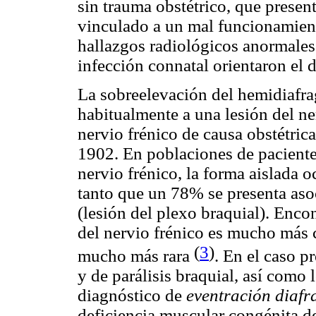
sin trauma obstétrico, que prese
vinculado a un mal funcionamien
hallazgos radiológicos anormales 
infección connatal orientaron el 
La sobreelevación del hemidiafr
habitualmente a una lesión del ne
nervio frénico de causa obstétric
1902. En poblaciones de paciente
nervio frénico, la forma aislada
tanto que un 78% se presenta aso
(lesión del plexo braquial). Encon
del nervio frénico es mucho más 
(
3
)
mucho más rara
. En el caso p
y de parálisis braquial, así como
diagnóstico de
eventración diaf
deficiencia muscular congénita d