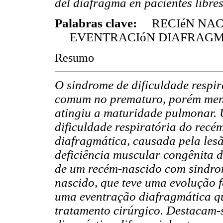
del diafragma en pacientes libre
Palabras clave:
RECIéN NA
EVENTRACIóN DIAFRAG
Resumo
O sindrome de dificuldade respi
comum no prematuro, porém meno
atingiu a maturidade pulmonar.
dificuldade respiratória do recé
diafragmática, causada pela les
deficiência muscular congênita d
de um recém-nascido com sindrom
nascido, que teve uma evolução f
uma eventração diafragmática q
tratamento cirúrgico. Destacam-