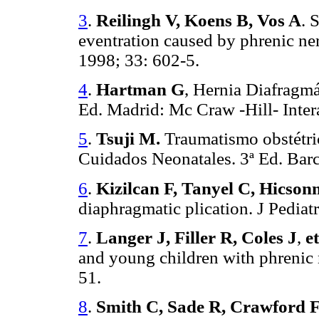
3
.
Reilingh V, Koens B, Vos A
. 
eventration caused by phrenic ner
1998; 33: 602-5.
4
.
Hartman G
, Hernia Diafragmá
Ed. Madrid: Mc Craw -Hill- Inte
5
.
Tsuji M.
Traumatismo obstétric
Cuidados Neonatales. 3ª Ed. Bar
6
.
Kizilcan F, Tanyel C, Hicso
diaphragmatic plication. J Pediat
7
.
Langer J, Filler R, Coles J
,
et
and young children with phrenic 
51.
8
.
Smith C, Sade R, Crawford 