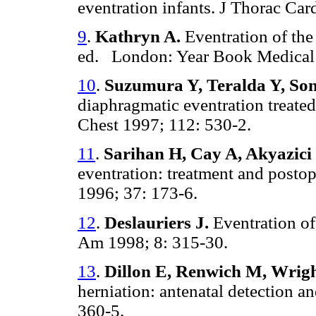
eventration infants. J Thorac Car
9
.
Kathryn A.
Eventration of the 
ed. London: Year Book Medical 
10
.
Suzumura Y, Teralda Y, So
diaphragmatic eventration treated
Chest 1997; 112: 530-2.
11
.
Sarihan H, Cay A, Akyazici
eventration: treatment and postop
1996; 37: 173-6.
12
.
Deslauriers J.
Eventration of
Am 1998; 8: 315-30.
13
.
Dillon E, Renwich M, Wrigh
herniation: antenatal detection a
360-5.