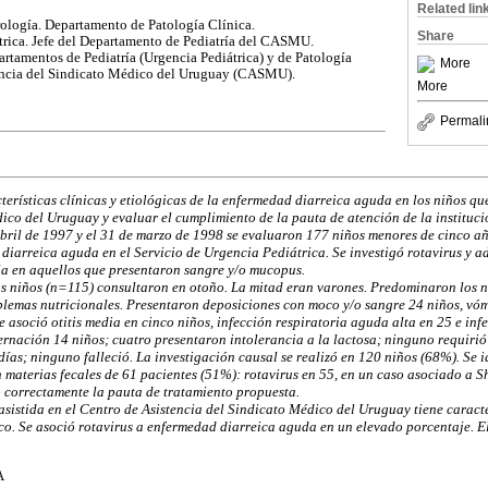
Related lin
irología. Departamento de Patología Clínica.
Share
átrica. Jefe del Departamento de Pediatría del CASMU.
artamentos de Pediatría (Urgencia Pediátrica) y de Patología
More
tencia del Sindicato Médico del Uruguay (CASMU).
More
Permali
acterísticas clínicas y etiológicas de la enfermedad diarreica aguda en los niños q
ico del Uruguay y evaluar el cumplimiento de la pauta de atención de la instituci
 abril de 1997 y el 31 de marzo de 1998 se evaluaron 177 niños menores de cinco añ
diarreica aguda en el Servicio de Urgencia Pediátrica. Se investigó rotavirus y a
lla en aquellos que presentaron sangre y/o mucopus.
os niños (n=115) consultaron en otoño. La mitad eran varones. Predominaron los n
blemas nutricionales. Presentaron deposiciones con moco y/o sangre 24 niños, vómi
e asoció otitis media en cinco niños, infección respiratoria aguda alta en 25 e in
ernación 14 niños; cuatro presentaron intolerancia a la lactosa; ninguno requirió 
días; ninguno falleció. La investigación causal se realizó en 120 niños (68%). Se i
materias fecales de 61 pacientes (51%): rotavirus en 55, en un caso asociado a Sh
ó correctamente la pauta de tratamiento propuesta.
asistida en el Centro de Asistencia del Sindicato Médico del Uruguay tiene caracter
lico. Se asoció rotavirus a enfermedad diarreica aguda en un elevado porcentaje. 
A