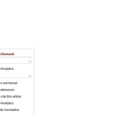
on Demand
 Analytics
 in xml format
 references
cite this article
 Analytics
ic translation