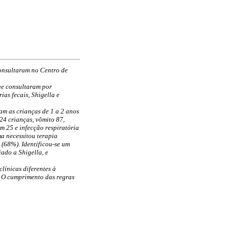
consultaram no Centro de
que consultaram por
as fecais, Shigella e
m as crianças de 1 a 2 anos
24 crianças, vômito 87,
em 25 e infecção respiratória
a necessitou terapia
 (68%). Identificou-se um
ado a Shigella, e
línicas diferentes à
. O cumprimento das regras