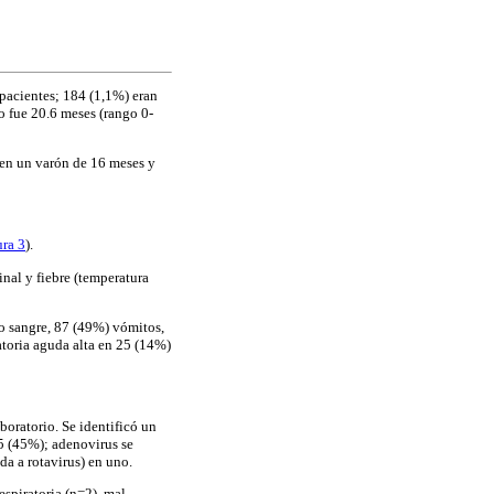
 pacientes; 184 (1,1%) eran
o fue 20.6 meses (rango 0-
 en un varón de 16 meses y
ura 3
).
nal y fiebre (temperatura
/o sangre, 87 (49%) vómitos,
atoria aguda alta en 25 (14%)
boratorio. Se identificó un
55 (45%); adenovirus se
da a rotavirus) en uno.
espiratoria (n=2), mal