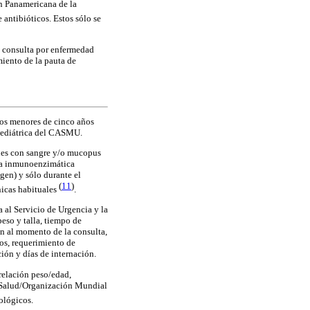
ón Panamericana de la
 antibióticos. Estos sólo se
e consulta por enfermedad
miento de la pauta de
ños menores de cinco años
 Pediátrica del CASMU.
ones con sangre y/o mucopus
nica inmunoenzimática
gen) y sólo durante el
(
11
)
nicas habituales
.
a al Servicio de Urgencia y la
peso y talla, tiempo de
ón al momento de la consulta,
dos, requerimiento de
ción y días de internación.
 relación peso/edad,
a Salud/Organización Mundial
ológicos.