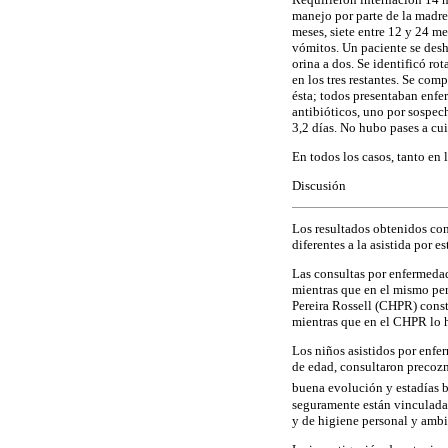
manejo por parte de la madre
meses, siete entre 12 y 24 me
vómitos. Un paciente se deshi
orina a dos. Se identificó ro
en los tres restantes. Se com
ésta; todos presentaban enfe
antibióticos, uno por sospec
3,2 días. No hubo pases a cui
En todos los casos, tanto en
Discusión
Los resultados obtenidos con
diferentes a la asistida por e
Las consultas por enfermedad
mientras que en el mismo pe
Pereira Rossell (CHPR) cons
mientras que en el CHPR lo h
Los niños asistidos por enfe
de edad, consultaron precozm
buena evolución y estadías br
seguramente están vinculada
y de higiene personal y ambi