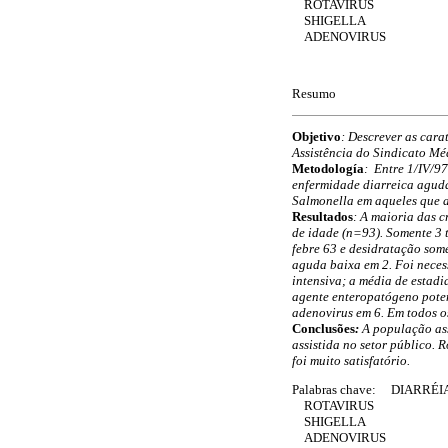
ROTAVIRUS
SHIGELLA
ADENOVIRUS
Resumo
Objetivo
: Descrever as cara
Assistência do Sindicato Mé
Metodología
: Entre 1/IV/9
enfermidade diarreica aguda 
Salmonella em aqueles que 
Resultados
: A maioria das 
de idade (n=93). Somente 3 
febre 63 e desidratação some
aguda baixa em 2. Foi neces
intensiva; a média de estadi
agente enteropatógeno poten
adenovirus em 6. Em todos o
Conclusões
:
A população ass
assistida no setor público.
foi muito satisfatório.
Palabras chave: DIARRÉI
ROTAVIRUS
SHIGELLA
ADENOVIRUS