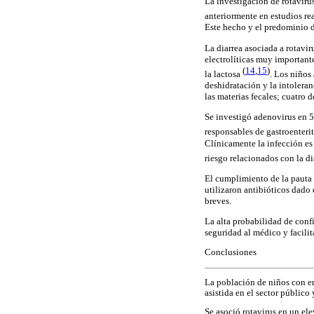
La investigación de rotaviru
anteriormente en estudios r
Este hecho y el predominio d
La diarrea asociada a rotavi
electrolíticas muy important
(
14
,
15
)
la lactosa
. Los niños
deshidratación y la intoleran
las materias fecales; cuatro d
Se investigó adenovirus en 5
responsables de gastroenterit
Clínicamente la infección es 
riesgo relacionados con la d
El cumplimiento de la pauta 
utilizaron antibióticos dado
breves.
La alta probabilidad de confi
seguridad al médico y facilit
Conclusiones
La población de niños con en
asistida en el sector público
Se asoció rotavirus en un el