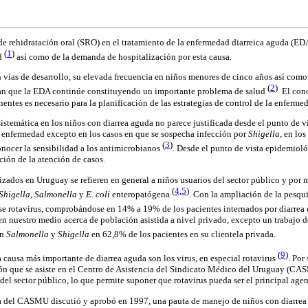
 de rehidratación oral (SRO) en el tratamiento de la enfermedad diarreica aguda (ED
(
1
)
d
así como de la demanda de hospitalización por esta causa.
n vías de desarrollo, su elevada frecuencia en niños menores de cinco años así como
(
2
)
nan que la EDA continúe constituyendo un importante problema de salud
. El con
nentes es necesario para la planificación de las estrategias de control de la enferme
istemática en los niños con diarrea aguda no parece justificada desde el punto de vi
a enfermedad excepto en los casos en que se sospecha infección por
Shigella
, en lo
(
3
)
onocer la sensibilidad a los antimicrobianos
. Desde el punto de vista epidemioló
ción de la atención de casos.
lizados en Uruguay se refieren en general a niños usuarios del sector público y por
(
4
,
5
)
Shigella
,
Salmonella
y
E. coli
enteropatógena
. Con la ampliación de la pesqui
se rotavirus, comprobándose en 14% a 19% de los pacientes internados por diarrea
en nuestro medio acerca de población asistida a nivel privado, excepto un trabajo
on
Salmonella
y
Shigella
en 62,8% de los pacientes en su clientela privada.
(
9
)
a causa más importante de diarrea aguda son los virus, en especial rotavirus
. Por
n que se asiste en el Centro de Asistencia del Sindicato Médico del Uruguay (CAS
 del sector público, lo que permite suponer que rotavirus pueda ser el principal agen
a del CASMU discutió y aprobó en 1997, una pauta de manejo de niños con diarrea 