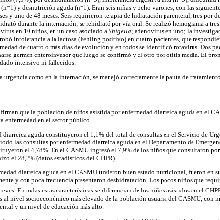
 (n=1) y desnutrición aguda (n=1). Eran seis niñas y ocho varones, con las siguient
ses y uno de 48 meses. Seis requirieron terapia de hidratación parenteral, tres por d
drató durante la internación; se rehidrató por vía oral. Se realizó hemograma a tres 
tavirus en 10 niños, en un caso asociado a
Shigella
; adenovirus en uno; la investiga
probó intolerancia a la lactosa (Fehling positivo) en cuatro pacientes, que respondie
rmedad de cuatro o más días de evolución y en todos se identificó rotavirus. Dos pa
harse germen enteroinvasor que luego se confirmó y el otro por otitis media. El pro
dado intensivo ni fallecidos.
 la urgencia como en la internación, se manejó correctamente la pauta de tratamient
firman que la población de niños asistida por enfermedad diarreica aguda en el CA
sta enfermedad en el sector público.
 diarreica aguda constituyeron el 1,1% del total de consultas en el Servicio de U
ríodo las consultas por enfermedad diarreica aguda en el Departamento de Emergenc
tituyeron el 4,78%. En el CASMU ingresó el 7,9% de los niños que consultaron por
izo el 28,2% (datos estadísticos del CHPR).
rmedad diarreica aguda en el CASMU tuvieron buen estado nutricional, fueron en s
ente y con poca frecuencia presentaron deshidratación. Los pocos niños que requir
eves. En todas estas características se diferencian de los niños asistidos en el CH
s al nivel socioeconómico más elevado de la población usuaria del CASMU, con me
ental y un nivel de educación más alto.