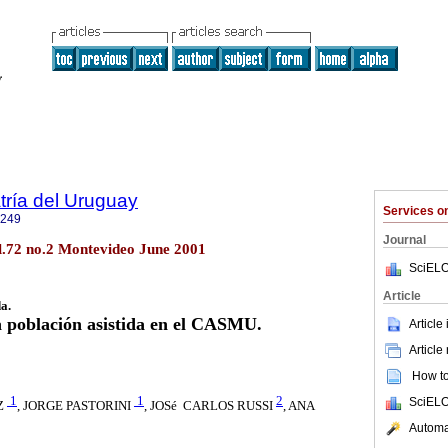
tría del Uruguay
Services 
1249
Journal
ol.72 no.2 Montevideo June 2001
SciELO
Article
a.
la población asistida en el CASMU.
Article
Article
How to 
1
1
2
SciELO
Z
, JORGE PASTORINI
, JOSé CARLOS RUSSI
, ANA
Automat