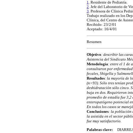
1
. Residente de Pediatría.
2
. Jefe del Laboratorio de V
3
. Profesora de Clínica Pedi
Trabajo realizado en los Dep
Clínica, del Centro de Asis
Recibido: 23/2/01
Aceptado: 16/4/01
Resumen
Objetivo
: describir las car
Asistencia del Sindicato Méd
Metodología
: entre el 1 de
consultaron por enfermedad 
fecales, Shigella y Salmone
Resultados
: la mayoría de l
(n=93). Sólo tres tenían pro
deshidratación sólo cinco. S
baja en dos. Requirieron int
promedio de estadía fue 3,2 
enteropatógeno potencial en 
En todos los casos se manej
Conclusiones
: la población 
la asistida en el sector púb
fue muy satisfactorio.
Palabras clave:
DIARRE