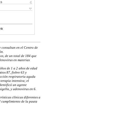
ks
nk
ue consultan en el Centro de
ón.
os, de un total de 184 que
denovirus en materias
iños de 1 a 2 años de edad
tos 87, fiebre 63 y
fección respiratoria aguda
terapia intensiva; el
dentificó un agente
igella, y adenovirus en 6.
ísticas clínicas diferentes a
El cumplimiento de la pauta