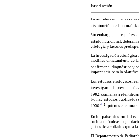
Introducción
La introducción de las sales
disminución de la mortalida
Sin embargo, en los países e
estado nutricional, determi
etiología y factores predispo
La investigación etiológica s
modifica el tratamiento de l
confirmar el diagnóstico y c
importancia para la planifica
Los estudios etiológicos rea
investigaron la presencia de
1982, comienza a identificar
No hay estudios publicados 
(
8
)
1950
, quienes encontrar
En los países desarrollados l
socioeconómicas, la població
países desarrollados que a la
El Departamento de Pediatrí