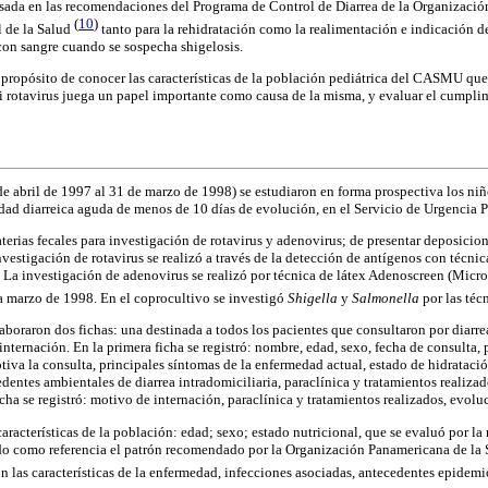
asada en las recomendaciones del Programa de Control de Diarrea de la Organizaci
(
10
)
 de la Salud
tanto para la rehidratación como la realimentación e indicación de
con sangre cuando se sospecha shigelosis.
el propósito de conocer las características de la población pediátrica del CASMU qu
i rotavirus juega un papel importante como causa de la misma, y evaluar el cumpli
de abril de 1997 al 31 de marzo de 1998) se estudiaron en forma prospectiva los ni
dad diarreica aguda de menos de 10 días de evolución, en el Servicio de Urgencia
erias fecales para investigación de rotavirus y adenovirus; de presentar deposici
investigación de rotavirus se realizó a través de la detección de antígenos con téc
 La investigación de adenovirus se realizó por técnica de látex Adenoscreen (Micro
 marzo de 1998. En el coprocultivo se investigó
Shigella
y
Salmonella
por las téc
elaboraron dos fichas: una destinada a todos los pacientes que consultaron por diarre
 internación. En la primera ficha se registró: nombre, edad, sexo, fecha de consulta, 
iva la consulta, principales síntomas de la enfermedad actual, estado de hidrataci
dentes ambientales de diarrea intradomiciliaria, paraclínica y tratamientos realiza
cha se registró: motivo de internación, paraclínica y tratamientos realizados, evolu
características de la población: edad; sexo; estado nutricional, que se evaluó por la
ando como referencia el patrón recomendado por la Organización Panamericana de l
on las características de la enfermedad, infecciones asociadas, antecedentes epidemi