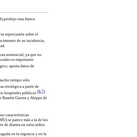
A) produjo una franca
 su repercusión sobre el
ocimiento de su incidencia,
dad.
sta asistencial, ya que no
s cuales es importante
gico, aporta datos de
 mucho tiempo sólo
sa etiológica a partir de
(
6
,
7
)
 en hospitales públicos
.
 de Ramón Guerra y Aleppo de
 sus características
MU) se parece más a la de los
te de diarrea en estos niños.
aguda en la urgencia y en la