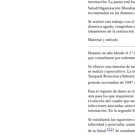
internación. La pauta está b
Salud/Organización Mundial
recomiendan en las diarreas 
Se realizó este trabajo con 
diarreica aguda, comprobar s
tratamiento de la institución.
Material y método
Durante un año (desde el 1° 
que consultaron por enferme
Se obtuvo una muestra de mat
se realizó coprocultivo. La 
Testpack Rotavirus (Abbott).
período noviembre de 1997 a
Para el registro de datos se 
otra para los que requirieron
evolución del cuadro que mot
infecciones asociadas, antece
internación. En la segunda fi
Se estudiaron las siguientes 
talla/edad y peso/talla, us
(
12
)
de la Salud
. Se estudiar