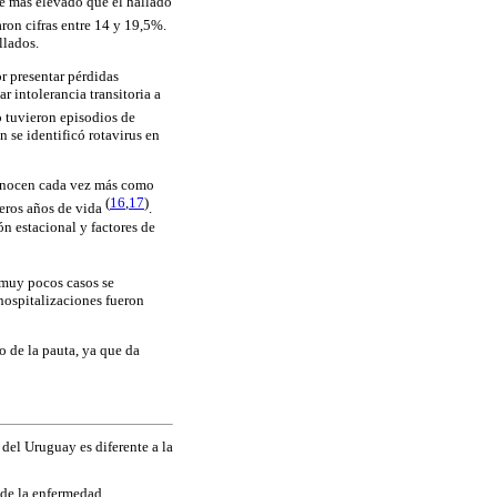
te más elevado que el hallado
ron cifras entre 14 y 19,5%.
llados.
r presentar pérdidas
 intolerancia transitoria a
o tuvieron episodios de
n se identificó rotavirus en
econocen cada vez más como
(
16
,
17
)
meros años de vida
.
ón estacional y factores de
 muy pocos casos se
 hospitalizaciones fueron
o de la pauta, ya que da
del Uruguay es diferente a la
 de la enfermedad.