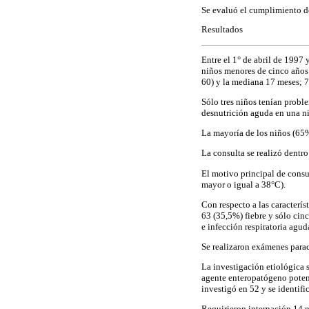
Se evaluó el cumplimiento d
Resultados
Entre el 1° de abril de 1997
niños menores de cinco años 
60) y la mediana 17 meses; 
Sólo tres niños tenían probl
desnutrición aguda en una ni
La mayoría de los niños (65%
La consulta se realizó dentro
El motivo principal de consu
mayor o igual a 38°C).
Con respecto a las caracterí
63 (35,5%) fiebre y sólo cin
e infección respiratoria agud
Se realizaron exámenes paracl
La investigación etiológica s
agente enteropatógeno potenc
investigó en 52 y se identif
Requirieron internación 14 ni