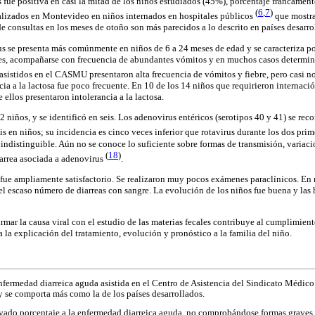
s fue positiva en casi la mitad de los niños estudiados (45%), porcentaje francamen
(
6
,
7
)
ealizados en Montevideo en niños internados en hospitales públicos
que mostra
e consultas en los meses de otoño son más parecidos a lo descrito en países desarro
rus se presenta más comúnmente en niños de 6 a 24 meses de edad y se caracteriza po
es, acompañarse con frecuencia de abundantes vómitos y en muchos casos determinar
 asistidos en el CASMU presentaron alta frecuencia de vómitos y fiebre, pero casi n
cia a la lactosa fue poco frecuente. En 10 de los 14 niños que requirieron internació
e ellos presentaron intolerancia a la lactosa.
2 niños, y se identificó en seis. Los adenovirus entéricos (serotipos 40 y 41) se r
is en niños; su incidencia es cinco veces inferior que rotavirus durante los dos pri
indistinguible. Aún no se conoce lo suficiente sobre formas de transmisión, variaci
(
18
)
iarrea asociada a adenovirus
.
fue ampliamente satisfactorio. Se realizaron muy pocos exámenes paraclínicos. En
 el escaso número de diarreas con sangre. La evolución de los niños fue buena y las
rmar la causa viral con el estudio de las materias fecales contribuye al cumplimient
a la explicación del tratamiento, evolución y pronóstico a la familia del niño.
fermedad diarreica aguda asistida en el Centro de Asistencia del Sindicato Médico 
 y se comporta más como la de los países desarrollados.
evado porcentaje a la enfermedad diarreica aguda, no comprobándose formas graves