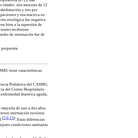
es edades: seis menores de 12
eshidratación y tres por
pacientes y tira reactiva en
ción etiológica fue negativa
ron bien a la supresión de
cientes recibieron
medio de internación fue de
o propuesta.
SMU tiene características
rgencia Pediátrica del CASMU,
ia del Centro Hospitalario
 enfermedad diarreica aguda,
u mayoría de uno a dos años
ieron internación tuvieron
(
5
,
6
,
13
)
PR
. Estas diferencias
jores condiciones sanitarias