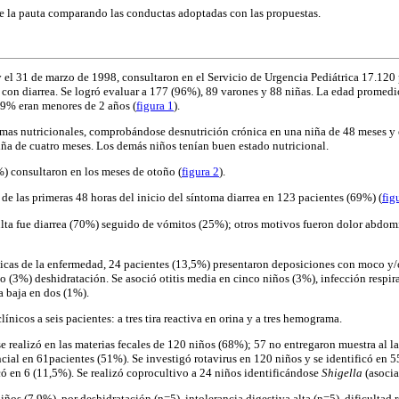
e la pauta comparando las conductas adoptadas con las propuestas.
 y el 31 de marzo de 1998, consultaron en el Servicio de Urgencia Pediátrica 17.120
con diarrea. Se logró evaluar a 177 (96%), 89 varones y 88 niñas. La edad promedi
79% eran menores de 2 años (
figura 1
).
emas nutricionales, comprobándose desnutrición crónica en una niña de 48 meses y
ña de cuatro meses. Los demás niños tenían buen estado nutricional.
) consultaron en los meses de otoño (
figura 2
).
 de las primeras 48 horas del inicio del síntoma diarrea en 123 pacientes (69%) (
fig
lta fue diarrea (70%) seguido de vómitos (25%); otros motivos fueron dolor abdomi
sticas de la enfermedad, 24 pacientes (13,5%) presentaron deposiciones con moco y
co (3%) deshidratación. Se asoció otitis media en cinco niños (3%), infección respir
a baja en dos (1%).
ínicos a seis pacientes: a tres tira reactiva en orina y a tres hemograma.
e realizó en las materias fecales de 120 niños (68%); 57 no entregaron muestra al la
ial en 61pacientes (51%). Se investigó rotavirus en 120 niños y se identificó en 
icó en 6 (11,5%). Se realizó coprocultivo a 24 niños identificándose
Shigella
(asocia
ños (7,9%), por deshidratación (n=5), intolerancia digestiva alta (n=5), dificultad r