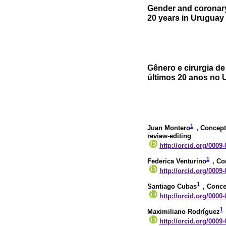
Gender and coronary 
20 years in Uruguay
Gênero e cirurgia d
últimos 20 anos no 
1
Juan Montero
, Concept
review-editing
http://orcid.org/0009
1
Federica Venturino
, Co
http://orcid.org/0009
1
Santiago Cubas
, Conce
http://orcid.org/0000
1
Maximiliano Rodríguez
http://orcid.org/0009