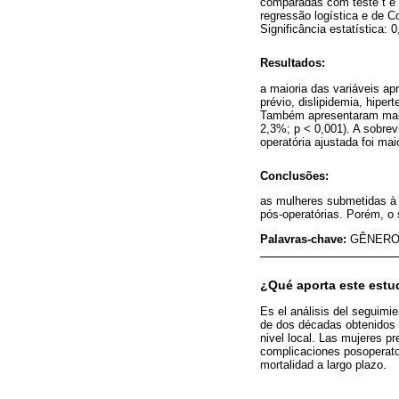
comparadas com teste t e 
regressão logística e de C
Significância estatística: 0
Resultados:
a maioria das variáveis ap
prévio, dislipidemia, hipe
Também apresentaram maior
2,3%; p < 0,001). A sobrev
operatória ajustada foi ma
Conclusões:
as mulheres submetidas à
pós-operatórias. Porém, o 
Palavras-chave:
GÊNERO
¿Qué aporta este estu
Es el análisis del seguim
de dos décadas obtenidos e
nivel local. Las mujeres 
complicaciones posoperato
mortalidad a largo plazo.