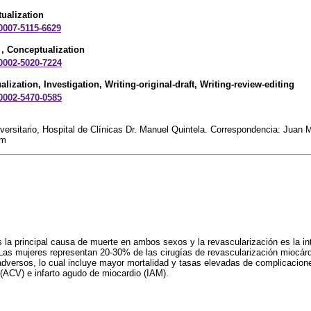
ualization
-0007-5115-6629
, Conceptualization
-0002-5020-7224
alization, Investigation, Writing-original-draft, Writing-review-editing
-0002-5470-0585
versitario, Hospital de Clínicas Dr. Manuel Quintela. Correspondencia: Juan M
om
s la principal causa de muerte en ambos sexos y la revascularización es la i
 Las mujeres representan 20-30% de las cirugías de revascularización miocár
adversos, lo cual incluye mayor mortalidad y tasas elevadas de complicacio
(ACV) e infarto agudo de miocardio (IAM).