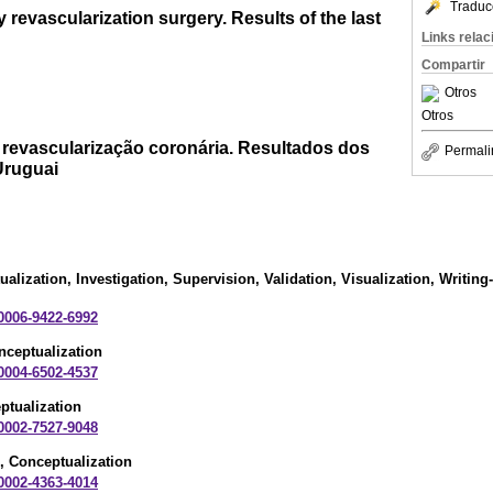
Traduc
revascularization surgery. Results of the last
Links rela
Compartir
Otros
Otros
e revascularização coronária. Resultados dos
Permali
Uruguai
ualization, Investigation, Supervision, Validation, Visualization, Writing-o
-0006-9422-6992
nceptualization
-0004-6502-4537
ptualization
-0002-7527-9048
, Conceptualization
-0002-4363-4014