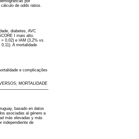
 demográficas por
cálculo de odds ratios.
idade, diabetes, AVC
oSCORE I mais alto.
 = 0,02) e IAM (3,2% vs.
 0,11). A mortalidade
ortalidade e complicações
DVERSOS; MORTALIDADE
Uruguay, basado en datos
dos asociadas al género a
idad más elevadas y más
r independiente de