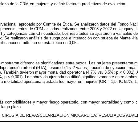
plazo de la CRM en mujeres y definir factores predictivos de evolución.
ervacional, aprobado por Comité de Ética. Se analizaron datos del Fondo Nac
 procedimientos de CRM aisladas realizadas entre 2003 y 2022 en Uruguay. La
t y categóricas con Chi cuadrado. Los resultados se ajustaron a variables 
ox. Se realizaron análisis de subgrupos e interacción con prueba de Mantel-H
gnificancia estadística se estableció en 0,05.
s mostraron diferencias significativas entre sexos. Las mujeres presentaron 
hipertensión arterial (HTA), lesión de 1 y 2 vasos, fracción de eyección, más
También tuvieron mayor mortalidad operatoria (4,7% vs. 3,5%; p < 0,001),
; p < 0,001). La sobrevida ajustada no difirió significativamente entre ambo
 la mortalidad operatoria ajustada fue mayor en mujeres (OR = 1,5; IC 95%: 1,
ás comorbilidades y mayor riesgo operatorio, con mayor mortalidad y complic
 largo plazo.
 CIRUGÍA DE REVASCULARIZACIÓN MIOCÁRDICA; RESULTADOS ADVE