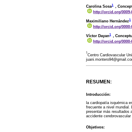
1
Carolina Sosa
, Concept
http://orcid.org/0009
1
Maximiliano Hernández
http://orcid.org/0000
1
Víctor Dayan
, Conceptu
http://orcid.org/0000
1
Centro Cardiovascular Uni
juani.montero94@gmail.c
RESUMEN:
Introducción:
la cardiopatía isquémica e
frecuente a nivel mundial.
presentar más resultados 
accidente cerebrovascular 
Objetivos: