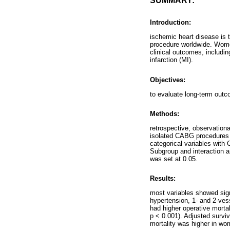
SUMMARY:
Introduction:
ischemic heart disease is 
procedure worldwide. Wome
clinical outcomes, includi
infarction (MI).
Objectives:
to evaluate long-term outc
Methods:
retrospective, observation
isolated CABG procedures 
categorical variables with
Subgroup and interaction a
was set at 0.05.
Results:
most variables showed sign
hypertension, 1- and 2-ves
had higher operative morta
p < 0.001). Adjusted survi
mortality was higher in wo