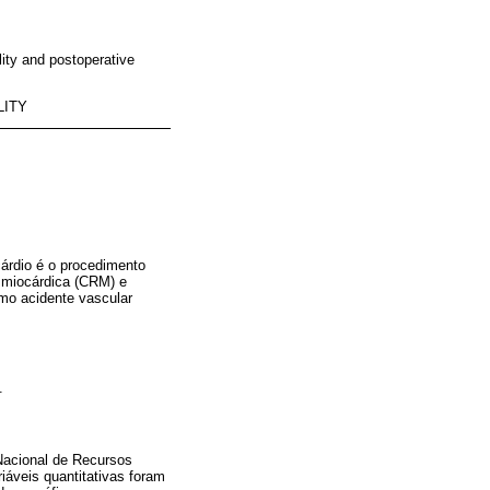
ity and postoperative
LITY
cárdio é o procedimento
 miocárdica (CRM) e
mo acidente vascular
.
Nacional de Recursos
áveis quantitativas foram