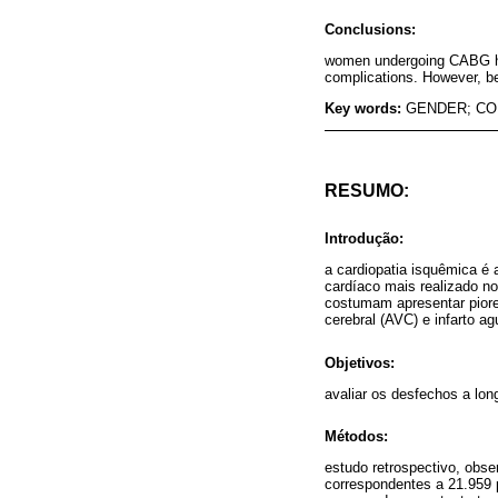
Conclusions:
women undergoing CABG had 
complications. However, be
Key words:
GENDER; CO
RESUMO:
Introdução:
a cardiopatia isquêmica é
cardíaco mais realizado n
costumam apresentar piore
cerebral (AVC) e infarto a
Objetivos:
avaliar os desfechos a lon
Métodos:
estudo retrospectivo, obs
correspondentes a 21.959 