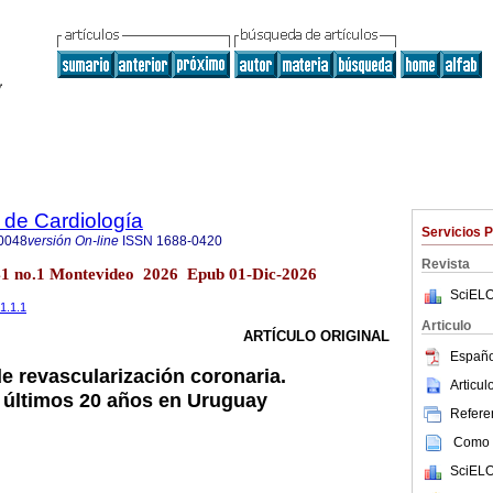
 de Cardiología
Servicios 
0048
versión On-line
ISSN
1688-0420
Revista
.41 no.1 Montevideo 2026 Epub 01-Dic-2026
SciELO
41.1.1
Articulo
ARTÍCULO ORIGINAL
Españo
e revascularización coronaria.
Articu
 últimos 20 años en Uruguay
Referen
Como c
SciELO