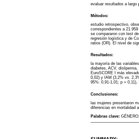
evaluar resultados a largo 
Métodos:
estudio retrospectivo, obs
correspondientes a 21.959
se compararon con test de 
regresión logística y de C
ratios (OR). El nivel de si
Resultados:
la mayoría de las variable
diabetes, ACV, dislipemia, 
EuroSCORE I más elevado. 
0,02) y IAM (3,2% vs. 2,3%
95%: 0,91-1,01; p = 0,11),
Conclusiones:
las mujeres presentaron m
diferencias en mortalidad a
Palabras clave:
GÉNERO;