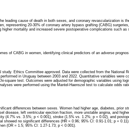
the leading cause of death in both sexes, and coronary revascularization is
n, representing 20-30% of coronary artery bypass grafting (CABG) surgeries,
ng higher mortality and increased severe postoperative complications such as
omes of CABG in women, identifying clinical predictors of an adverse prognos
al study. Ethics Committee approved. Data were collected from the National
performed in Uruguay between 2003 and 2022. Quantitative variables were co
 Chi-square test. Outcomes were adjusted for demographic variables using logi
nalyses were performed using the Mantel-Haenszel test to calculate odds ratios
ificant differences between sexes. Women had higher age, diabetes, prior str
sel disease, left ventricular ejection fraction, more unstable angina, and hi
lity (4.7% vs. 3.5%; p < 0.001), stroke (1.5% vs. 1.2%; p = 0.02), and posto
val showed no significant differences (HR = 0.96; 95% CI: 0.91-1.01; p = 0.11)
men (OR = 1.5; 95% CI: 1.27-1.73; p < 0.001).