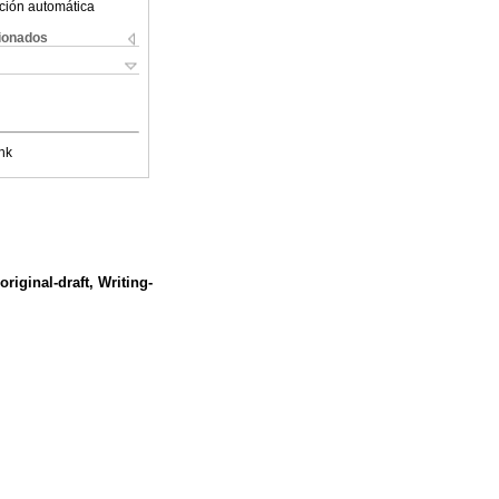
ción automática
cionados
nk
riginal-draft, Writing-