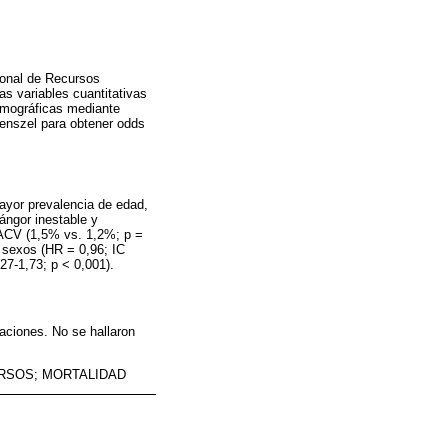
ional de Recursos
s variables cuantitativas
demográficas mediante
aenszel para obtener odds
mayor prevalencia de edad,
 ángor inestable y
 ACV (1,5% vs. 1,2%; p =
s sexos (HR = 0,96; IC
27-1,73; p < 0,001).
aciones. No se hallaron
RSOS; MORTALIDAD