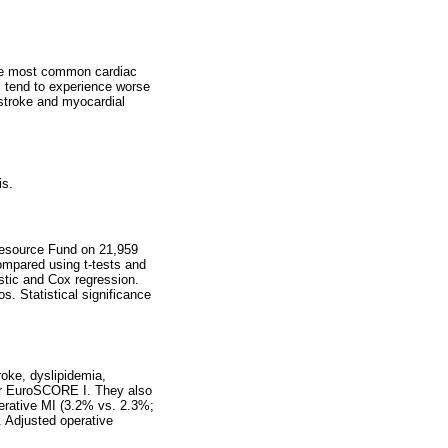
 the most common cardiac
 tend to experience worse
 stroke and myocardial
is.
 Resource Fund on 21,959
mpared using t-tests and
stic and Cox regression.
. Statistical significance
oke, dyslipidemia,
gher EuroSCORE I. They also
perative MI (3.2% vs. 2.3%;
. Adjusted operative