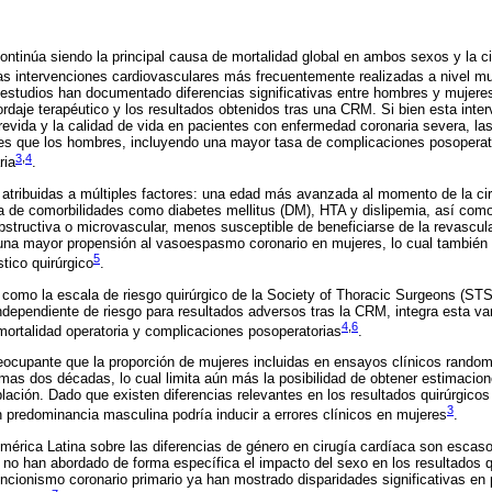
ontinúa siendo la principal causa de mortalidad global en ambos sexos y la ci
as intervenciones cardiovasculares más frecuentemente realizadas a nivel mu
estudios han documentado diferencias significativas entre hombres y mujeres
ordaje terapéutico y los resultados obtenidos tras una CRM. Si bien esta inter
evida y la calidad de vida en pacientes con enfermedad coronaria severa, la
es que los hombres, incluyendo una mayor tasa de complicaciones posopera
3
,
4
ria
.
 atribuidas a múltiples factores: una edad más avanzada al momento de la ci
ia de comorbilidades como diabetes mellitus (DM), HTA y dislipemia, así com
structiva o microvascular, menos susceptible de beneficiarse de la revascul
una mayor propensión al vasoespasmo coronario en mujeres, lo cual también p
5
tico quirúrgico
.
como la escala de riesgo quirúrgico de la Society of Thoracic Surgeons (ST
dependiente de riesgo para resultados adversos tras la CRM, integra esta var
4
,
6
ortalidad operatoria y complicaciones posoperatorias
.
eocupante que la proporción de mujeres incluidas en ensayos clínicos random
imas dos décadas, lo cual limita aún más la posibilidad de obtener estimacione
blación. Dado que existen diferencias relevantes en los resultados quirúrgicos
3
 predominancia masculina podría inducir a errores clínicos en mujeres
.
mérica Latina sobre las diferencias de género en cirugía cardíaca son escas
no han abordado de forma específica el impacto del sexo en los resultados q
encionismo coronario primario ya han mostrado disparidades significativas en 