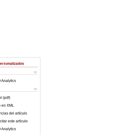
Personalizados
 Analytics
l (pdf)
lo en XML
cias del artículo
itar este artículo
 Analytics