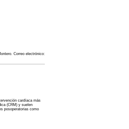
ontero. Correo electrónico:
ntervención cardíaca más
dica (CRM) y suelen
nes posoperatorias como