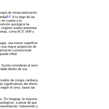
rugía de revascularización
1
,
2
ndial
. A lo largo de las
 en cuanto a la
vención quirúrgica ha
s mujeres suelen presentar
torias, como ACV, IAM y
rugía, una menor superficie
o una mayor proporción de
arización convencional.
uede influir
S Score) consideran al sexo
iable dentro de sus
izados de cirugía cardíaca
s significativas del efecto
 según el sexo, basar las
os. En Uruguay, la mayoría
uirúrgicos, a pesar de que
presentación, tratamiento y