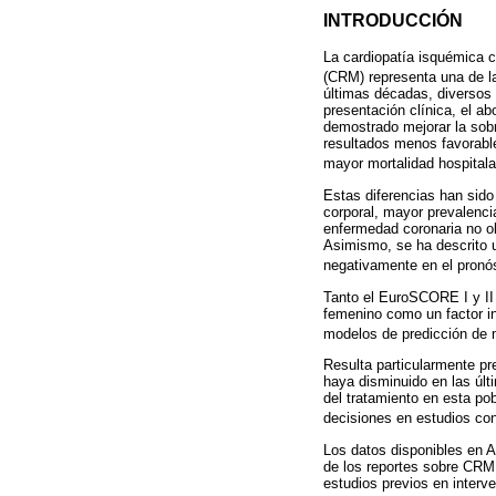
INTRODUCCIÓN
La cardiopatía isquémica c
(CRM) representa una de l
últimas décadas, diversos 
presentación clínica, el ab
demostrado mejorar la sobr
resultados menos favorabl
mayor mortalidad hospitala
Estas diferencias han sido
corporal, mayor prevalenc
enfermedad coronaria no ob
Asimismo, se ha descrito 
negativamente en el pronós
Tanto el EuroSCORE I y II 
femenino como un factor in
modelos de predicción de m
Resulta particularmente pr
haya disminuido en las últ
del tratamiento en esta po
decisiones en estudios con
Los datos disponibles en A
de los reportes sobre CRM 
estudios previos en interv