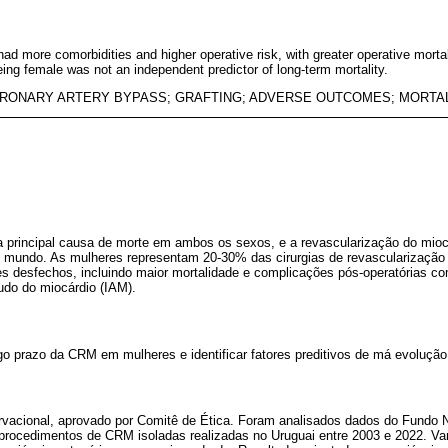
more comorbidities and higher operative risk, with greater operative mortal
ing female was not an independent predictor of long-term mortality.
RONARY ARTERY BYPASS; GRAFTING; ADVERSE OUTCOMES; MORTA
 a principal causa de morte em ambos os sexos, e a revascularização do mio
o mundo. As mulheres representam 20-30% das cirurgias de revascularização
s desfechos, incluindo maior mortalidade e complicações pós-operatórias co
gudo do miocárdio (IAM).
go prazo da CRM em mulheres e identificar fatores preditivos de má evolução
ervacional, aprovado por Comitê de Ética. Foram analisados dados do Fundo 
procedimentos de CRM isoladas realizadas no Uruguai entre 2003 e 2022. Vari