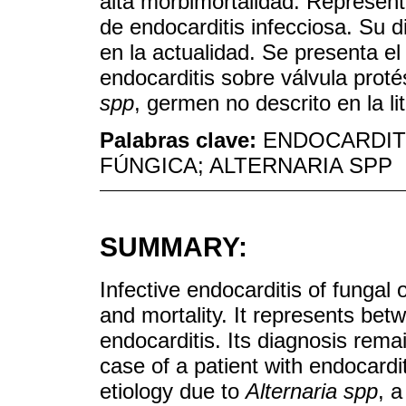
alta morbimortalidad. Represent
de endocarditis infecciosa. Su 
en la actualidad. Se presenta e
endocarditis sobre válvula proté
spp
, germen no descrito en la li
Palabras clave:
ENDOCARDITI
FÚNGICA; ALTERNARIA SPP
SUMMARY:
Infective endocarditis of fungal 
and mortality. It represents bet
endocarditis. Its diagnosis rem
case of a patient with endocardit
etiology due to
Alternaria spp
, a