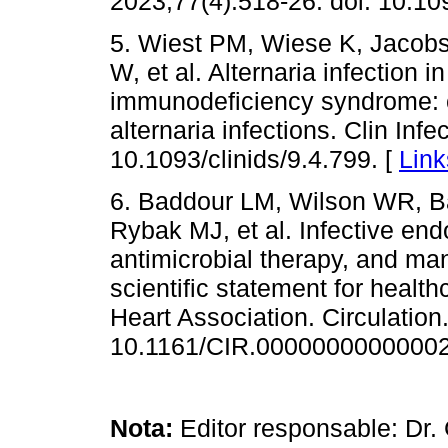
2023;77(4):518-26. doi: 10.10
5. Wiest PM, Wiese K, Jacobs
W, et al. Alternaria infection i
immunodeficiency syndrome: c
alternaria infections. Clin Inf
10.1093/clinids/9.4.799. [
Link
6. Baddour LM, Wilson WR, Ba
Rybak MJ, et al. Infective endo
antimicrobial therapy, and ma
scientific statement for healt
Heart Association. Circulation
10.1161/CIR.00000000000002
Nota:
Editor responsable: Dr.