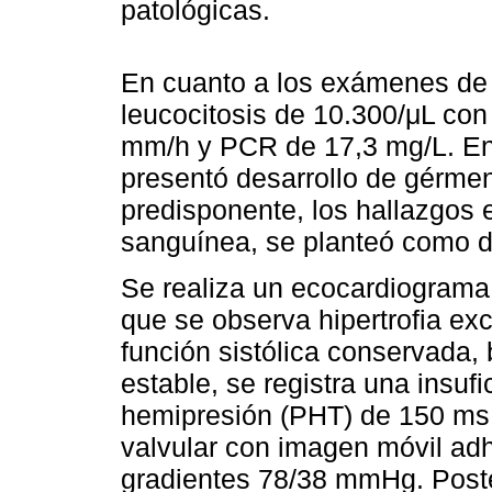
patológicas.
En cuanto a los exámenes de 
leucocitosis de 10.300/μL con
mm/h y PCR de 17,3 mg/L. En 
presentó desarrollo de gérme
predisponente, los hallazgos e
sanguínea, se planteó como di
Se realiza un ecocardiograma 
que se observa hipertrofia exc
función sistólica conservada, 
estable, se registra una insuf
hemipresión (PHT) de 150 ms
valvular con imagen móvil adh
gradientes 78/38 mmHg. Poste