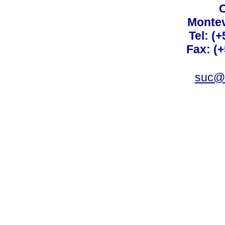
C
Montev
Tel: (
Fax: (
suc@a