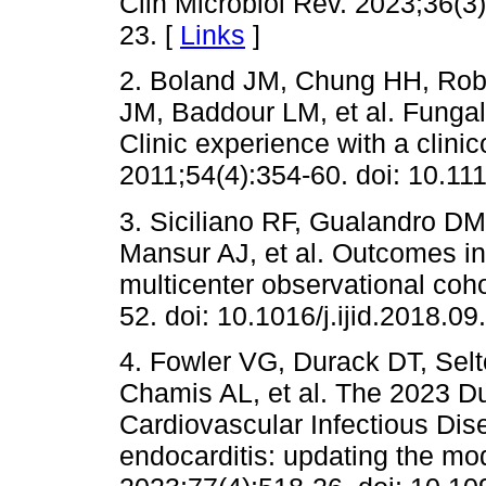
Clin Microbiol Rev. 2023;36(3
23. [
Links
]
2. Boland JM, Chung HH, Rob
JM, Baddour LM, et al. Fungal
Clinic experience with a clini
2011;54(4):354-60. doi: 10.11
3. Siciliano RF, Gualandro DM
Mansur AJ, et al. Outcomes in 
multicenter observational cohor
52. doi: 10.1016/j.ijid.2018.09
4. Fowler VG, Durack DT, Sel
Chamis AL, et al. The 2023 Du
Cardiovascular Infectious Disea
endocarditis: updating the modi