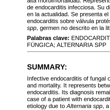
alta morbimortalidad. Represent
de endocarditis infecciosa. Su 
en la actualidad. Se presenta e
endocarditis sobre válvula proté
spp
, germen no descrito en la li
Palabras clave:
ENDOCARDITI
FÚNGICA; ALTERNARIA SPP
SUMMARY:
Infective endocarditis of fungal 
and mortality. It represents bet
endocarditis. Its diagnosis rem
case of a patient with endocardit
etiology due to
Alternaria spp
, a