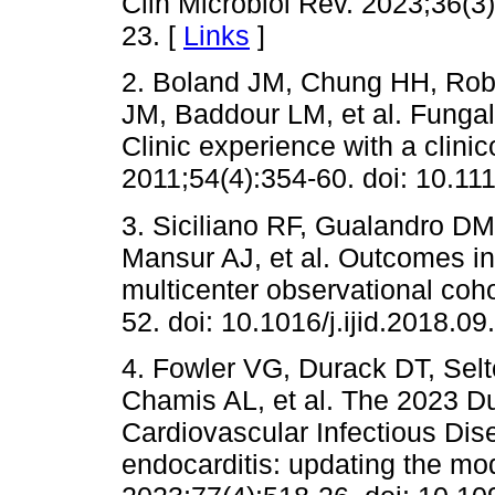
Clin Microbiol Rev. 2023;36(3
23. [
Links
]
2. Boland JM, Chung HH, Rob
JM, Baddour LM, et al. Fungal
Clinic experience with a clini
2011;54(4):354-60. doi: 10.11
3. Siciliano RF, Gualandro DM
Mansur AJ, et al. Outcomes in 
multicenter observational cohor
52. doi: 10.1016/j.ijid.2018.09
4. Fowler VG, Durack DT, Sel
Chamis AL, et al. The 2023 Du
Cardiovascular Infectious Disea
endocarditis: updating the modi