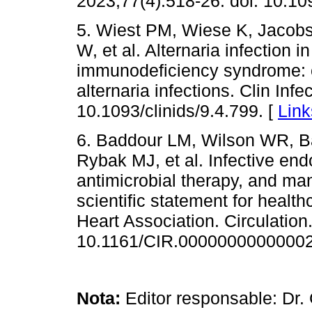
2023;77(4):518-26. doi: 10.10
5. Wiest PM, Wiese K, Jacobs
W, et al. Alternaria infection i
immunodeficiency syndrome: c
alternaria infections. Clin Inf
10.1093/clinids/9.4.799. [
Link
6. Baddour LM, Wilson WR, Ba
Rybak MJ, et al. Infective endo
antimicrobial therapy, and ma
scientific statement for healt
Heart Association. Circulation
10.1161/CIR.00000000000002
Nota:
Editor responsable: Dr.