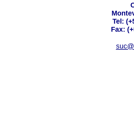
C
Montev
Tel: (
Fax: (
suc@a