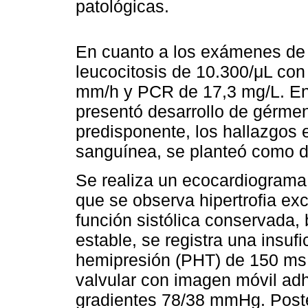
patológicas.
En cuanto a los exámenes de 
leucocitosis de 10.300/μL con
mm/h y PCR de 17,3 mg/L. En 
presentó desarrollo de gérme
predisponente, los hallazgos e
sanguínea, se planteó como di
Se realiza un ecocardiograma 
que se observa hipertrofia exc
función sistólica conservada, 
estable, se registra una insuf
hemipresión (PHT) de 150 ms
valvular con imagen móvil adh
gradientes 78/38 mmHg. Poste