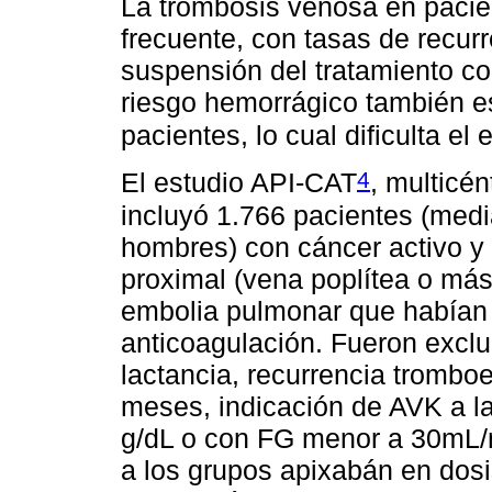
La trombosis venosa en pacie
frecuente, con tasas de recur
suspensión del tratamiento co
riesgo hemorrágico también e
pacientes, lo cual dificulta el 
4
El estudio API-CAT
, multicén
incluyó 1.766 pacientes (med
hombres) con cáncer activo y
proximal (vena poplítea o más
embolia pulmonar que habían
anticoagulación. Fueron excl
lactancia, recurrencia trombo
meses, indicación de AVK a l
g/dL o con FG menor a 30mL/m
a los grupos apixabán en dosi