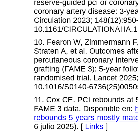
reserve-guided pci or coronar
coronary artery disease: 3-yea
Circulation 2023; 148(12):950-
10.1161/CIRCULATIONAHA.12
10. Fearon W, Zimmermann F, 
Straten A, et al. Outcomes aft
percutaneous coronary interve
grafting (FAME 3): 5-year foll
randomised trial. Lancet 2025
10.1016/S0140-6736(25)00505
11. Cox CE. PCI rebounds at 
FAME 3 data. Disponible en:
rebounds-5-years-mostly-matc
6 julio 2025). [
Links
]