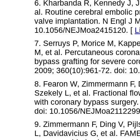
6. Kharbanda R, Kennedy J, J
al. Routine cerebral embolic pr
valve implantation. N Engl J 
10.1056/NEJMoa2415120. [
L
7. Serruys P, Morice M, Kapp
M, et al. Percutaneous corona
bypass grafting for severe co
2009; 360(10):961-72. doi: 
8. Fearon W, Zimmermann F, D
Szekely L, et al. Fractional 
with coronary bypass surgery.
doi: 10.1056/NEJMoa2112299
9. Zimmermann F, Ding V, Pijls
L, Davidavicius G, et al. FAME