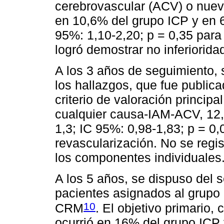
cerebrovascular (ACV) o nueva
en 10,6% del grupo ICP y en 
95%: 1,10-2,20; p = 0,35 para 
logró demostrar no inferiorida
A los 3 años de seguimiento, 
los hallazgos, que fue public
criterio de valoración princip
cualquier causa-IAM-ACV, 12
1,3; IC 95%: 0,98-1,83; p = 0,
revascularización. No se regis
los componentes individuales
A los 5 años, se dispuso del
pacientes asignados al grupo
10
CRM
. El objetivo primario,
ocurrió en 16% del grupo ICP