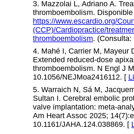
3. Mazzolai L, Adriano A. Tre
thromboembolism. Disponible
https://www.escardio.org/Coun
(CCP)/Cardiopractice/treatme
thromboembolism
. (Consulta:
4. Mahé I, Carrier M, Mayeur D
Extended reduced-dose apixa
thromboembolism. N Engl J Me
10.1056/NEJMoa2416112. [
L
5. Warraich N, Sá M, Jacquem
Sultan I. Cerebral embolic pro
valve implantation: meta-analys
Am Heart Assoc 2025; 14(7):e
10.1161/JAHA.124.038869. [