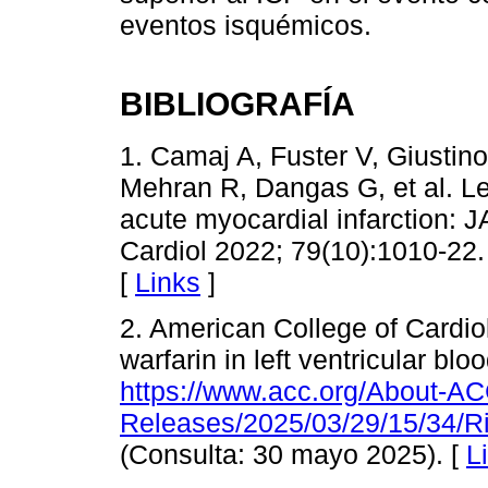
eventos isquémicos.
BIBLIOGRAFÍA
1. Camaj A, Fuster V, Giustin
Mehran R, Dangas G, et al. Lef
acute myocardial infarction: J
Cardiol 2022; 79(10):1010-22.
[
Links
]
2. American College of Cardi
warfarin in left ventricular blo
https://www.acc.org/About-AC
Releases/2025/03/29/15/34/R
(Consulta: 30 mayo 2025). [
L