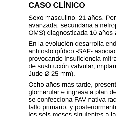
CASO CLÍNICO
Sexo masculino, 21 años. Por
avanzada, secundaria a nefropa
OMS) diagnosticada 10 años at
En la evolución desarrolla e
antifosfolipídico -SAF- asociad
provocando insuficiencia mitr
de sustitución valvular, impl
Jude Ø 25 mm).
Ocho años más tarde, presenta 
glomerular e ingresa a plan de
se confecciona FAV nativa rad
fallo primario, y posteriorme
los seis meses siguientes a l