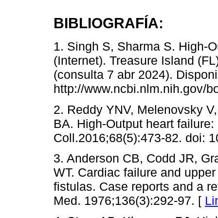
BIBLIOGRAFÍA:
1. Singh S, Sharma S. High-Ou
(Internet). Treasure Island (F
(consulta 7 abr 2024). Disponi
http://www.ncbi.nlm.nih.gov/
2. Reddy YNV, Melenovsky V,
BA. High-Output heart failure
Coll.2016;68(5):473-82. doi: 
3. Anderson CB, Codd JR, Gr
WT. Cardiac failure and upper 
fistulas. Case reports and a rev
Med. 1976;136(3):292-97. [
Li