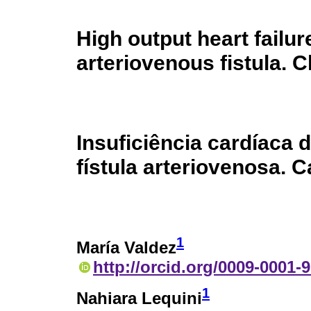
High output heart failur
arteriovenous fistula. C
Insuficiência cardíaca 
fístula arteriovenosa. C
1
María Valdez
http://orcid.org/0009-0001-
1
Nahiara Lequini