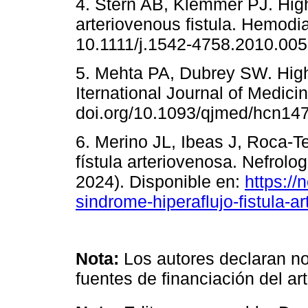
4. Stern AB, Klemmer PJ. High
arteriovenous fistula. Hemodial
10.1111/j.1542-4758.2010.005
5. Mehta PA, Dubrey SW. High 
Iternational Journal of Medici
doi.org/10.1093/qjmed/hcn147
6. Merino JL, Ibeas J, Roca-T
fístula arteriovenosa. Nefrolo
2024). Disponible en:
https://
sindrome-hiperaflujo-fistula-a
Nota:
Los autores declaran no 
fuentes de financiación del art