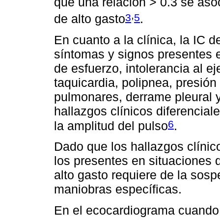
que una relación > 0.3 se aso
,
3
5
de alto gasto
.
En cuanto a la clínica, la IC 
síntomas y signos presentes e
de esfuerzo, intolerancia al ej
taquicardia, polipnea, presió
pulmonares, derrame pleural 
hallazgos clínicos diferencial
6
la amplitud del pulso
.
Dado que los hallazgos clínic
los presentes en situaciones d
alto gasto requiere de la sos
maniobras específicas.
En el ecocardiograma cuando