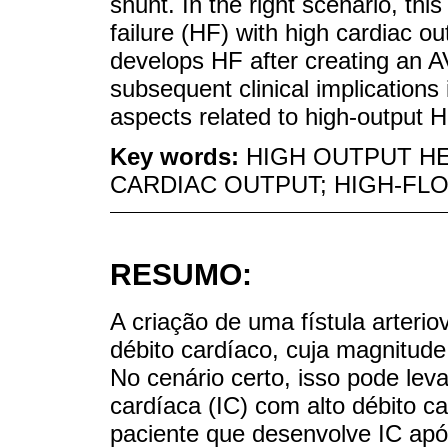
shunt. In the right scenario, thi
failure (HF) with high cardiac o
develops HF after creating an A
subsequent clinical implications
aspects related to high-output 
Key words:
HIGH OUTPUT HE
CARDIAC OUTPUT; HIGH-FL
RESUMO:
A criação de uma fístula arter
débito cardíaco, cuja magnitud
No cenário certo, isso pode lev
cardíaca (IC) com alto débito 
paciente que desenvolve IC ap