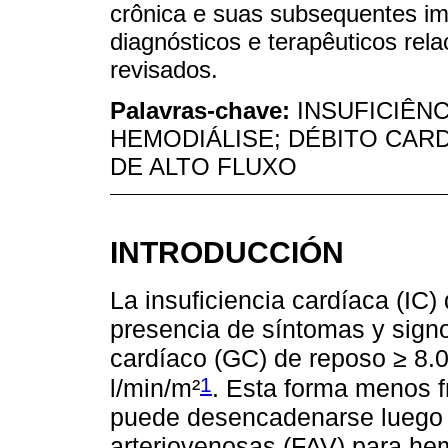
crônica e suas subsequentes im
diagnósticos e terapêuticos rela
revisados.
Palavras-chave:
INSUFICIÊNC
HEMODIÁLISE; DÉBITO CAR
DE ALTO FLUXO
INTRODUCCIÓN
La insuficiencia cardíaca (IC) 
presencia de síntomas y sign
cardíaco (GC) de reposo ≥ 8.0 
1
l/min/m²
. Esta forma menos f
puede desencadenarse luego d
arteriovenosas (FAV) para he