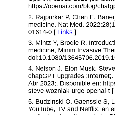
https://openai.com/blog/chatgp
2. Rajpurkar P, Chen E, Banerj
medicine. Nat Med. 2022;28(1
01614-0 [
Links
]
3. Mintz Y, Brodie R. Introductio
medicine, Minim Invasive Ther
doi:10.1080/13645706.2019.
4. Nelson J. Elon Musk, Stev
chapGPT upgrades ;Internet;.
Abr 2023;. Disponible en: htt
steve-wozniak-urge-openai-t 
5. Budzinski O, Gaenssle S, L
YouTube, TV and Netflix: an em