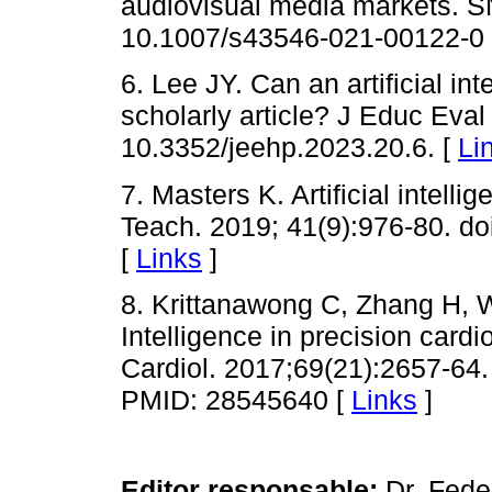
audiovisual media markets. S
10.1007/s43546-021-00122-0
6. Lee JY. Can an artificial in
scholarly article? J Educ Eval
10.3352/jeehp.2023.20.6. [
Li
7. Masters K. Artificial intell
Teach. 2019; 41(9):976-80. d
[
Links
]
8. Krittanawong C, Zhang H, Wa
Intelligence in precision card
Cardiol. 2017;69(21):2657-64.
PMID: 28545640 [
Links
]
Editor responsable:
Dr. Fede