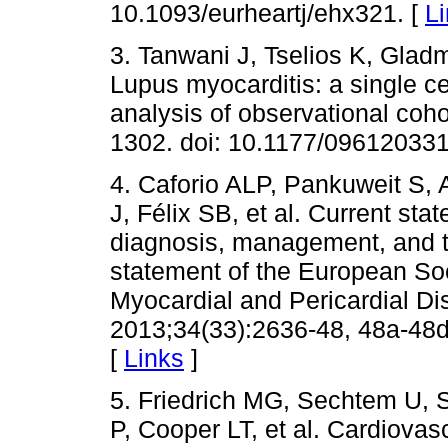
10.1093/eurheartj/ehx321. [
L
3. Tanwani J, Tselios K, Gla
Lupus myocarditis: a single c
analysis of observational coho
1302. doi: 10.1177/09612033
4. Caforio ALP, Pankuweit S,
J, Félix SB, et al. Current sta
diagnosis, management, and th
statement of the European So
Myocardial and Pericardial Di
2013;34(33):2636-48, 48a-48d.
[
Links
]
5. Friedrich MG, Sechtem U, 
P, Cooper LT, et al. Cardiova