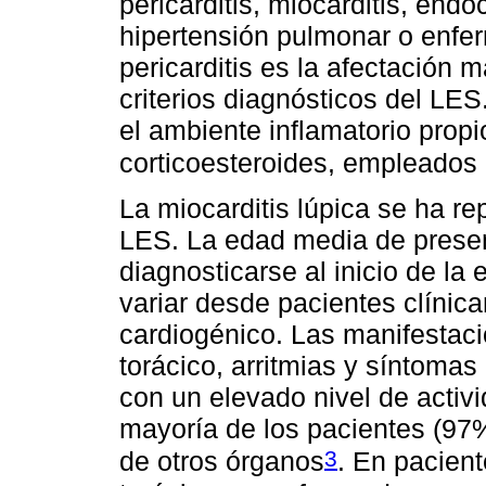
pericarditis, miocarditis, end
hipertensión pulmonar o enfer
pericarditis es la afectación 
criterios diagnósticos del LES
el ambiente inflamatorio prop
corticoesteroides, empleados 
La miocarditis lúpica se ha r
LES. La edad media de presen
diagnosticarse al inicio de l
variar desde pacientes clíni
cardiogénico. Las manifestac
torácico, arritmias y síntomas
con un elevado nivel de activ
mayoría de los pacientes (9
3
de otros órganos
. En pacient