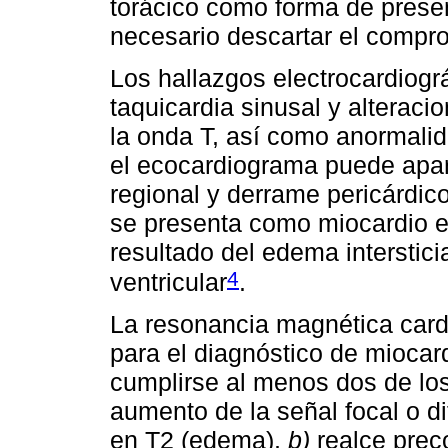
torácico como forma de prese
necesario descartar el compr
Los hallazgos electrocardiogr
taquicardia sinusal y alterac
la onda T, así como anormalid
el ecocardiograma puede apare
regional y derrame pericárdic
se presenta como miocardio e
resultado del edema interstici
4
ventricular
.
La resonancia magnética card
para el diagnóstico de miocar
cumplirse al menos dos de los
aumento de la señal focal o d
en T2 (edema),
b)
realce prec