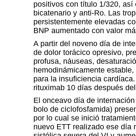
positivos con título 1/320, as
bicatenario y anti-Ro. Las tro
persistentemente elevadas co
BNP aumentado con valor máx
A partir del noveno día de int
de dolor torácico opresivo, p
profusa, náuseas, desaturació
hemodinámicamente estable, c
para la insuficiencia cardíaca
rituximab 10 días después del
El onceavo día de internación
bolo de ciclofosfamida) prese
por lo cual se inició tratamie
nuevo ETT realizado ese día m
sistólica severa del VI y aume