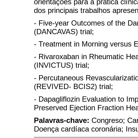
orientações para a prática clín
dos principais trabalhos aprese
- Five-year Outcomes of the Da
(DANCAVAS) trial;
- Treatment in Morning versus E
- Rivaroxaban in Rheumatic Heart
(INVICTUS) trial;
- Percutaneous Revascularizatio
(REVIVED- BCIS2) trial;
- Dapagliflozin Evaluation to Im
Preserved Ejection Fraction Hea
Palavras-chave:
Congreso; Car
Doença cardíaca coronária; Insu