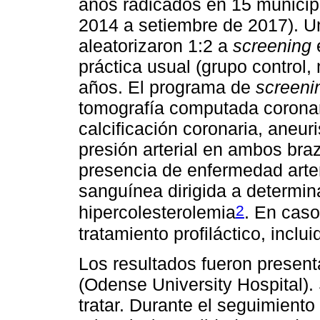
años radicados en 15 municip
2014 a setiembre de 2017). Un
aleatorizaron 1:2 a
screening
e
práctica usual (grupo control,
años. El programa de
screeni
tomografía computada coronar
calcificación coronaria, aneur
presión arterial en ambos braz
presencia de enfermedad arteria
sanguínea dirigida a determin
2
hipercolesterolemia
. En caso
tratamiento profiláctico, inclu
Los resultados fueron present
(Odense University Hospital). S
tratar. Durante el seguimiento