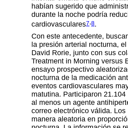
habían sugerido que administr
durante la noche podría reduci
,
7
8
cardiovasculares
.
Con este antecedente, buscando
la presión arterial nocturna, 
David Rorie, junto con sus col
Treatment in Morning versus E
ensayo prospectivo aleatoriza
nocturna de la medicación ant
eventos cardiovasculares ma
matutina. Participaron 21.104
al menos un agente antihipert
correo electrónico válida. Los
manera aleatoria en proporció
nocturna. La información se r