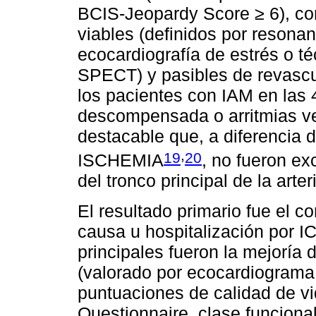
BCIS-Jeopardy Score ≥ 6), c
viables (definidos por resona
ecocardiografía de estrés o t
SPECT) y pasibles de revascu
los pacientes con IAM en las
descompensada o arritmias ve
destacable que, a diferencia
,
19
20
ISCHEMIA
, no fueron e
del tronco principal de la arte
El resultado primario fue el 
causa u hospitalización por I
principales fueron la mejoría 
(valorado por ecocardiograma 
puntuaciones de calidad de v
Questionnaire, clase funciona