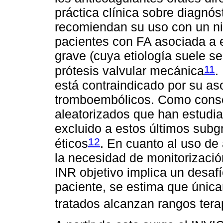
práctica clínica sobre diagnós
recomiendan su uso con un niv
pacientes con FA asociada a 
grave (cuya etiología suele s
11
prótesis valvular mecánica
.
está contraindicado por su as
tromboembólicos. Como conse
aleatorizados que han estudi
excluido a estos últimos subg
12
éticos
. En cuanto al uso de
la necesidad de monitorización
INR objetivo implica un desaf
paciente, se estima que única
tratados alcanzan rangos tera