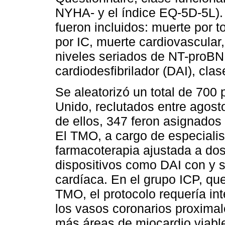
NYHA- y el índice EQ-5D-5L). 
fueron incluidos: muerte por t
por IC, muerte cardiovascular
niveles seriados de NT-proBNP
cardiodesfibrilador (DAI), cl
Se aleatorizó un total de 700
Unido, reclutados entre agos
de ellos, 347 feron asignados
El TMO, a cargo de especialist
farmacoterapia ajustada a dos
dispositivos como DAI con y s
cardíaca. En el grupo ICP, que
TMO, el protocolo requería int
los vasos coronarios proxima
más áreas de miocardio viabl