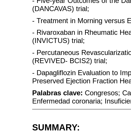
- Five-year Outcomes of the Da
(DANCAVAS) trial;
- Treatment in Morning versus E
- Rivaroxaban in Rheumatic Heart
(INVICTUS) trial;
- Percutaneous Revascularizatio
(REVIVED- BCIS2) trial;
- Dapagliflozin Evaluation to Im
Preserved Ejection Fraction Hea
Palabras clave:
Congresos; Car
Enfermedad coronaria; Insuficie
SUMMARY: