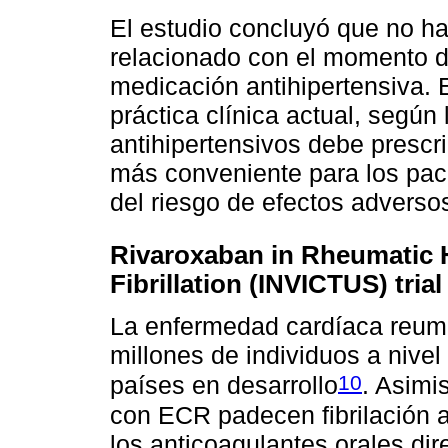
El estudio concluyó que no hay
relacionado con el momento de
medicación antihipertensiva. 
práctica clínica actual, según
antihipertensivos debe prescr
más conveniente para los pac
del riesgo de efectos adverso
Rivaroxaban in Rheumatic H
Fibrillation (INVICTUS) trial
La enfermedad cardíaca reum
millones de individuos a nive
10
países en desarrollo
. Asimi
con ECR padecen fibrilación a
los anticoagulantes orales di