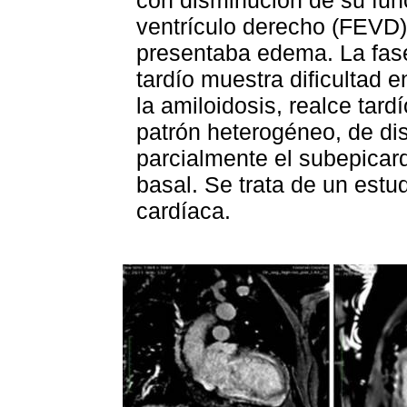
con disminución de su func
ventrículo derecho (FEVD)
presentaba edema. La fase
tardío muestra dificultad e
la amiloidosis, realce tard
patrón heterogéneo, de di
parcialmente el subepicard
basal. Se trata de un estu
cardíaca.