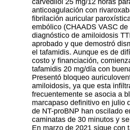
carvedilol 25 mg/12 horas par
anticoagulación con rivaroxab
fibrilación auricular paroxísti
embólico (CHAADS VASC de 3)
diagnóstico de amiloidosis TTR
aprobado y que demostró dismi
el tafamidis. Aunque es de dif
costo y financiación, comien
tafamidis 20 mg/día con buena
Presentó bloqueo auriculovent
amiloidosis, ya que esta infil
frecuentemente se asocia a b
marcapaso definitivo en julio
de NT-proBNP han oscilado en
caminatas de 30 minutos y se 
En marzo de 2021 sigue con t