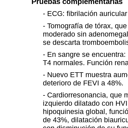
Pruebas complementarias
- ECG: fibrilación auricul
- Tomografía de tórax, qu
moderado sin adenomegali
se descarta tromboemboli
- En sangre se encuentra
T4 normales. Función ren
- Nuevo ETT muestra aume
deterioro de FEVI a 48%.
- Cardiorresonancia, que
izquierdo dilatado con HV
hipoquinesia global, func
de 43%, dilatación biauric