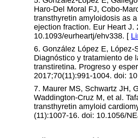
Haro-Del Moral FJ, Cobo-Marco
transthyretin amyloidosis as a
ejection fraction. Eur Heart J.
10.1093/eurheartj/ehv338. [
L
6. González López E, López-S
Diagnóstico y tratamiento de l
transtiretina. Progreso y espe
2017;70(11):991-1004. doi: 10
7. Maurer MS, Schwartz JH, Gu
Waddington-Cruz M, et al. Tafa
transthyretin amyloid cardiom
(11):1007-16. doi: 10.1056/