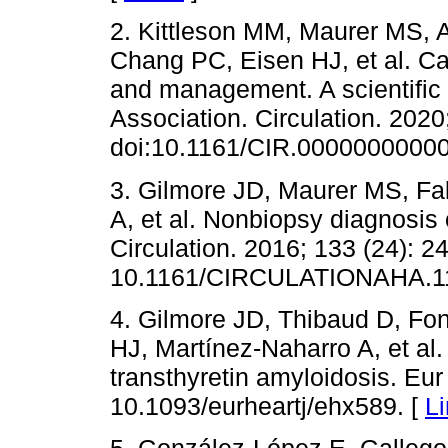
2. Kittleson MM, Maurer MS, 
Chang PC, Eisen HJ, et al. Ca
and management. A scientific
Association. Circulation. 2020
doi:10.1161/CIR.0000000000
3. Gilmore JD, Maurer MS, Fal
A, et al. Nonbiopsy diagnosis 
Circulation. 2016; 133 (24): 2
10.1161/CIRCULATIONAHA.11
4. Gilmore JD, Thibaud D, F
HJ, Martínez-Naharro A, et al
transthyretin amyloidosis. Eur
10.1093/eurheartj/ehx589. [
L
5. González-López E, Galleg