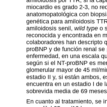
amiloidosis por TTR, si la cap
miocardio es grado 2-3, no re
anatomopatológica con biopsi
genética para amiloidosis TTR
amiloidosis senil,
wild type
o s
reconocida y encontrada en m
colaboradores han descripto 
proBNP y de función renal se 
enfermedad, en una escala que
según si el NT-proBNP es meno
glomerular mayor de 45 ml/min;
estadio II y, si están ambos, es
encuentra en un estadio I de 
sobrevida media de 69 meses
En cuanto al tratamiento, se i