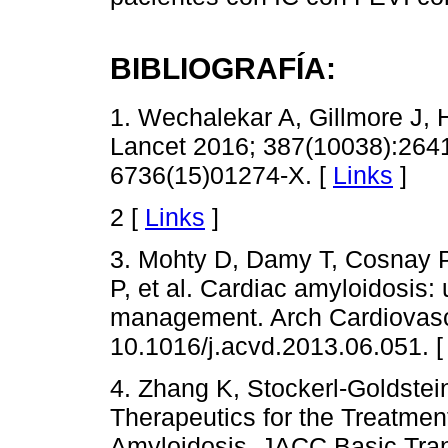
BIBLIOGRAFÍA:
1. Wechalekar A, Gillmore J, 
Lancet 2016; 387(10038):2641
6736(15)01274-X. [
Links
]
2 [
Links
]
3. Mohty D, Damy T, Cosnay P
P, et al. Cardiac amyloidosis:
management. Arch Cardiovasc 
10.1016/j.acvd.2013.06.051. 
4. Zhang K, Stockerl-Goldste
Therapeutics for the Treatment
Amyloidosis. JACC Basic Trans