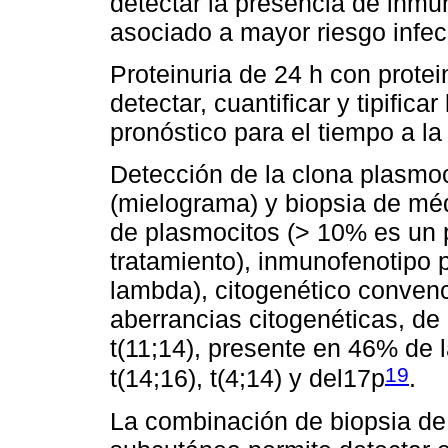
detectar la presencia de inm
asociado a mayor riesgo infec
Proteinuria de 24 h con prote
detectar, cuantificar y tipifica
pronóstico para el tiempo a la 
Detección de la clona plasmoc
(mielograma) y biopsia de méd
de plasmocitos (> 10% es un 
tratamiento), inmunofenotipo 
lambda), citogenético conven
aberrancias citogenéticas, de 
t(11;14), presente en 46% de l
19
t(14;16), t(4;14) y del17p
.
La combinación de biopsia de