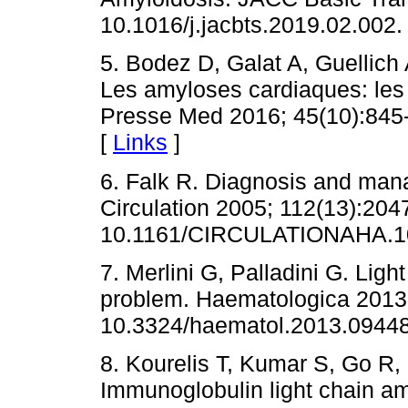
10.1016/j.jacbts.2019.02.002.
5. Bodez D, Galat A, Guellich 
Les amyloses cardiaques: les 
Presse Med 2016; 45(10):845-
[
Links
]
6. Falk R. Diagnosis and man
Circulation 2005; 112(13):2047
10.1161/CIRCULATIONAHA.10
7. Merlini G, Palladini G. Ligh
problem. Haematologica 2013;
10.3324/haematol.2013.09448
8. Kourelis T, Kumar S, Go R, 
Immunoglobulin light chain am