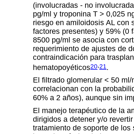
(involucradas - no involucra
pg/ml y troponina T > 0,025 n
riesgo en amiloidosis AL con 
factores presentes) y 59% (0 
8500 pg/ml se asocia con cort
requerimiento de ajustes de d
contraindicación para traspla
,
20
21
hematopoyéticos
.
El filtrado glomerular < 50 ml/
correlacionan con la probabili
60% a 2 años), aunque sin imp
El manejo terapéutico de la a
dirigidos a detener y/o reverti
tratamiento de soporte de lo