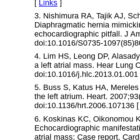
[
Links
]
3. Nishimura RA, Tajik AJ, Sc
Diaphragmatic hernia mimickin
echocardiographic pitfall. J A
doi:10.1016/S0735-1097(85)8
4. Lim HS, Leong DP, Alasady
a left atrial mass. Hear Lung 
doi:10.1016/j.hlc.2013.01.001
5. Buss S, Katus HA, Merele
the left atrium. Heart. 2007;93
doi:10.1136/hrt.2006.107136 
6. Koskinas KC, Oikonomou K,
Echocardiographic manifestatio
atrial mass: Case report. Car