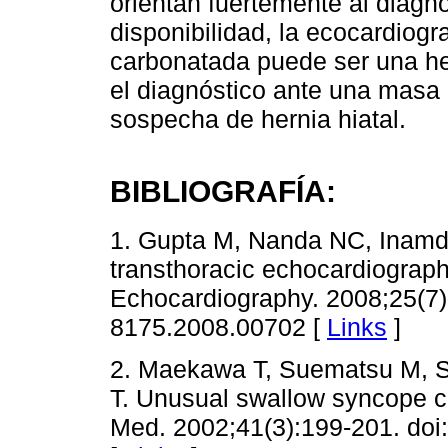
orientan fuertemente al diagnó
disponibilidad, la ecocardiogr
carbonatada puede ser una he
el diagnóstico ante una masa 
sospecha de hernia hiatal.
BIBLIOGRAFÍA:
1. Gupta M, Nanda NC, Inamda
transthoracic echocardiograph
Echocardiography. 2008;25(7):
8175.2008.00702 [
Links
]
2. Maekawa T, Suematsu M, 
T. Unusual swallow syncope ca
Med. 2002;41(3):199-201. doi