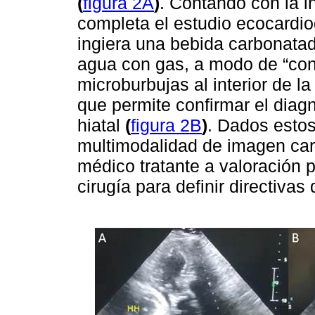
(
figura 2A
)
. Contando con la i
completa el estudio ecocardiog
ingiera una bebida carbonatad
agua con gas, a modo de “cont
microburbujas al interior de l
que permite confirmar el diag
hiatal
(
figura 2B
)
. Dados estos
multimodalidad de imagen car
médico tratante a valoración 
cirugía para definir directivas 