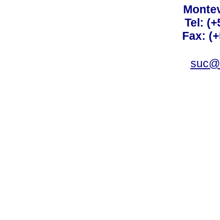
Montev
Tel: (
Fax: (
suc@a