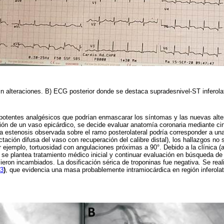
n alteraciones. B) ECG posterior donde se destaca supradesnivel-ST inferola
 potentes analgésicos que podrían enmascarar los síntomas y las nuevas alte
ón de un vaso epicárdico, se decide evaluar anatomía coronaria mediante ci
 la estenosis observada sobre el ramo posterolateral podría corresponder a un
ctación difusa del vaso con recuperación del calibre distal), los hallazgos no
r ejemplo, tortuosidad con angulaciones próximas a 90°. Debido a la clínica (a
n, se plantea tratamiento médico inicial y continuar evaluación en búsqueda de
eron incambiados. La dosificación sérica de troponinas fue negativa. Se rea
 3
)
, que evidencia una masa probablemente intramiocárdica en región inferolate