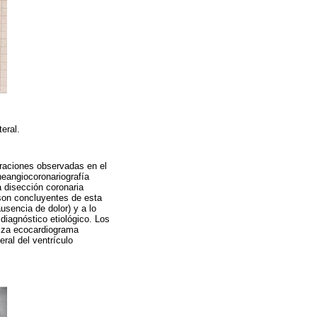
teral.
raciones observadas en el
neangiocoronariografía
a disección coronaria
 son concluyentes de esta
usencia de dolor) y a lo
 diagnóstico etiológico. Los
liza ecocardiograma
ral del ventrículo