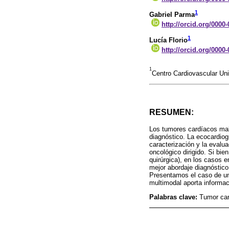
1
Gabriel Parma
http://orcid.org/0000
1
Lucía Florio
http://orcid.org/0000
1
Centro Cardiovascular Uni
RESUMEN:
Los tumores cardíacos mal
diagnóstico. La ecocardiog
caracterización y la evalua
oncológico dirigido. Si bie
quirúrgica), en los casos 
mejor abordaje diagnóstico.
Presentamos el caso de una
multimodal aporta informaci
Palabras clave:
Tumor car