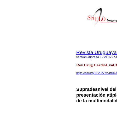
Revista Uruguaya
versión impresa
ISSN
0797-
Rev.Urug.Cardiol. vol
https://doi.org/10.29277/cardio.
Supradesnivel de
presentación atíp
de la multimodali