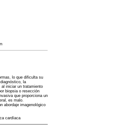
om
mas, lo que dificulta su
diagnóstico, la
al iniciar un tratamiento
por biopsia o resección
invasiva que proporciona un
eral, es malo.
un abordaje imagenológico
ca cardíaca