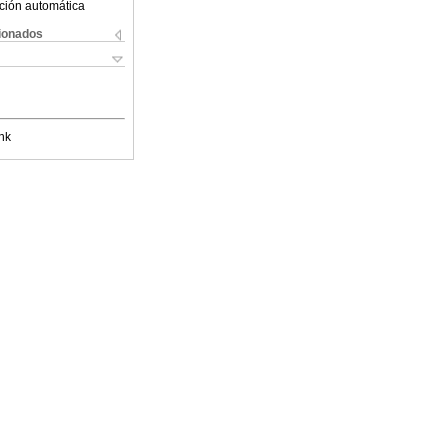
ción automática
cionados
nk