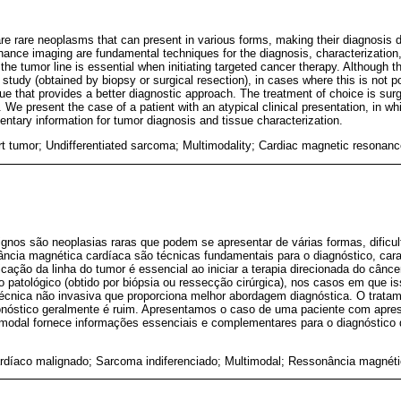
re rare neoplasms that can present in various forms, making their diagnosis d
ance imaging are fundamental techniques for the diagnosis, characterization,
 the tumor line is essential when initiating targeted cancer therapy. Although th
 study (obtained by biopsy or surgical resection), in cases where this is not 
ue that provides a better diagnostic approach. The treatment of choice is surg
. We present the case of a patient with an atypical clinical presentation, in 
tary information for tumor diagnosis and tissue characterization.
rt tumor; Undifferentiated sarcoma; Multimodality; Cardiac magnetic resonan
gnos são neoplasias raras que podem se apresentar de várias formas, dificul
ância magnética cardíaca são técnicas fundamentais para o diagnóstico, cara
icação da linha do tumor é essencial ao iniciar a terapia direcionada do cânc
o patológico (obtido por biópsia ou ressecção cirúrgica), nos casos em que is
técnica não invasiva que proporciona melhor abordagem diagnóstica. O trata
ronóstico geralmente é ruim. Apresentamos o caso de uma paciente com aprese
odal fornece informações essenciais e complementares para o diagnóstico 
rdíaco malignado; Sarcoma indiferenciado; Multimodal; Ressonância magnéti