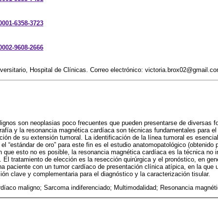
-0001-6358-3723
-0002-9608-2666
versitario, Hospital de Clínicas. Correo electrónico: victoria.brox02@gmail.c
ignos son neoplasias poco frecuentes que pueden presentarse de diversas for
rafía y la resonancia magnética cardíaca son técnicas fundamentales para el 
ción de su extensión tumoral. La identificación de la línea tumoral es esencial 
n el “estándar de oro” para este fin es el estudio anatomopatológico (obtenido 
en que esto no es posible, la resonancia magnética cardíaca es la técnica no 
 El tratamiento de elección es la resección quirúrgica y el pronóstico, en gen
 paciente con un tumor cardíaco de presentación clínica atípica, en la que 
ón clave y complementaria para el diagnóstico y la caracterización tisular.
díaco maligno; Sarcoma indiferenciado; Multimodalidad; Resonancia magnéti