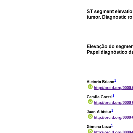
ST segment elevation
tumor. Diagnostic ro
Elevação do segmen
Papel diagnóstico d
1
Victoria Briano
http://orcid.org/0000
1
Camila Grassi
http://orcid.org/0000
1
Juan Albistur
http://orcid.org/0000
1
Gimena Loza
http://orcid.org/0000