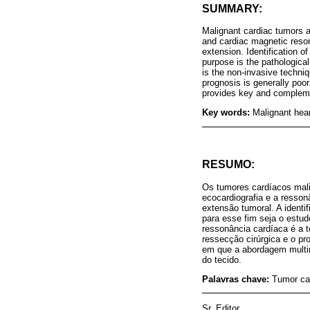
SUMMARY:
Malignant cardiac tumors a
and cardiac magnetic reson
extension. Identification of
purpose is the pathological
is the non-invasive techniq
prognosis is generally poor
provides key and complemen
Key words:
Malignant hea
RESUMO:
Os tumores cardíacos mali
ecocardiografia e a resson
extensão tumoral. A identif
para esse fim seja o estud
ressonância cardíaca é a 
ressecção cirúrgica e o p
em que a abordagem multim
do tecido.
Palavras chave:
Tumor ca
Sr. Editor