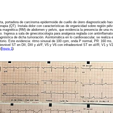
ta, portadora de carcinoma epidermoide de cuello de útero diagnosticado ha
erapia (QT). Instala dolor con características de organicidad sobre región pél
cia magnética (RM) de abdomen y pelvis, que evidencia la presencia de una m
. Ingresa a sala de ginecotocología para analgesia reglada con antiinflamato
agnóstica de dicha tumoración. Asintomática en lo cardiovascular, se realiza
atorio. Este evidencia: ritmo sinusal de 100 cpm, onda P normal, PR: 160 m
esnivel ST en DII, DIII y aVF, V5 y V6 con infradesnivel ST en aVR, V1 y 
l
(
figura 1
)
.