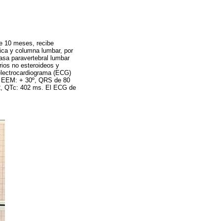
ce 10 meses, recibe
vica y columna lumbar, por
asa paravertebral lumbar
rios no esteroideos y
 electrocardiograma (ECG)
s, EEM: + 30º, QRS de 80
V2, QTc: 402 ms. El ECG de