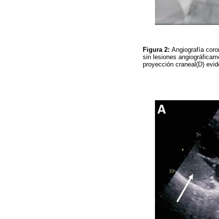
Figura 2:
Angiografía coron
sin lesiones angiográficame
proyección craneal(D) evid