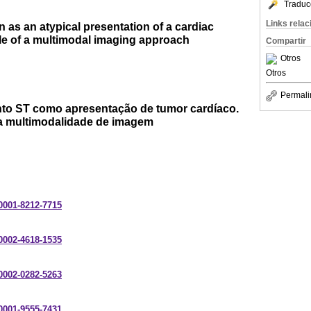
Traduc
Links rela
 as an atypical presentation of a cardiac
le of a multimodal imaging approach
Compartir
Otros
Otros
Permali
to ST como apresentação de tumor cardíaco.
a multimodalidade de imagem
-0001-8212-7715
-0002-4618-1535
-0002-0282-5263
-0001-9555-7431