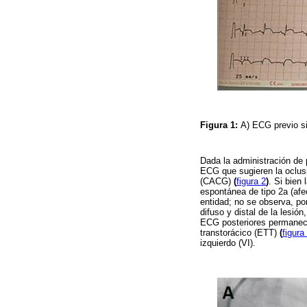
Figura 1:
A) ECG previo si
Dada la administración de
ECG que sugieren la oclusi
(CACG)
(
figura 2
)
. Si bien
espontánea de tipo 2a (afe
entidad; no se observa, po
difuso y distal de la lesió
ECG posteriores permaneci
transtorácico (ETT)
(
figura
izquierdo (VI).