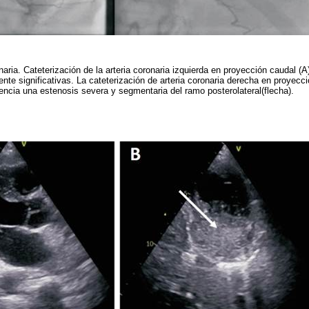
aria. Cateterización de la arteria coronaria izquierda en proyección caudal (A
nte significativas. La cateterización de arteria coronaria derecha en proyecci
encia una estenosis severa y segmentaria del ramo posterolateral(flecha).