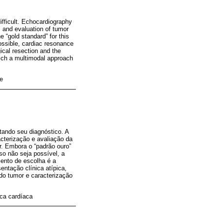
ifficult. Echocardiography
 and evaluation of tumor
e “gold standard” for this
possible, cardiac resonance
ical resection and the
which a multimodal approach
ce
tando seu diagnóstico. A
cterização e avaliação da
er. Embora o “padrão ouro”
so não seja possível, a
mento de escolha é a
ntação clínica atípica,
do tumor e caracterização
ca cardíaca