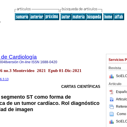
 de Cardiología
Servicios 
0048
versión On-line
ISSN
1688-0420
Revista
.36 no.3 Montevideo 2021 Epub 01-Dic-2021
SciELO
36.3.13
Articulo
CARTAS CIENTÍFICAS
Españo
l segmento ST como forma de
Articu
ica de un tumor cardíaco. Rol diagnóstico
Referen
dad de imagen
Como c
SciELO