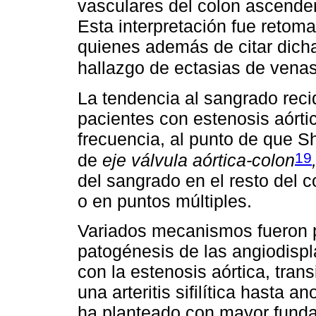
vasculares del colon ascenden
Esta interpretación fue reto
quienes además de citar dicha
hallazgo de ectasias de vena
La tendencia al sangrado reci
pacientes con estenosis aórti
frecuencia, al punto de que S
19
de
eje válvula aórtica-colon
del sangrado en el resto del c
o en puntos múltiples.
Variados mecanismos fueron p
patogénesis de las angiodispla
con la estenosis aórtica, tran
una arteritis sifilítica hasta 
ha planteado con mayor fund