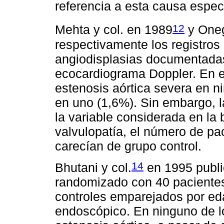
referencia a esta causa espec
12
Mehta y col. en 1989
y Oneg
respectivamente los registros
angiodisplasias documentada
ecocardiograma Doppler. En e
estenosis aórtica severa en n
en uno (1,6%). Sin embargo, l
la variable considerada en la
valvulopatía, el número de p
carecían de grupo control.
14
Bhutani y col.
en 1995 publi
randomizado con 40 pacientes
controles emparejados por ed
endoscópico. En ninguno de l