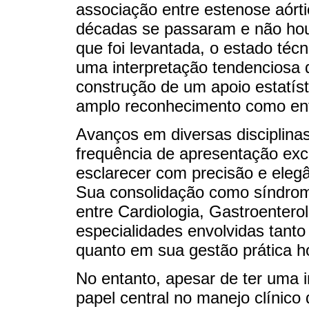
associação entre estenose aórtic
décadas se passaram e não hou
que foi levantada, o estado téc
uma interpretação tendenciosa d
construção de um apoio estatíst
amplo reconhecimento como entid
Avanços em diversas disciplina
frequência de apresentação exc
esclarecer com precisão e eleg
Sua consolidação como síndrom
entre Cardiologia, Gastroentero
especialidades envolvidas tan
quanto em sua gestão prática h
No entanto, apesar de ter uma i
papel central no manejo clínico 