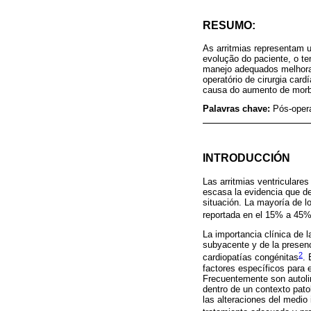
RESUMO:
As arritmias representam 
evolução do paciente, o t
manejo adequados melhoram 
operatório de cirurgia car
causa do aumento de morbim
Palavras chave:
Pós-opera
INTRODUCCIÓN
Las arritmias ventriculare
escasa la evidencia que de
situación. La mayoría de lo
reportada en el 15% a 45%
La importancia clínica de l
subyacente y de la presen
2
cardiopatías congénitas
. 
factores específicos para e
Frecuentemente son autoli
dentro de un contexto patol
las alteraciones del medio