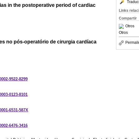
Traduc
ias in the postoperative period of cardiac
Links rela
Compartir
Otros
Otros
res no pós-operatório de cirurgia cardíaca
Permali
-0002-9522-8299
-0003-0123-8101
-0001-6531-587X
-0002-6476-3416