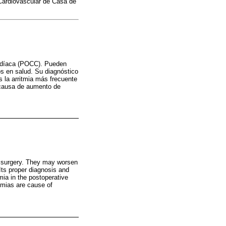
 Cardiovascular de Casa de
ardíaca (POCC). Pueden
os en salud. Su diagnóstico
s la arritmia más frecuente
n causa de aumento de
ac surgery. They may worsen
 Its proper diagnosis and
mia in the postoperative
hmias are cause of