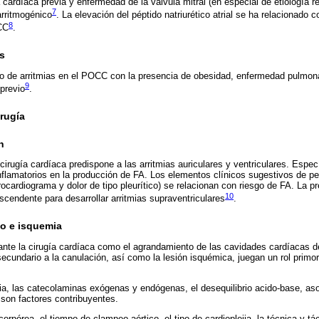
ía cardíaca previa y enfermedad de la válvula mitral (en especial de etiología 
7
arritmogénico
. La elevación del péptido natriurético atrial se ha relacionado
8
CC
.
s
 de arritmias en el POCC con la presencia de obesidad, enfermedad pulmonar
9
previo
.
irugía
n
cirugía cardíaca predispone a las arritmias auriculares y ventriculares. Espe
lamatorios en la producción de FA. Los elementos clínicos sugestivos de peri
rocardiograma y dolor de tipo pleurítico) se relacionan con riesgo de FA. La 
10
ascendente para desarrollar arritmias supraventriculares
.
o e isquemia
ante la cirugía cardíaca como el agrandamiento de las cavidades cardíacas 
 secundario a la canulación, así como la lesión isquémica, juegan un rol primo
ia, las catecolaminas exógenas y endógenas, el desequilibrio acido-base, aso
 son factores contribuyentes.
orpórea, el tiempo de clampeo aórtico, el tipo de cardioplejia, la técnica y tác