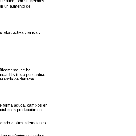
reumática) son situaciones
 con un aumento de
 obstructiva crónica y
cíficamente, se ha
carditis (roce pericárdico,
presencia de derrame
de forma aguda, cambios en
rdial en la producción de
ciado a otras alteraciones
tica quirúrgica utilizada y