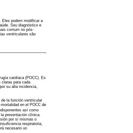
. Eles podem modificar a
aúde. Seu diagnóstico e
 mais comum no pós-
ias ventriculares são
cirugía cardíaca (POCC). Es
s claras para cada
por su alta incidencia,
 de la función ventricular
i-mortalidad en el POCC de
predisponentes así como
 la presentación clínica.
usión por sí mismas o
suficiencia respiratoria,
erá necesario un