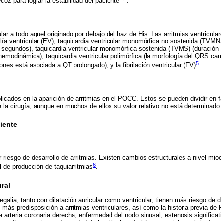
oz para lograr la estabilidad del paciente
.
ar a todo aquel originado por debajo del haz de His. Las arritmias ventricula
olía ventricular (EV), taquicardia ventricular monomórfica no sostenida (TVMN
30 segundos), taquicardia ventricular monomórfica sostenida (TVMS) (duració
emodinámica), taquicardia ventricular polimórfica (la morfología del QRS camb
5
nes está asociada a QT prolongado), y la fibrilación ventricular (FV)
.
icados en la aparición de arritmias en el POCC. Estos se pueden dividir en 
 la cirugía, aunque en muchos de ellos su valor relativo no está determinado
iente
riesgo de desarrollo de arritmias. Existen cambios estructurales a nivel mio
6
l de producción de taquiarritmias
.
ral
alia, tanto con dilatación auricular como ventricular, tienen más riesgo de de
 más predisposición a arritmias ventriculares, así como la historia previa de 
la arteria coronaria derecha, enfermedad del nodo sinusal, estenosis significati