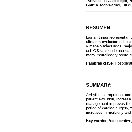
Servicio de Cardiología, 
Galicia. Montevideo, Urugu
RESUMEN:
Las arritmias representan
alterar la evolución del p
y manejo adecuados, mejoran
del POCC, siendo menos fre
morbi-mortalidad y sobre su
Palabras clave:
Posoperato
SUMMARY:
Arrhythmias represent one 
patient evolution, increase
management improves the lo
period of cardiac surgery,
increases in morbidity and 
Key words:
Postoperative;