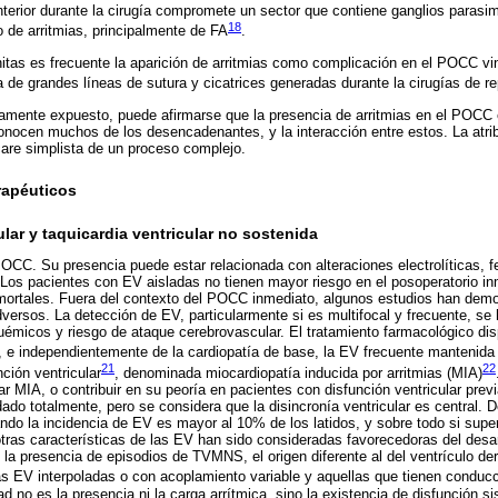
nterior durante la cirugía compromete un sector que contiene ganglios parasim
18
 de arritmias, principalmente de FA
.
itas es frecuente la aparición de arritmias como complicación en el POCC vi
a de grandes líneas de sutura y cicatrices generadas durante la cirugías de r
iamente expuesto, puede afirmarse que la presencia de arritmias en el POC
conocen muchos de los desencadenantes, y la interacción entre estos. La atri
are simplista de un proceso complejo.
rapéuticos
cular y taquicardia ventricular no sostenida
POCC. Su presencia puede estar relacionada con alteraciones electrolíticas,
Los pacientes con EV aisladas no tienen mayor riesgo en el posoperatorio i
 mortales. Fuera del contexto del POCC inmediato, algunos estudios han dem
dversos. La detección de EV, particularmente si es multifocal y frecuente, s
uémicos y riesgo de ataque cerebrovascular. El tratamiento farmacológico di
o, e independientemente de la cardiopatía de base, la EV frecuente mantenida
21
22
ción ventricular
, denominada miocardiopatía inducida por arritmias (MIA)
ar MIA, o contribuir en su peoría en pacientes con disfunción ventricular pre
ado totalmente, pero se considera que la disincronía ventricular es central. 
ndo la incidencia de EV es mayor al 10% de los latidos, y sobre todo si supe
tras características de las EV han sido consideradas favorecedoras del desar
a presencia de episodios de TVMNS, el origen diferente al del ventrículo der
las EV interpoladas o con acoplamiento variable y aquellas que tienen conducc
ad no es la presencia ni la carga arrítmica, sino la existencia de disfunción sis