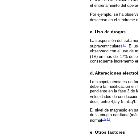
el entrenamiento del opera
Por ejemplo, se ha observa
descenso en el síndrome d
c. Uso de drogas
La suspensión del tratamie
13
supraventriculares
. El u
observado con el uso de mil
(TV) en más del 17% de lo
consecuente incremento e
d. Alteraciones electrol
La hipopotasemia es un fa
debe a la modificación en 
pendiente en la fase 3 de 
velocidades de conducció
decir, entre 4,5 y 5 mEq/l.
El nivel de magnesio en s
de la cirugía cardíaca (má
16
,
17
normal
.
e. Otros factores