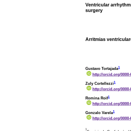
Ventricular arrhythm
surgery
Arritmias ventricula
1
Gustavo Tortajada
http://orcid.org/0000
1
Zuly Cortellezzi
http://orcid.org/0000
1
Romina Roif
http://orcid.org/0000
1
Gonzalo Varela
http://orcid.org/0000
1