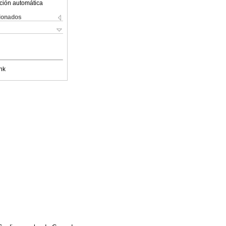
ción automática
cionados
nk