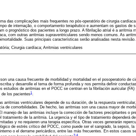
uma das complicações mais frequentes no pós-operatório de cirurgia cardíaca
empo de internação, o comportamento terapêutico e aumentam os gastos de s
o prognóstico dos pacientes a longo prazo. A fibrilação atrial é a arritmia
díaca, com outras arritmias supraventriculares sendo menos comuns. As arritm
ortalidade. Suas principais características serão analisadas nesta revisão.
tória; Cirurgia cardíaca; Arritmias ventriculares
s son una causa frecuente de morbilidad y mortalidad en el posoperatorio de 
scriba y desarrolle el tema de forma profunda y nos permita definir conducta
s estudios de arritmias en el POCC se centran en la fibrilación auricular (FA) 
1
 de los pacientes
.
as arritmias ventriculares depende de su duración, de la respuesta ventricular,
cia de comorbilidades. De hecho, las arritmias son una causa mayor de morb
El manejo de las arritmias incluye la corrección de factores precipitantes o 
l tratamiento de la arritmia. La urgencia y el tipo de tratamiento dependerá de
mitadas y no requieren una terapia específica. Otras veces generarán reperc
ógico de estrés crítico del POCC, como puede ser el sangrado, la sepsis, la in
 interno o el derrame pericárdico, entre las más frecuentes. En estos casos s
3
,
4