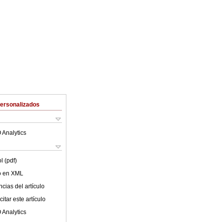
Personalizados
 Analytics
l (pdf)
lo en XML
cias del artículo
itar este artículo
 Analytics