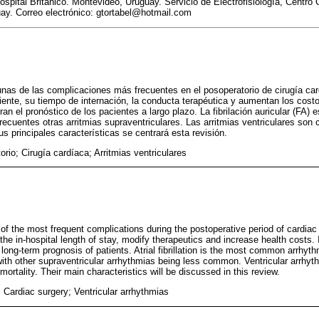
Hospital Británico. Montevideo, Uruguay. Servicio de Electrofisiología, Centro
ay. Correo electrónico: gtortabel@hotmail.com
 unas de las complicaciones más frecuentes en el posoperatorio de cirugía c
aciente, su tiempo de internación, la conducta terapéutica y aumentan los cost
 el pronóstico de los pacientes a largo plazo. La fibrilación auricular (FA) e
cuentes otras arritmias supraventriculares. Las arritmias ventriculares so
s principales características se centrará esta revisión.
rio; Cirugía cardíaca; Arritmias ventriculares
of the most frequent complications during the postoperative period of cardi
 the in-hospital length of stay, modify therapeutics and increase health costs.
ng-term prognosis of patients. Atrial fibrillation is the most common arrhyth
 with other supraventricular arrhythmias being less common. Ventricular arrhyt
mortality. Their main characteristics will be discussed in this review.
 Cardiac surgery; Ventricular arrhythmias