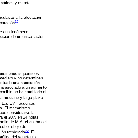
páticos y estaría
nculadas a la afectación
19
eparación
.
C es un fenómeno
bución de un único factor
 fenómenos isquémicos,
nmediato y no determinan
ostrado una asociación
e ha asociado a un aumento
sponible no ha cambiado el
 a mediano y largo plazo
. Las EV frecuentes
via. El mecanismo
Debe considerarse la
ra el 20% en 24 horas.
rollo de MIA: el ancho del
echo, el eje de
22
ión retrógrada
. El
tólica del ventrículo