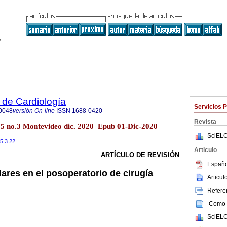
 de Cardiología
Servicios 
0048
versión On-line
ISSN
1688-0420
Revista
35 no.3 Montevideo dic. 2020 Epub 01-Dic-2020
SciELO
35.3.22
Articulo
ARTÍCULO DE REVISIÓN
Españo
lares en el posoperatorio de cirugía
Articu
Referen
Como c
SciELO