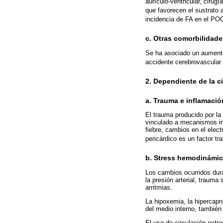
aurículo-ventricular, cirug
que favorecen el sustrato 
incidencia de FA en el PO
c. Otras comorbilidade
Se ha asociado un aumento
accidente cerebrovascular 
2. Dependiente de la c
a. Trauma e inflamació
El trauma producido por la 
vinculado a mecanismos inf
fiebre, cambios en el elect
pericárdico es un factor tr
b. Stress hemodinámic
Los cambios ocurridos dur
la presión arterial, trauma
arritmias.
La hipoxemia, la hipercapn
del medio interno, también
El uso de circulación extrac