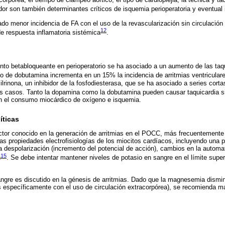
dor son también determinantes críticos de isquemia perioperatoria y eventual 
do menor incidencia de FA con el uso de la revascularización sin circulación 
12
e respuesta inflamatoria sistémica
.
nto betabloqueante en perioperatorio se ha asociado a un aumento de las taq
so de dobutamina incrementa en un 15% la incidencia de arritmias ventriculare
rinona, un inhibidor de la fosfodiesterasa, que se ha asociado a series cortas
s casos. Tanto la dopamina como la dobutamina pueden causar taquicardia s
n el consumo miocárdico de oxígeno e isquemia.
íticas
ctor conocido en la generación de arritmias en el POCC, más frecuentemente 
las propiedades electrofisiologías de los miocitos cardíacos, incluyendo una p
la despolarización (incremento del potencial de acción), cambios en la automat
15
n
. Se debe intentar mantener niveles de potasio en sangre en el límite super
angre es discutido en la génesis de arritmias. Dado que la magnesemia dism
s específicamente con el uso de circulación extracorpórea), se recomienda ma