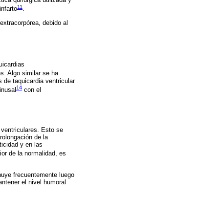
11
infarto
.
extracorpórea, debido al
uicardias
s. Algo similar se ha
 de taquicardia ventricular
14
inusal
con el
ventriculares. Esto se
rolongación de la
icidad y en las
ior de la normalidad, es
inuye frecuentemente luego
ntener el nivel humoral