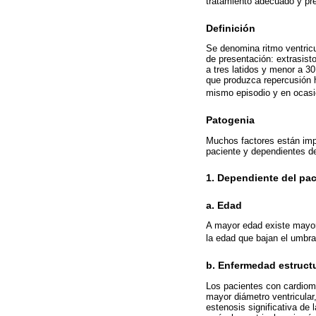
tratamiento adecuado y prec
Definición
Se denomina ritmo ventricul
de presentación: extrasist
a tres latidos y menor a 
que produzca repercusión h
mismo episodio y en ocasio
Patogenia
Muchos factores están impl
paciente y dependientes de
1. Dependiente del pac
a. Edad
A mayor edad existe mayor 
la edad que bajan el umbra
b. Enfermedad estructu
Los pacientes con cardiomeg
mayor diámetro ventricular,
estenosis significativa de 