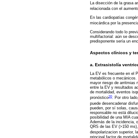
La disección de la grasa a
relacionada con el aumento
En las cardiopatías congén
miocárdica por la presenci
Considerando todo lo prev
multifactorial: aún se des
predisponente sería un enc
Aspectos clínicos y te
a. Extrasistolía ventri
La EV es frecuente en el 
metabólicos o mecánicos. 
mayor riesgo de arritmias
entre la EV y resultados a
de mortalidad, eventos isq
20
pronóstico
. Por otro lad
puede desencadenar disfun
pueden, por sí solas, caus
responsable no está dilucid
posibilidad de una MIA cua
Además de la incidencia, o
QRS de las EV (>150 ms), l
despolarizacion superior, 
principal factor de mortalid