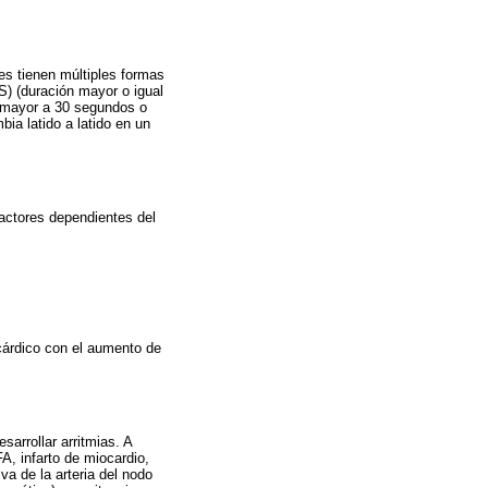
res tienen múltiples formas
S) (duración mayor o igual
n mayor a 30 segundos o
ia latido a latido en un
factores dependientes del
.
cárdico con el aumento de
sarrollar arritmias. A
FA, infarto de miocardio,
va de la arteria del nodo