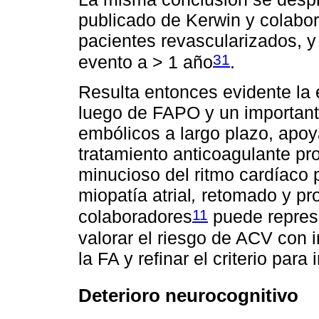
publicado de Kerwin y colabo
pacientes revascularizados, y
31
evento a > 1 año
.
Resulta entonces evidente la 
luego de FAPO y un important
embólicos a largo plazo, apo
tratamiento anticoagulante p
minucioso del ritmo cardíaco 
miopatía atrial
,
retomado y pro
11
colaboradores
puede repres
valorar el riesgo de ACV con i
la FA y refinar el criterio para
Deterioro neurocognitivo