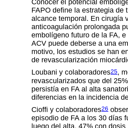
Conocer el potencial embolíge
FAPO define la estrategia de 
alcance temporal. En cirugía v
anticoagulación prolongada pu
embolígeno futuro de la FA, e
ACV puede deberse a una embo
motivo, los estudios se han e
de revascularización miocárdi
25
Loubani y colaboradores
, m
revascularizados que del 25%
persistía en FA al alta sanato
diferencias en la incidencia d
26
Cioffi y colaboradores
obser
episodio de FA a los 30 días f
luego del alta, 47% con dosi