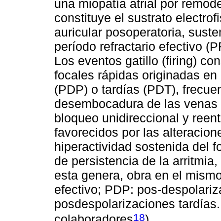
una miopatía atrial por remode
constituye el sustrato electrofi
auricular posoperatoria, suste
período refractario efectivo (
Los eventos gatillo (firing) c
focales rápidas originadas e
(PDP) o tardías (PDT), frecue
desembocadura de las venas
bloqueo unidireccional y reen
favorecidos por las alteracion
hiperactividad sostenida del 
de persistencia de la arritmia,
esta genera, obra en el mismo
efectivo; PDP: pos-despolari
posdespolarizaciones tardías.
18
colaboradores
).