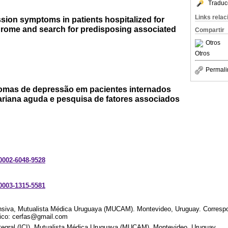
Traduc
Links rela
sion symptoms in patients hospitalized for
rome and search for predisposing associated
Compartir
Otros
Otros
Permali
omas de depressão em pacientes internados
riana aguda e pesquisa de fatores associados
-0002-6048-9528
-0003-1315-5581
ensiva, Mutualista Médica Uruguaya (MUCAM). Montevideo, Uruguay. Correspon
nico: cerfas@gmail.com
Integral (ICI), Mutualista Médica Uruguaya (MUCAM). Montevideo, Uruguay.