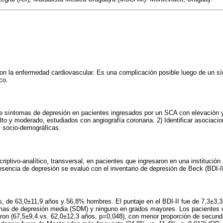
con la enfermedad cardiovascular. Es una complicación posible luego de un s
co.
de síntomas de depresión en pacientes ingresados por un SCA con elevación y
to y moderado, estudiados con angiografía coronaria. 2) Identificar asociacio
s socio-demográficas.
criptivo-analítico, transversal, en pacientes que ingresaron en una institució
sencia de depresión se evaluó con el inventario de depresión de Beck (BDI-II
s, de 63,0±11,9 años y 56,8% hombres. El puntaje en el BDI-II fue de 7,3±3,
omas de depresión media (SDM) y ninguno en grados mayores. Los paciente
aron (67,5±9,4 vs. 62,0±12,3 años, p=0,048), con menor proporción de secund