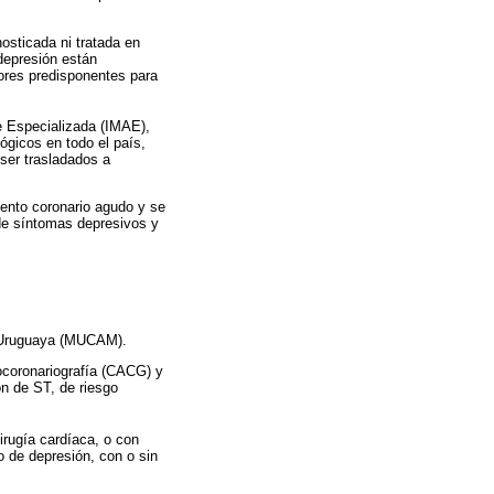
sticada ni tratada en
depresión están
tores predisponentes para
e Especializada (IMAE),
ógicos en todo el país,
 ser trasladados a
vento coronario agudo y se
 de síntomas depresivos y
ca Uruguaya (MUCAM).
ocoronariografía (CACG) y
n de ST, de riesgo
irugía cardíaca, o con
o de depresión, con o sin