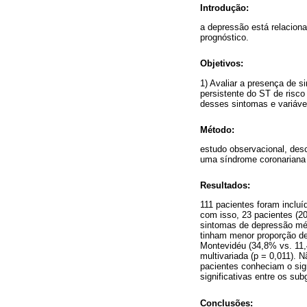
Introdução:
a depressão está relacion
prognóstico.
Objetivos:
1) Avaliar a presença de 
persistente do ST de risco
desses sintomas e variáve
Método:
estudo observacional, des
uma síndrome coronariana 
Resultados:
111 pacientes foram incluí
com isso, 23 pacientes (
sintomas de depressão méd
tinham menor proporção de
Montevidéu (34,8% vs. 11,4
multivariada (p = 0,011). 
pacientes conheciam o sig
significativas entre os s
Conclusões: