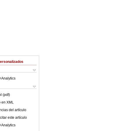
Personalizados
 Analytics
l (pdf)
lo en XML
cias del artículo
itar este artículo
 Analytics