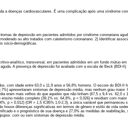
ada a doenças cardiovasculares. É uma complicação após uma síndrome coro
sintomas de depressão em pacientes admitidos por síndrome coronariana ag
 moderado ou alto tratados com cateterismo coronariano. 2) Identificar assoc
is sócio-demográficas.
critivo-analítico, transversal, em pacientes admitidos em um fundo mútuo e
aguda. A presença de depressão foi avaliada com a escala de Beck (BDI-II).
dos, com idade entre 63,0 ± 11,9 anos e 56,8% homens. O escore do BDI-II fo
20,7%) apresentaram sintomas de depressão média, mas nenhum grau maior.
ia eram mais velhos do que aqueles que não tinham (67,5 ± 9,4 vs. 62,0 ± 1
 ensino médio completo (39,1% vs. 64,8%, p = 0,026) e residiam com maior 
%, p = 0,012) (OR = 1,5 IC95% 1,0-2,3), a única variável que permaneceu sig
Não houve diferenças significativas em termos de gênero e estilo de vida sede
nificado e o prognóstico de sua doença e 27,0% as medidas de reabilitação,
ubgrupos: com ou sem sintomas de depressão média.