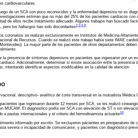
s cardiovasculares.
uego de un SCA son poco reconocidos y la enfermedad depresiva no es diagno
vestigaciones estiman que no más del 25% de los pacientes cardíacos con 
itad de ellos recibe tratamiento adecuado. Algunos trabajos han buscado fac
2
,
3
,
5
,
8
 pero los hallazgos han sido discordantes
.
os coronarios se realizan exclusivamente en Institutos de Medicina Altament
acional de Recursos. Cuando se realizó este trabajo había siete IMAE cardiol
l (Montevideo). La mayor parte de los pacientes de otros departamentos deben
dimiento.
ar la presencia de síntomas depresivos en pacientes que ingresaron por un e
 cardíaco. Adicionalmente, determinar si existe asociación entre la presencia
s, intentando identificar aspectos modificables en la calidad de atención.
DO
rvacional, descriptivo- analítico de corte transversal en la mutualista Médi
 pacientes que ingresaron durante 12 meses por SCA, se les realizó cineangi
en MUCAM. El diagnóstico podía ser SCA con elevación de ST o sin elevació
10
o a pautas internacionales y el criterio del hemodinamista actuante
.
miento informado por escrito. Se excluyeron pacientes en preoperatorio de c
cusia severa o incapacidad de comunicarse, y pacientes con diagnóstico previ