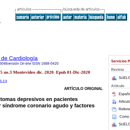
 de Cardiología
Servicios 
0048
versión On-line
ISSN
1688-0420
Revista
35 no.3 Montevideo dic. 2020 Epub 01-Dic-2020
SciELO
35.3.9
Articulo
ARTÍCULO ORIGINAL
Españo
ntomas depresivos en pacientes
Articu
r síndrome coronario agudo y factores
Referen
Como c
SciELO