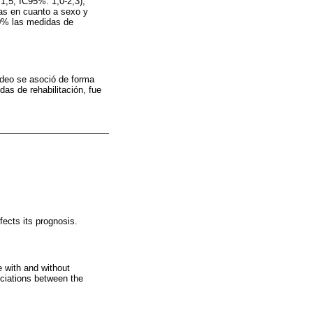
,5; IC95%: 1,0-2,3),
ivas en cuanto a sexo y
,0% las medidas de
ideo se asoció de forma
as de rehabilitación, fue
fects its prognosis.
 with and without
ociations between the