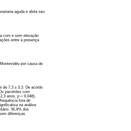
nariana aguda e afeta seu
uda com e sem elevação
iações entre a presença
m Montevidéu por causa de
i de 7,3 ± 3,3. De acordo
 Os pacientes com
2,3 anos, p = 0,048),
frequência fora de
nificativa na análise
ntário. 36,9% dos
 sem diferenças