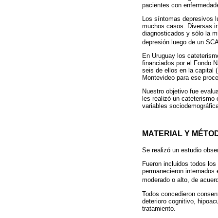
pacientes con enfermedade
Los síntomas depresivos l
muchos casos. Diversas in
diagnosticados y sólo la m
depresión luego de un SCA,
En Uruguay los cateterism
financiados por el Fondo N
seis de ellos en la capita
Montevideo para ese proce
Nuestro objetivo fue evalu
les realizó un cateterismo
variables sociodemográfica
MATERIAL Y MÉTO
Se realizó un estudio obse
Fueron incluidos todos los
permanecieron internados 
moderado o alto, de acuerd
Todos concedieron consenti
deterioro cognitivo, hipoa
tratamiento.