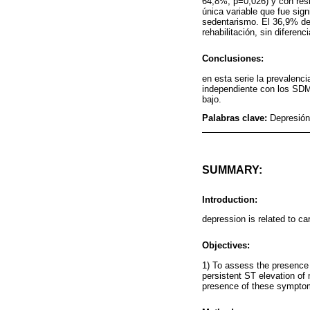
64,8%, p=0,026) y con res
única variable que fue sign
sedentarismo. El 36,9% de
rehabilitación, sin diferen
Conclusiones:
en esta serie la prevalen
independiente con los SDM.
bajo.
Palabras clave:
Depresión
SUMMARY:
Introduction:
depression is related to ca
Objectives:
1) To assess the presence
persistent ST elevation of 
presence of these sympto