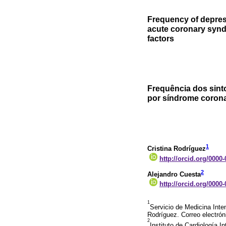
Frequency of depres
acute coronary synd
factors
Frequência dos sint
por síndrome corona
1
Cristina Rodríguez
http://orcid.org/0000
2
Alejandro Cuesta
http://orcid.org/0000
1
Servicio de Medicina Int
Rodríguez. Correo electró
2
Instituto de Cardiología 