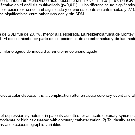
idencia fuera de Montevideo más frecuente (34,8% vs. 11,4%, p=0,012) (OR=1
ificativa en el análisis multivariado (p=0,011). Hubo diferencias no significat
 los pacientes conocía el significado y el pronóstico de su enfermedad y 27
cias significativas entre subgrupos con y sin SDM.
cia de SDM fue de 20,7%, menor a la esperada. La residencia fuera de Montev
 El conocimiento por parte de los pacientes de su enfermedad y de las medid
; Infarto agudo de miocardio; Síndrome coronario agudo
rdiovascular disease. It is a complication after an acute coronary event and af
 of depression symptoms in patients admitted for an acute coronary syndrome
moderate or high risk treated with coronary catheterization. 2) To identify ass
ms and sociodemographic variables.