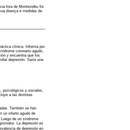
cia fora de Montevidéu foi
sua doença e medidas de
áctica clínica. Informa por
síndrome coronario agudo,
sión y encuentra que los
ollar depresión. Sería una
 psicológicos y sociales,
luye a las distintas
iadas. También se han
n un infarto agudo de
. Luego de un síndrome
eprimidos. La depresión es
evalencia de depresión en