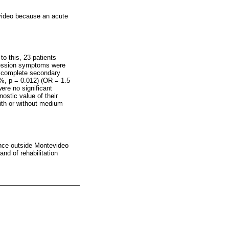
evideo because an acute
o this, 23 patients
ression symptoms were
of complete secondary
%, p = 0.012) (OR = 1.5
were no significant
ostic value of their
ith or without medium
nce outside Montevideo
d of rehabilitation