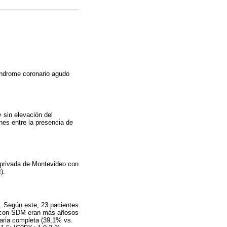
índrome coronario agudo
 sin elevación del
nes entre la presencia de
n privada de Montevideo con
).
3. Según este, 23 pacientes
s con SDM eran más añosos
aria completa (39,1% vs.