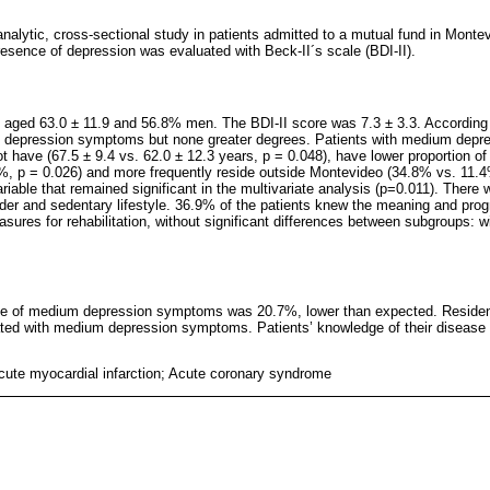
-analytic, cross-sectional study in patients admitted to a mutual fund in Mont
sence of depression was evaluated with Beck-II´s scale (BDI-II).
, aged 63.0 ± 11.9 and 56.8% men. The BDI-II score was 7.3 ± 3.3. According t
 depression symptoms but none greater degrees. Patients with medium dep
ot have (67.5 ± 9.4 vs. 62.0 ± 12.3 years, p = 0.048), have lower proportion 
%, p = 0.026) and more frequently reside outside Montevideo (34.8% vs. 11.4
riable that remained significant in the multivariate analysis (p=0.011). There 
nder and sedentary lifestyle. 36.9% of the patients knew the meaning and progn
ures for rehabilitation, without significant differences between subgroups: w
ence of medium depression symptoms was 20.7%, lower than expected. Reside
ed with medium depression symptoms. Patients’ knowledge of their disease an
cute myocardial infarction; Acute coronary syndrome