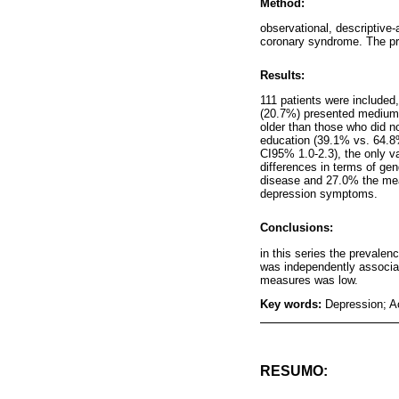
Method:
observational, descriptive
coronary syndrome. The pre
Results:
111 patients were included
(20.7%) presented medium
older than those who did n
education (39.1% vs. 64.8
CI95% 1.0-2.3), the only va
differences in terms of ge
disease and 27.0% the meas
depression symptoms.
Conclusions:
in this series the preval
was independently associat
measures was low.
Key words:
Depression; A
RESUMO: