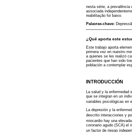
nesta série, a prevalência
associada independenteme
reabilitação foi baixo.
Palavras-chave:
Depressã
¿Qué aporta este estu
Este trabajo aporta element
primera vez en nuestro me
a quienes se les realizó c
pacientes que han sido tra
población a contemplar esp
INTRODUCCIÓN
La salud y la enfermedad s
que se integran en un indiv
variables psicológicas en e
La depresión y la enfermed
descrito interacciones y p
miocardio hay una elevada 
coronario agudo (SCA) el r
un factor de riesgo indepe