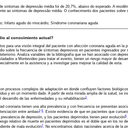
 de sintomas de depressão média foi de 20,7%, abaixo do esperado. A residên
nte ao sintomas de depressão média. O conhecimento dos pacientes sobre 
o; Infarto agudo do miocárdio; Síndrome coronariana aguda
dio al conocimiento actual?
os para una visión integral del paciente con afección coronaria aguda en la pr
dio sobre la frecuencia de síntomas depresivos en pacientes ingresados por 
ateterismo. Analiza variables de la bibliografía que se han asociado con depre
sladados a Montevideo para tratar el evento, tienen un riesgo mayor de desarr
ecialmente en la asistencia y a investigar para mejorar la calidad de esta.
on procesos complejos de adaptación en donde confluyen factores biológicos,
iduo y en un momento dado. A partir de esta mirada amplia de la salud, se inc
1
l desarrollo de las enfermedades y su rehabilitación
.
ad coronaria tienen una alta prevalencia y con frecuencia se presentan asoc
2
-
5
otenciación entre ambas
. Existe evidencia de que en pacientes que cursaro
6
prevalencia de depresión, y los pacientes deprimidos tienen peor evolución
iesgo relativo de muerte en pacientes deprimidos es el doble que en los no d
7
ndiente de mala evolución
. No encontramos datos nacionales acerca de la pr