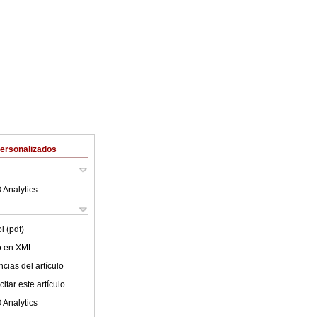
Personalizados
 Analytics
l (pdf)
lo en XML
cias del artículo
itar este artículo
 Analytics