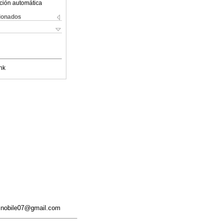
ción automática
cionados
nk
atinobile07@gmail.com