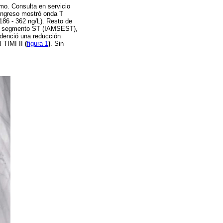
smo. Consulta en servicio
 ingreso mostró onda T
(186 - 362 ng/L). Resto de
 del segmento ST (IAMSEST),
idenció una reducción
l TIMI II
(
figura 1
)
. Sin