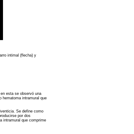
rro intimal (flecha) y
 en esta se observó una
so hematoma intramural que
dventicia. Se define como
producirse por dos
ma intramural que comprime