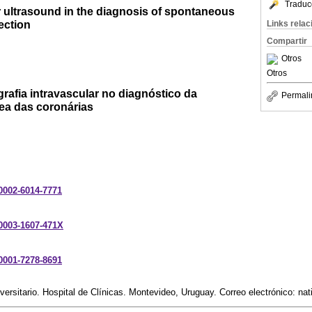
Traduc
r ultrasound in the diagnosis of spontaneous
ection
Links rela
Compartir
Otros
Otros
rafia intravascular no diagnóstico da
Permali
ea das coronárias
-0002-6014-7771
-0003-1607-471X
-0001-7278-8691
versitario. Hospital de Clínicas. Montevideo, Uruguay. Correo electrónico: n