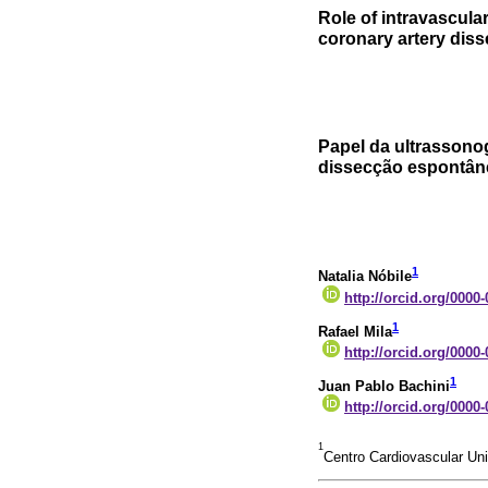
Role of intravascula
coronary artery diss
Papel da ultrassonog
dissecção espontân
1
Natalia Nóbile
http://orcid.org/0000
1
Rafael Mila
http://orcid.org/0000
1
Juan Pablo Bachini
http://orcid.org/0000
1
Centro Cardiovascular Uni