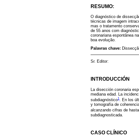
RESUMO:
O diagnóstico de dissecç
técnicas de imagem intrac
mas o tratamento conserva
de 55 anos com diagnóstic
coronariana espontânea na 
boa evolução.
Palavras chave:
Dissecção
Sr. Editor:
INTRODUCCIÓN
La disección coronaria es
mediana edad. La incidenci
1
subdiagnóstico
. En los ú
y tomografía de coherencia
alcanzando cifras de has
subdiagnosticada.
CASO CLÍNICO