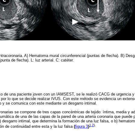
intracoronaria. A) Hematoma mural circunferencial (puntas de flecha). B) Desga
unta de flecha). L: luz arterial. C: catéter.
co de una paciente joven con un IAMSEST, se le realizó CACG de urgencia y
por lo que se decide realizar IVUS. Con este método se evidencia un exten
o y se comunica con este mediante un desgarro intimal.
oronarias se compone de tres capas concéntricas de tejido: íntima, media y a
umática de una de las capas de la pared de una arteria coronaria que puede 
 desgarro intimal, que determina la formación de una luz falsa, o b) hemato
1
,
2
).
ión de continuidad entre esta y la luz falsa
(
figura 3
)