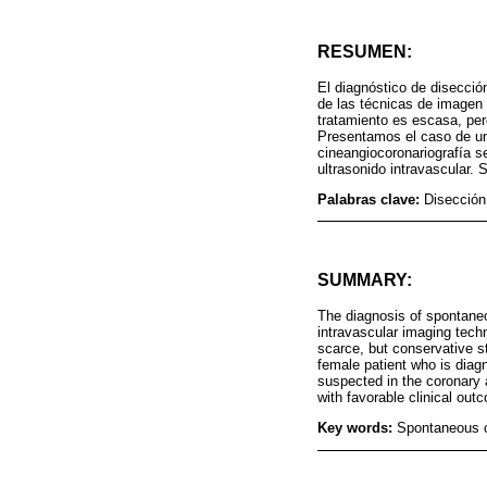
RESUMEN:
El diagnóstico de disecci
de las técnicas de imagen 
tratamiento es escasa, pe
Presentamos el caso de una
cineangiocoronariografía 
ultrasonido intravascular.
Palabras clave:
Disección
SUMMARY:
The diagnosis of spontaneo
intravascular imaging tech
scarce, but conservative s
female patient who is diag
suspected in the coronary
with favorable clinical out
Key words:
Spontaneous co