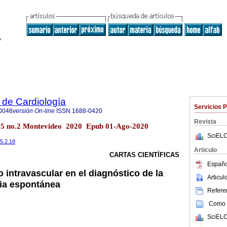
 de Cardiología
Servicios 
0048
versión On-line
ISSN
1688-0420
Revista
.35 no.2 Montevideo 2020 Epub 01-Ago-2020
SciELO
35.2.18
Articulo
CARTAS CIENTÍFICAS
Españo
o intravascular en el diagnóstico de la
Articu
ia espontánea
Referen
Como c
SciELO