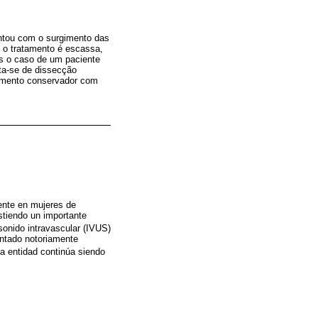
ntou com o surgimento das
e o tratamento é escassa,
s o caso de um paciente
ta-se de dissecção
atamento conservador com
ente en mujeres de
stiendo un importante
asonido intravascular (IVUS)
entado notoriamente
la entidad continúa siendo