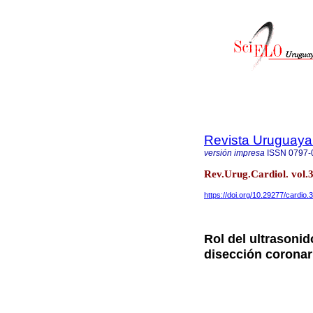
Revista Uruguaya
versión impresa
ISSN
0797-
Rev.Urug.Cardiol. vol
https://doi.org/10.29277/cardio.
Rol del ultrasonid
disección coronar