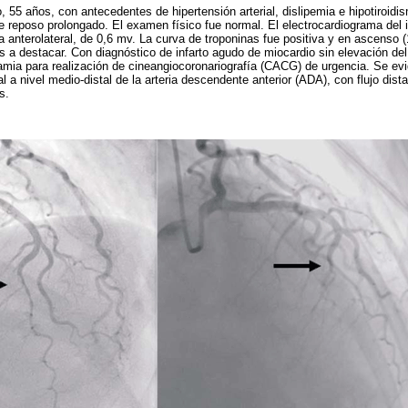
 55 años, con antecedentes de hipertensión arterial, dislipemia e hipotiroidi
 reposo prolongado. El examen físico fue normal. El electrocardiograma del
ra anterolateral, de 0,6 mv. La curva de troponinas fue positiva y en ascenso 
os a destacar. Con diagnóstico de infarto agudo de miocardio sin elevación
mia para realización de cineangiocoronariografía (CACG) de urgencia. Se ev
l a nivel medio-distal de la arteria descendente anterior (ADA), con flujo dista
s.