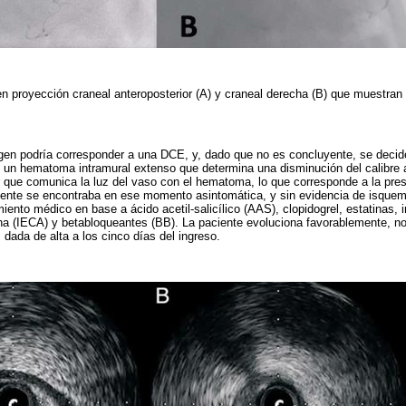
en proyección craneal anteroposterior (A) y craneal derecha (B) que muestran 
gen podría corresponder a una DCE, y, dado que no es concluyente, se decid
 un hematoma intramural extenso que determina una disminución del calibre 
r que comunica la luz del vaso con el hematoma, lo que corresponde a la pres
iente se encontraba en ese momento asintomática, y sin evidencia de isquem
iento médico en base a ácido acetil-salicílico (AAS), clopidogrel, estatinas, 
ina (IECA) y betabloqueantes (BB). La paciente evoluciona favorablemente, n
s dada de alta a los cinco días del ingreso.