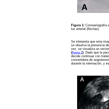
Figura 1:
Coronariografía 
luz arterial (flechas).
Se interpreta que esta ima
se observa la presencia de
vez, se visualiza un secto
(
figura 2
)
. Dado que la pac
decide continuar con tratam
convertidora de angiotens
durante la internación, y e