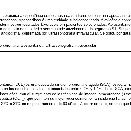
ão coronariana espontânea como causa da síndrome coronariana aguda aume
oronariana. Apesar disso é uma entidade subdiagnosticada. A evidência sobr
dor mostrou resultados favoráveis em pacientes selecionados. Apresentamo
o de infarto do miocárdio sem supradesnivelamento do segmento ST. Suspei
angiografia, confirmada por ultrassonografia intravascular. Se optou por tr
 coronariana espontânea; Ultrassonografía intravascular
pontánea (DCE) es una causa de síndrome coronario agudo (SCA), especialm
a en los estudios iniciales se encontraba entre 0,2% y 1,1% de los SCA, exi
ltimos años, con el surgimiento de las técnicas de imagen intracoronaria (ultr
 óptica (OCT)), que permiten su mejor reconocimiento, la incidencia ha aum
1
ta 22% a 31% en mujeres menores de 60 años
. A pesar de esto, se cree que 