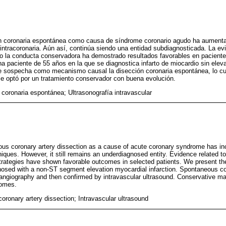
ón coronaria espontánea como causa de síndrome coronario agudo ha aumenta
intracoronaria. Aún así, continúa siendo una entidad subdiagnosticada. La evi
ro la conducta conservadora ha demostrado resultados favorables en pacient
 paciente de 55 años en la que se diagnostica infarto de miocardio sin eleva
se sospecha como mecanismo causal la disección coronaria espontánea, lo cu
 Se optó por un tratamiento conservador con buena evolución.
 coronaria espontánea; Ultrasonografía intravascular
us coronary artery dissection as a cause of acute coronary syndrome has inc
niques. However, it still remains an underdiagnosed entity. Evidence related 
trategies have shown favorable outcomes in selected patients. We present the
nosed with a non-ST segment elevation myocardial infarction. Spontaneous cor
 angiography and then confirmed by intravascular ultrasound. Conservative 
comes.
ronary artery dissection; Intravascular ultrasound