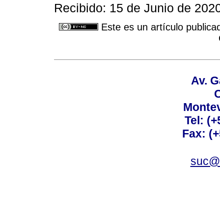
Recibido: 15 de Junio de 202
Este es un artículo publica
Av. G
C
Montev
Tel: (
Fax: (
suc@a