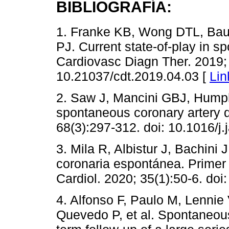
BIBLIOGRAFÍA:
1. Franke KB, Wong DTL, Baum
PJ. Current state-of-play in s
Cardiovasc Diagn Ther. 2019; 
10.21037/cdt.2019.04.03 [
Lin
2. Saw J, Mancini GBJ, Hump
spontaneous coronary artery d
68(3):297-312. doi: 10.1016/j
3. Mila R, Albistur J, Bachini
coronaria espontánea. Primer 
Cardiol. 2020; 35(1):50-6. doi
4. Alfonso F, Paulo M, Lennie
Quevedo P, et al. Spontaneous