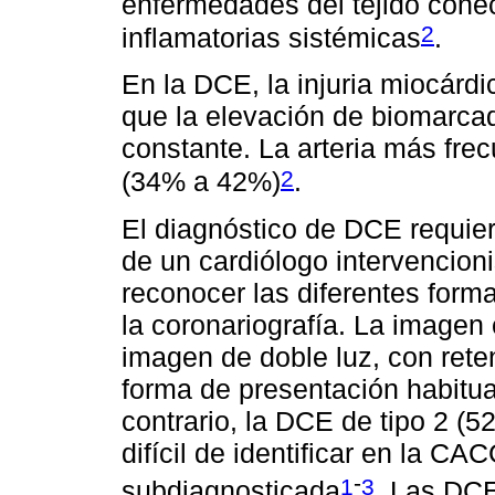
enfermedades del tejido cone
2
inflamatorias sistémicas
.
En la DCE, la injuria miocárd
que la elevación de biomarca
constante. La arteria más fre
2
(34% a 42%)
.
El diagnóstico de DCE requie
de un cardiólogo intervencio
reconocer las diferentes form
la coronariografía. La imagen 
imagen de doble luz, con reten
forma de presentación habitua
contrario, la DCE de tipo 2 (
difícil de identificar en la C
-
1
3
subdiagnosticada
. Las DCE