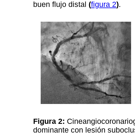
buen flujo distal
(
figura 2
)
.
Figura 2:
Cineangiocoronariog
dominante con lesión suboclu