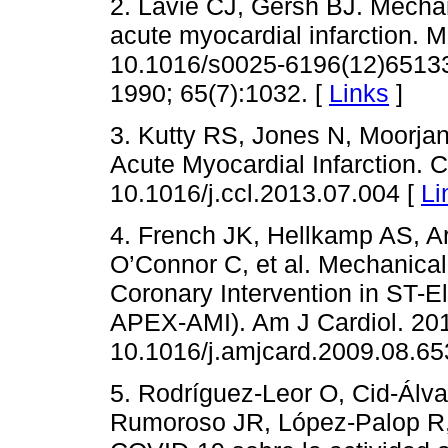
2. Lavie CJ, Gersh BJ. Mechan
acute myocardial infarction. M
10.1016/s0025-6196(12)65133-
1990; 65(7):1032. [
Links
]
3. Kutty RS, Jones N, Moorjan
Acute Myocardial Infarction. C
10.1016/j.ccl.2013.07.004 [
Li
4. French JK, Hellkamp AS, 
O’Connor C, et al. Mechanica
Coronary Intervention in ST-El
APEX-AMI). Am J Cardiol. 2010
10.1016/j.amjcard.2009.08.65
5. Rodríguez-Leor O, Cid-Álva
Rumoroso JR, López-Palop R, 