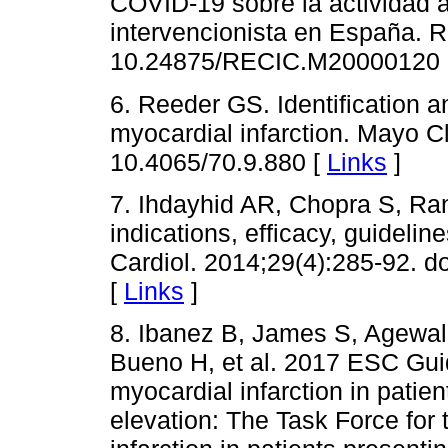
COVID-19 sobre la actividad a
intervencionista en España. RE
10.24875/RECIC.M20000120 
6. Reeder GS. Identification a
myocardial infarction. Mayo Cl
10.4065/70.9.880 [
Links
]
7. Ihdayhid AR, Chopra S, Rank
indications, efficacy, guidelin
Cardiol. 2014;29(4):285-92.
[
Links
]
8. Ibanez B, James S, Agewall
Bueno H, et al. 2017 ESC Gui
myocardial infarction in patie
elevation: The Task Force fo