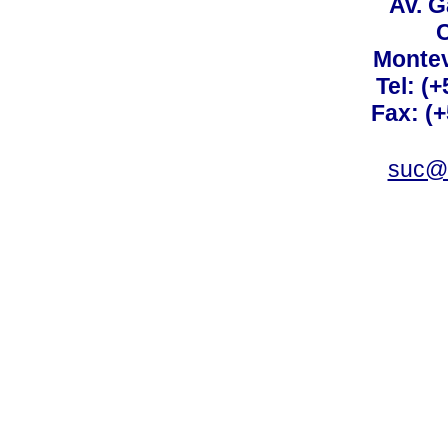
Av. G
C
Montev
Tel: (
Fax: (
suc@a