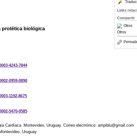
Traduc
Links rela
Compartir
Otros
protética biológica
Otros
Permali
-0003-4243-7844
-0002-0959-0890
-0003-1192-8675
-0002-5470-0585
ugía Cardíaca. Montevideo, Uruguay. Correo electrónico: ampiblu@gmail.com
 Montevideo, Uruguay.