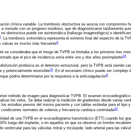
ación clínica variable. La trombosis obstructiva se asocia con compromiso
o, a menudo con un progreso insidioso, que de diagnosticarse tardíamente pu
 no obstructiva puede ser asintomática (hallazgo imagenológico) o identifica
2
. La trombosis sintomática representa el extremo final del espectro de la TV
8
as valvas es mucho más frecuente
.
e se consideraba que el riesgo de TVPB se limitaba a los primeros tres mese
18
trado que el pico de incidencia sería entre uno y dos años posimplante
.
disfunción protésica es el deterioro estructural, pero la TVPB está siendo c
19
e y potencialmente reversible
. En el escenario clínico puede ser complejo 
8
nque podría determinarse por la respuesta a la anticoagulación
.
rimer método de imagen para diagnosticar TVPB. El examen ecocardiográfico d
alizar los velos. Se debe realizar la medición de gradientes desde varias vent
 los estudios previos del mismo paciente y con tablas estándar para el tipo 
20
 condiciones normales de volemia y frecuencia cardíaca controlada
.
ilidad de una TVPB en el ecocardiograma transtorácico (ETT) cuando los gra
% luego del implante, o en aquellos en que se observe un trombo recubriend
ado ventricular para las válvulas mitral y tricúspide; lado arterial para las válv