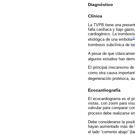
Diagnóstico
Clínica
La TVPB tiene una present
falla cardíaca y bajo gast
cardiogénico. La trombosis
1
etiológica de una embolia
trombosis subclínica de l
A pesar de que clásicament
algunos estudios han demos
El principal mecanismo de 
como otra causa important
degeneración protésica, au
Ecocardiografía
El ecocardiograma es el p
vistas, con zoom para visu
valvular para comparar con
proceso debe realizarse en
Debe considerarse la posib
hayan aumentado más de 50
el lado “corriente abajo” (l