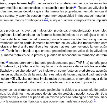
12
tless,
respectivamente)
. Las válvulas transcatéter también consisten en teji
13
tent
metálico autoexpandible, o expandible con balón
. Todas las válvulas 
vulas mecánicas debido a que imitan mejor las propiedades hemodinámicas de 
íneo central, y además poseen menor trombogenicidad intrínseca del material 
12
ss
son las menos trombogénicas
, aunque cualquier cuerpo extraño implant
s protésica incluyen: a) malposición protésica; b) endotelización incompleta
2
anguínea
. La influencia de los factores hemodinámicos se ve reflejada en el 
ótesis del lado derecho del corazón, donde la velocidad del flujo sanguíneo 
trombosis serían particularmente relevantes en las válvulas transcatéter, co
tasis entre el anillo metálico y los tejidos nativos, promoviendo la formació
15
ón
. También se ha visto que en este procedimiento los velos de la válvula n
 el marco metálico de la prótesis, pueden desencadenar la formación de tro
16
lmes
encontraron como factores predisponentes para TVPB: a) tamaño peque
C) elevado; c) falta de anticoagulación, y d) implante de válvula transcatéter
17
e Sachdev y colaboradores
se incluyeron como factores predictores, además
 auricular, dilatación de la aurícula, y estados de hipercoagulabilidad, entre ot
)
sobre 405 válvulas aórticas implantadas transcatéter, el tamaño mayor de la 
is, mientras que el tratamiento con warfarina tuvo un efecto protector.
mayor en los primeros tres meses posimplante debido a la ausencia de endotel
ba, los distintos mecanismos de disfunción protésica pueden coexistir. Se p
degeneración puedan ser parte de un mismo proceso patológico continuo, sien
2
, y la organización fibrótica lo que ocurre más tarde en la evolución
.