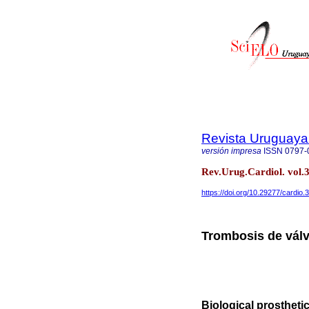
Revista Uruguaya
versión impresa
ISSN
0797-
Rev.Urug.Cardiol. vol
https://doi.org/10.29277/cardio.
Trombosis de válv
Biological prostheti