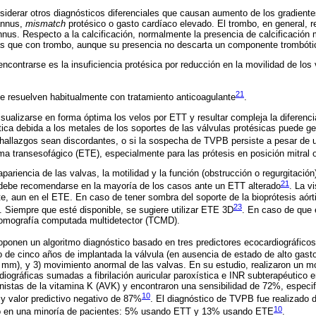
iderar otros diagnósticos diferenciales que causan aumento de los gradiente
annus,
mismatch
protésico o gasto cardíaco elevado. El trombo, en general, r
annus. Respecto a la calcificación, normalmente la presencia de calcificación
s que con trombo, aunque su presencia no descarta un componente trombóti
ncontrarse es la insuficiencia protésica por reducción en la movilidad de los 
21
e resuelven habitualmente con tratamiento anticoagulante
.
ualizarse en forma óptima los velos por ETT y resultar compleja la diferenc
tica debida a los metales de los soportes de las válvulas protésicas puede 
 hallazgos sean discordantes, o si la sospecha de TVPB persiste a pesar de
ma transesofágico (ETE), especialmente para las prótesis en posición mitral o
pariencia de las valvas, la motilidad y la función (obstrucción o regurgitación
21
debe recomendarse en la mayoría de los casos ante un ETT alterado
. La v
te, aun en el ETE. En caso de tener sombra del soporte de la bioprótesis aórt
23
. Siempre que esté disponible, se sugiere utilizar ETE 3D
. En caso de que
 tomografía computada multidetector (TCMD).
oponen un algoritmo diagnóstico basado en tres predictores ecocardiográfico
o de cinco años de implantada la válvula (en ausencia de estado de alto gast
2 mm), y 3) movimiento anormal de las valvas. En su estudio, realizaron un m
diográficas sumadas a fibrilación auricular paroxística e INR subterapéutico 
istas de la vitamina K (AVK) y encontraron una sensibilidad de 72%, especif
10
 y valor predictivo negativo de 87%
. El diagnóstico de TVPB fue realizado d
10
olo en una minoría de pacientes: 5% usando ETT y 13% usando ETE
.