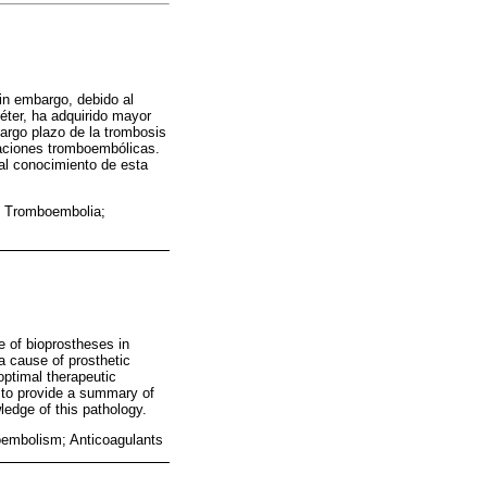
in embargo, debido al
éter, ha adquirido mayor
largo plazo de la trombosis
icaciones tromboembólicas.
 al conocimiento de esta
r; Tromboembolia;
e of bioprostheses in
a cause of prosthetic
optimal therapeutic
 to provide a summary of
ledge of this pathology.
oembolism; Anticoagulants