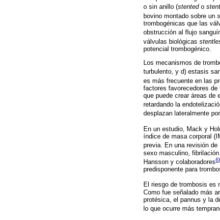
o sin anillo (
stented
o
sten
bovino montado sobre un
s
trombogénicas que las vál
obstrucción al flujo sangu
válvulas biológicas
stentle
potencial trombogénico.
Los mecanismos de trombosi
turbulento, y d) estasis s
es más frecuente en las pr
factores favorecedores de 
que puede crear áreas de es
retardando la endotelizaci
desplazan lateralmente por
En un estudio, Mack y Ho
índice de masa corporal (IM
previa. En una revisión d
sexo masculino, fibrilación
6
Hansson y colaboradores
predisponente para trombos
El riesgo de trombosis es 
Como fue señalado más arri
protésica, el pannus y la 
lo que ocurre más temprano