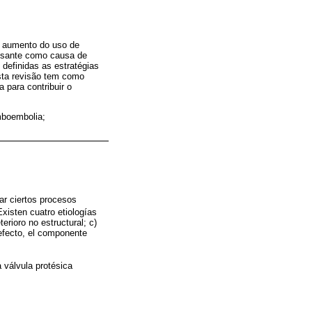
ao aumento do uso de
ressante como causa de
 definidas as estratégias
Esta revisão tem como
 para contribuir o
mboembolia;
lar ciertos procesos
Existen cuatro etiologías
erioro no estructural; c)
 efecto, el componente
 válvula protésica