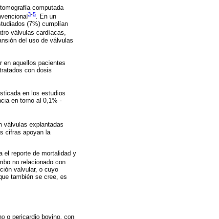
r tomografía computada
3
-
5
nvencional
. En un
estudiados (7%) cumplían
atro válvulas cardíacas,
ansión del uso de válvulas
r en aquellos pacientes
tratados con dosis
sticada en los estudios
cia en torno al 0,1% -
 válvulas explantadas
s cifras apoyan la
a el reporte de mortalidad y
ombo no relacionado con
nción valvular, o cuyo
 que también se cree, es
no o pericardio bovino, con