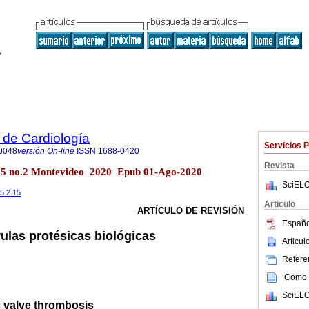
 de Cardiología
Servicios 
0048
versión On-line
ISSN
1688-0420
Revista
.35 no.2 Montevideo 2020 Epub 01-Ago-2020
SciELO
35.2.15
Articulo
ARTÍCULO DE REVISIÓN
Españo
ulas protésicas biológicas
Articu
Referen
Como c
SciELO
c valve thrombosis