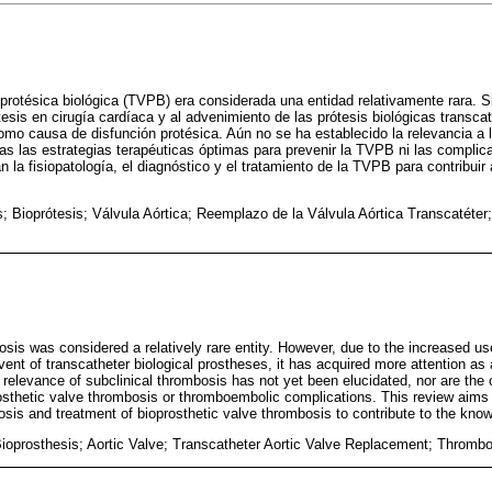
 protésica biológica (TVPB) era considerada una entidad relativamente rara. S
esis en cirugía cardíaca y al advenimiento de las prótesis biológicas transcat
como causa de disfunción protésica. Aún no se ha establecido la relevancia a 
idas las estrategias terapéuticas óptimas para prevenir la TVPB ni las compl
n la fisiopatología, el diagnóstico y el tratamiento de la TVPB para contribuir
; Bioprótesis; Válvula Aórtica; Reemplazo de la Válvula Aórtica Transcatéte
osis was considered a relatively rare entity. However, due to the increased us
ent of transcatheter biological prostheses, it has acquired more attention as 
 relevance of subclinical thrombosis has not yet been elucidated, nor are the 
rosthetic valve thrombosis or thromboembolic complications. This review aims
sis and treatment of bioprosthetic valve thrombosis to contribute to the know
ioprosthesis; Aortic Valve; Transcatheter Aortic Valve Replacement; Thromb