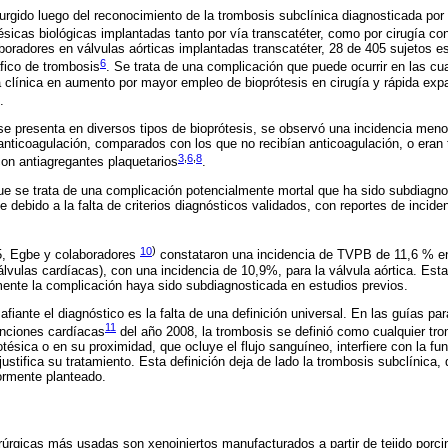
urgido luego del reconocimiento de la trombosis subclínica diagnosticada po
tésicas biológicas implantadas tanto por vía transcatéter, como por cirugía co
oradores en válvulas aórticas implantadas transcatéter, 28 de 405 sujetos 
6
fico de trombosis
. Se trata de una complicación que puede ocurrir en las cu
a clínica en aumento por mayor empleo de bioprótesis en cirugía y rápida exp
.
se presenta en diversos tipos de bioprótesis, se observó una incidencia meno
anticoagulación, comparados con los que no recibían anticoagulación, o eran 
3
,
6
,
8
on antiagregantes plaquetarios
.
ue se trata de una complicación potencialmente mortal que ha sido subdiagno
debido a la falta de criterios diagnósticos validados, con reportes de inciden
10
)
5, Egbe y colaboradores
constataron una incidencia de TVPB de 11,6 % en
álvulas cardíacas), con una incidencia de 10,9%, para la válvula aórtica. Esta
ente la complicación haya sido subdiagnosticada en estudios previos.
iante el diagnóstico es la falta de una definición universal. En las guías par
11
enciones cardíacas
del año 2008, la trombosis se definió como cualquier tr
rotésica o en su proximidad, que ocluye el flujo sanguíneo, interfiere con la fu
ustifica su tratamiento. Esta definición deja de lado la trombosis subclínica,
ormente planteado.
irúrgicas más usadas son xenoinjertos manufacturados a partir de tejido porci