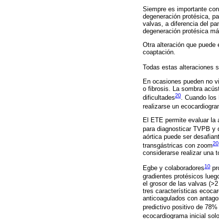
Siempre es importante cons
degeneración protésica, p
valvas, a diferencia del p
degeneración protésica má
Otra alteración que puede e
coaptación.
Todas estas alteraciones s
En ocasiones pueden no vis
o fibrosis. La sombra acús
20
dificultades
. Cuando los
realizarse un ecocardiogra
El ETE permite evaluar la a
para diagnosticar TVPB y 
aórtica puede ser desafian
20
transgástricas con zoom
considerarse realizar una
10
Egbe y colaboradores
pr
gradientes protésicos lueg
el grosor de las valvas (>
tres características ecocar
anticoagulados con antagon
predictivo positivo de 78%
ecocardiograma inicial s