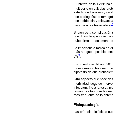
El interés en la TVPB ha s
multicorte en válvulas pro
estudio de Hansson y colab
con el diagnóstico tomográ
con incidencia y relevanci
7
bioprotésicas transcatéter
Si bien esta complicación 
con dosis terapéuticas de 
subóptimas, o solamente c
La importancia radica en q
más antiguos, posiblemente 
9
6%
.
En un estudio del año 201
(considerando las cuatro v
hipótesis de que probablem
Otro aspecto que hace desaf
morbilidad luego de interv
infección, fijo a la valva p
tamaño es tan grande que j
más frecuente de lo anteri
Fisiopatología
Las prótesis biológicas qu