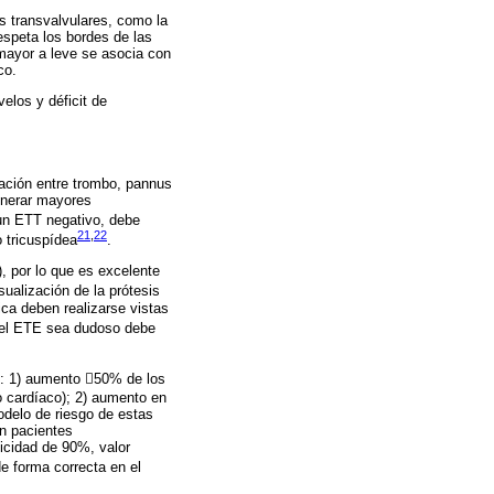
s transvalvulares, como la
espeta los bordes de las
 mayor a leve se asocia con
co.
velos y déficit de
iación entre trombo, pannus
generar mayores
 un ETT negativo, debe
21
,
22
 tricuspídea
.
), por lo que es excelente
isualización de la prótesis
ica deben realizarse vistas
 el ETE sea dudoso debe
s: 1) aumento 50% de los
o cardíaco); 2) aumento en
odelo de riesgo de estas
en pacientes
icidad de 90%, valor
e forma correcta en el