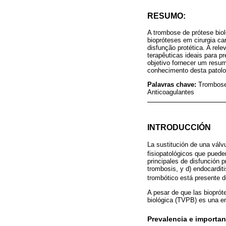
RESUMO:
A trombose de prótese biol
biopróteses em cirurgia ca
disfunção protética. A rel
terapêuticas ideais para 
objetivo fornecer um resum
conhecimento desta patolo
Palavras chave:
Trombose;
Anticoagulantes
INTRODUCCIÓN
La sustitución de una válvu
fisiopatológicos que puede
principales de disfunción p
trombosis, y d) endocardit
trombótico está presente d
A pesar de que las bioprót
biológica (TVPB) es una e
Prevalencia e importan