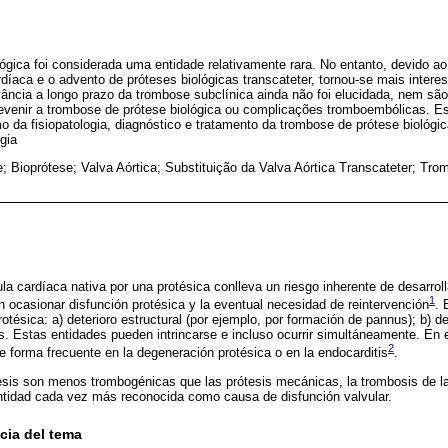
ógica foi considerada uma entidade relativamente rara. No entanto, devido 
rdíaca e o advento de próteses biológicas transcateter, tornou-se mais inte
evância a longo prazo da trombose subclínica ainda não foi elucidada, nem são
prevenir a trombose de prótese biológica ou complicações tromboembólicas. 
o da fisiopatologia, diagnóstico e tratamento da trombose de prótese biológica
gia
 Bioprótese; Valva Aórtica; Substituição da Valva Aórtica Transcateter; Tro
la cardíaca nativa por una protésica conlleva un riesgo inherente de desarrol
1
n ocasionar disfunción protésica y la eventual necesidad de reintervención
. 
rotésica: a) deterioro estructural (por ejemplo, por formación de pannus); b) det
is. Estas entidades pueden intrincarse e incluso ocurrir simultáneamente. En
2
e forma frecuente en la degeneración protésica o en la endocarditis
.
esis son menos trombogénicas que las prótesis mecánicas, la trombosis de la
ntidad cada vez más reconocida como causa de disfunción valvular.
cia del tema