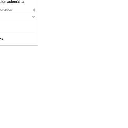
ción automática
cionados
nk