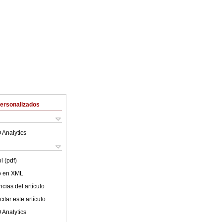
Personalizados
 Analytics
l (pdf)
lo en XML
cias del artículo
itar este artículo
 Analytics