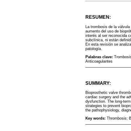
RESUMEN:
La trombosis de la válvula
aumento del uso de bioprót
interés al ser reconocida 
subclínica, ni están defin
En esta revisión se analiza
patología.
Palabras clave:
Trombosis
Anticoagulantes
SUMMARY:
Bioprosthetic valve thromb
cardiac surgery and the adv
dysfunction. The long-term
strategies to prevent biop
the pathophysiology, diagno
Key words:
Thrombosis; B