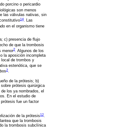
do porcino o pericardio
biológicas son menos
las válvulas nativas, sin
14
constitutivo
. Las
ado en el organismo tiene
; c) presencia de flujo
hecho de que la trombosis
2
es menor
. Algunos de los
mo la aposición incompleta
n local de trombos y
ativa estenótica, que se
2
mbos
.
ño de la prótesis; b)
 sobre prótesis quirúrgica
 de los ya nombrados, el
ros. En el estudio de
prótesis fue un factor
12
ización de la prótesis
.
lantea que la trombosis
do la trombosis subclínica