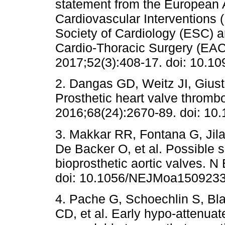
statement from the European 
Cardiovascular Interventions
Society of Cardiology (ESC) a
Cardio-Thoracic Surgery (EAC
2017;52(3):408-17. doi: 10.10
2. Dangas GD, Weitz JI, Gius
Prosthetic heart valve thrombo
2016;68(24):2670-89. doi: 10.
3. Makkar RR, Fontana G, Jila
De Backer O, et al. Possible su
bioprosthetic aortic valves. 
doi: 10.1056/NEJMoa1509233
4. Pache G, Schoechlin S, Bla
CD, et al. Early hypo-attenuate