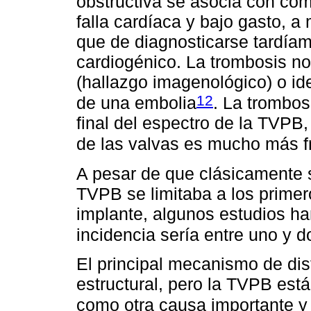
obstructiva se asocia con c
falla cardíaca y bajo gasto, 
que de diagnosticarse tardía
cardiogénico. La trombosis no
(hallazgo imagenológico) o ide
12
de una embolia
. La trombos
final del espectro de la TVPB,
de las valvas es mucho más f
A pesar de que clásicamente 
TVPB se limitaba a los primer
implante, algunos estudios h
incidencia sería entre uno y 
El principal mecanismo de disf
estructural, pero la TVPB es
como otra causa importante y 