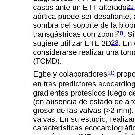
21
casos ante un ETT alterado
aórtica puede ser desafiante,
sombra del soporte de la biopr
20
transgástricas con zoom
. S
23
sugiere utilizar ETE 3D
. En
considerarse realizar una tom
(TCMD).
10
Egbe y colaboradores
propo
en tres predictores ecocardio
gradientes protésicos luego d
(en ausencia de estado de alt
grosor de las valvas (>2 mm),
valvas. En su estudio, realiza
características ecocardiográfi