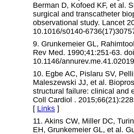
Berman D, Kofoed KF, et al. Su
surgical and transcatheter bio
observational study. Lancet 2
10.1016/s0140-6736(17)30757
9. Grunkemeier GL, Rahimtoola
Rev Med. 1990;41:251-63. doi
10.1146/annurev.me.41.0201
10. Egbe AC, Pislaru SV, Pell
Maleszewski JJ, et al. Biopro
structural failure: clinical an
Coll Cardiol . 2015;66(21):228
[
Links
]
11. Akins CW, Miller DC, Tur
EH, Grunkemeier GL, et al. Gui