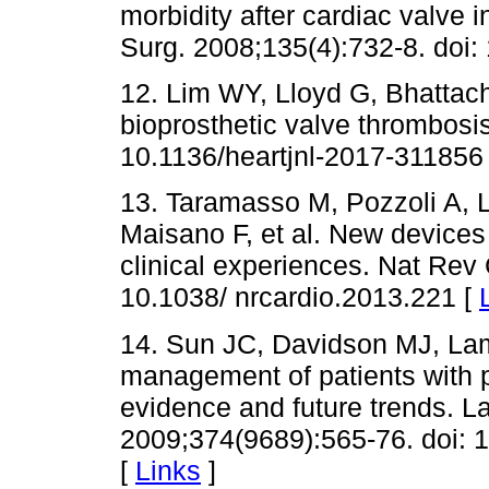
morbidity after cardiac valve 
Surg. 2008;135(4):732-8. doi:
12. Lim WY, Lloyd G, Bhattac
bioprosthetic valve thrombosi
10.1136/heartjnl-2017-311856
13. Taramasso M, Pozzoli A, 
Maisano F, et al. New devices 
clinical experiences. Nat Rev 
10.1038/ nrcardio.2013.221 [
14. Sun JC, Davidson MJ, Lam
management of patients with pr
evidence and future trends. L
2009;374(9689):565-76. doi:
[
Links
]