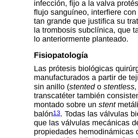
infección, fijo a la valva prot
flujo sanguíneo, interfiere co
tan grande que justifica su tr
la trombosis subclínica, que 
lo anteriormente planteado.
Fisiopatología
Las prótesis biológicas quirú
manufacturados a partir de tej
sin anillo (
stented
o
stentless,
transcatéter también consisten
montado sobre un
stent
metáli
13
balón
. Todas las válvulas 
que las válvulas mecánicas de
propiedades hemodinámicas de