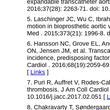
expandable transcatheter aorti
2016;37(28): 2263-71. doi: 10
5. Laschinger JC, Wu C, Ibra
motion in bioprosthetic aorti
Med . 2015;373(21): 1996-8.
6. Hansson NC, Grove EL, An
ON, Jensen JM, et al. Transca
incidence, predisposing factor
Cardiol . 2016;68(19):2059-69
[
Links
]
7. Puri R, Auffret V, Rodes-Ca
thrombosis. J Am Coll Cardiol 
10.1016/j.jacc.2017.02.051 [
L
8. Chakravarty T, Søndergaar