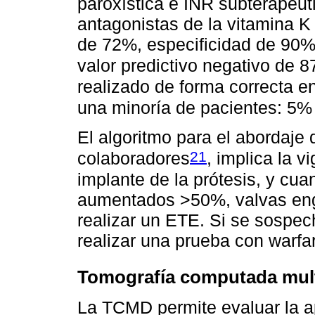
paroxística e INR subterapéut
antagonistas de la vitamina K
de 72%, especificidad de 90%,
valor predictivo negativo de 
realizado de forma correcta en
una minoría de pacientes: 5
El algoritmo para el abordaje 
21
colaboradores
, implica la v
implante de la prótesis, y cu
aumentados >50%, valvas engr
realizar un ETE. Si se sospe
realizar una prueba con warfari
Tomografía computada mult
La TCMD permite evaluar la ap