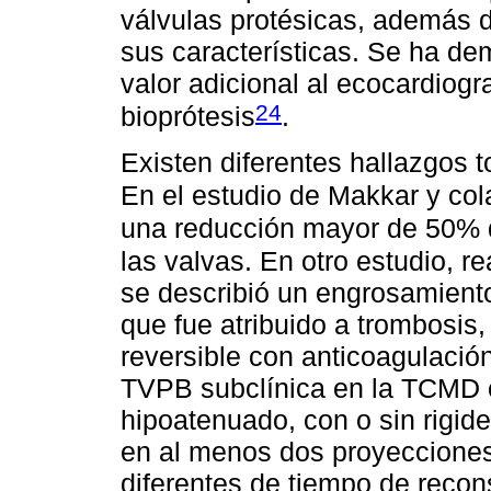
válvulas protésicas, además d
sus características. Se ha d
valor adicional al ecocardiog
24
bioprótesis
.
Existen diferentes hallazgos 
En el estudio de Makkar y co
una reducción mayor de 50% 
las valvas. En otro estudio, 
se describió un engrosamiento
que fue atribuido a trombosi
reversible con anticoagulación
TVPB subclínica en la TCMD
hipoatenuado, con o sin rigid
en al menos dos proyecciones 
diferentes de tiempo de recon