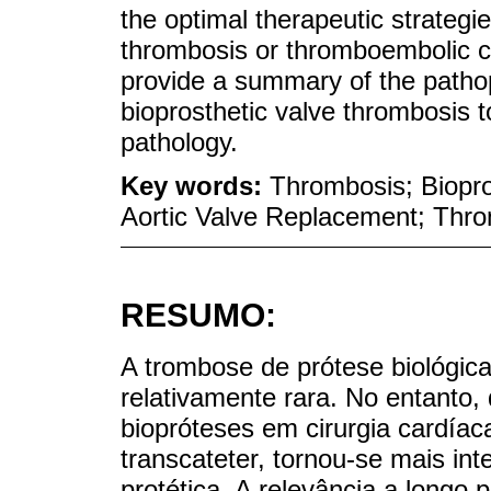
the optimal therapeutic strategi
thrombosis or thromboembolic c
provide a summary of the pathop
bioprosthetic valve thrombosis t
pathology.
Key words:
Thrombosis; Biopro
Aortic Valve Replacement; Thr
RESUMO:
A trombose de prótese biológic
relativamente rara. No entanto
biopróteses em cirurgia cardíac
transcateter, tornou-se mais in
protética. A relevância a longo