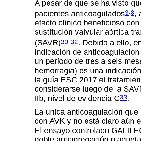
A pesar de que se ha visto q
,
3
8
pacientes anticoagulados
,
efecto clínico beneficioso con
sustitución valvular aórtica tr
-
30
32
(SAVR)
. Debido a ello, 
indicación de anticoagulación
un período de tres a seis mes
hemorragia) es una indicación 
la guía ESC 2017 el tratamie
considerarse luego de la SAVR
33
IIb, nivel de evidencia C
.
La única anticoagulación que
con AVK y no está claro aún el
El ensayo controlado GALIL
doble antiagregación plaqueta