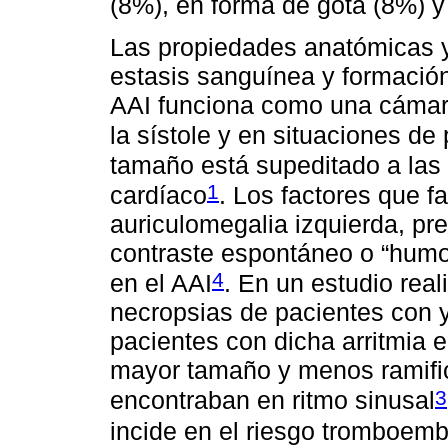
(8%), en forma de gota (8%) 
Las propiedades anatómicas y
estasis sanguínea y formació
AAI funciona como una cámar
la sístole y en situaciones de 
tamaño está supeditado a las 
1
cardíaco
. Los factores que f
auriculomegalia izquierda, pr
contraste espontáneo o “humo”
4
en el AAI
. En un estudio real
necropsias de pacientes con y
pacientes con dicha arritmia 
mayor tamaño y menos ramific
3
encontraban en ritmo sinusal
incide en el riesgo tromboemb