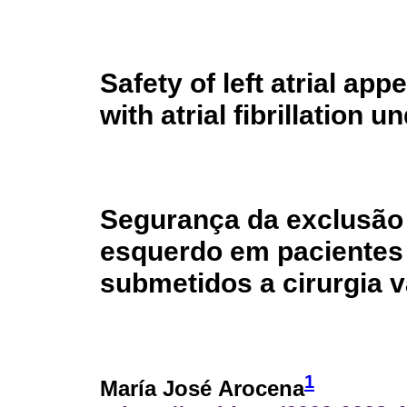
Safety of left atrial ap
with atrial fibrillation 
Segurança da exclusão c
esquerdo em pacientes c
submetidos a cirurgia va
1
María José Arocena