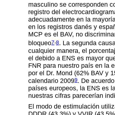
masculino se corresponden co
registro del electrocardiogram
adecuadamente en la mayoría 
en los registros danés y españ
MCP es el BAV, no discriminan
,
7
8
bloqueo
. La segunda caus
cualquier manera, el porcenta
el debido a ENS es mayor que 
FNR para nuestro país en la 
por el Dr. Mond (62% BAV y 
9
calendario 2009
. De acuerdo
países europeos, la ENS es l
nuestras cifras parecerían ind
El modo de estimulación utiliz
DDDR (43,3%) y VVIR (43,5%). 