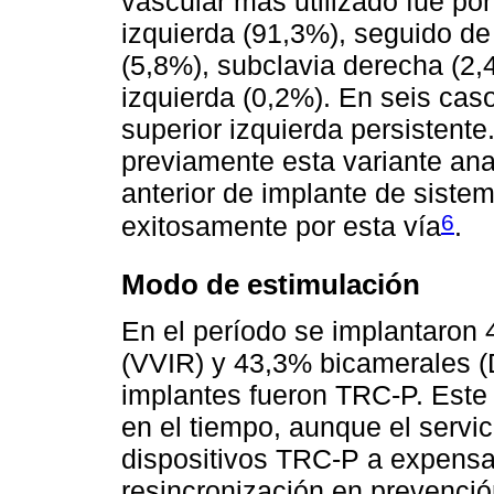
vascular más utilizado fue po
izquierda (91,3%), seguido de
(5,8%), subclavia derecha (2,4
izquierda (0,2%). En seis cas
superior izquierda persistent
previamente esta variante anat
anterior de implante de siste
6
exitosamente por esta vía
.
Modo de estimulación
En el período se implantaro
(VVIR) y 43,3% bicamerales
implantes fueron TRC-P. Este
en el tiempo, aunque el serv
dispositivos TRC-P a expensas
resincronización en prevenció