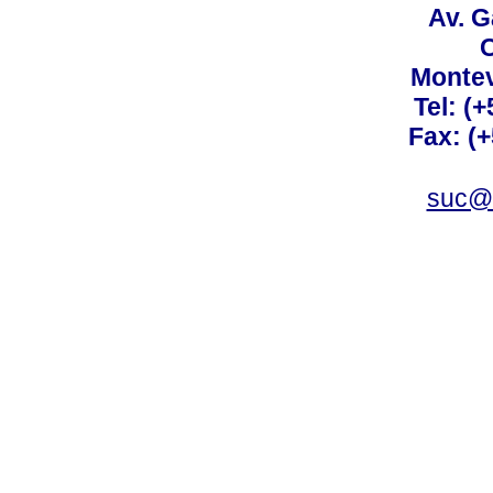
Av. G
C
Montev
Tel: (
Fax: (
suc@a