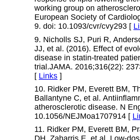
working group on atherosclero
European Society of Cardiolog
9. doi: 10.1093/cvr/cvy293 [
L
9. Nicholls SJ, Puri R, Ander
JJ, et al. (2016). Effect of e
disease in statin-treated pat
trial.JAMA. 2016;316(22): 23
[
Links
]
10. Ridker PM, Everett BM, 
Ballantyne C, et al. Antiinfl
atherosclerotic disease. N En
10.1056/NEJMoa1707914 [
Li
11. Ridker PM, Everett BM, 
DH, Zaharris E, et al. Low-dos