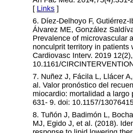
[
Links
]
6. Díez-Delhoyo F, Gutiérrez
Álvarez ME, González Saldívar
Prevalence of microvascular a
nonculprit territory in patients
Cardiovasc Interv. 2019 12(2)
10.1161/CIRCINTERVENTION
7. Nuñez J, Fácila L, Llácer A
al. Valor pronóstico del recuen
miocardio: mortalidad a largo
631- 9. doi: 10.1157/1307641
8. Tuñón J, Badimón L, Bocha
MJ, Egido J, et al. (2018). Ide
response to lipid lowering the