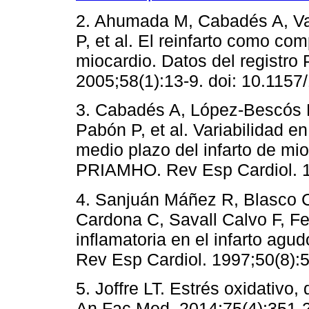
2. Ahumada M, Cabadés A, Val
P, et al. El reinfarto como co
miocardio. Datos del registr
2005;58(1):13-9. doi: 10.115
3. Cabadés A, López-Bescós L
Pabón P, et al. Variabilidad e
medio plazo del infarto de mi
PRIAMHO. Rev Esp Cardiol. 1
4. Sanjuán Máñez R, Blasco C
Cardona C, Savall Calvo F, Fe
inflamatoria en el infarto agu
Rev Esp Cardiol. 1997;50(8):5
5. Joffre LT. Estrés oxidativo,
An Fac Med. 2014;75(4):351-2.