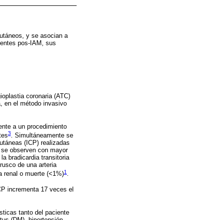
utáneos, y se asocian a
cientes pos-IAM, sus
ioplastia coronaria (ATC)
a, en el método invasivo
ente a un procedimiento
3
tes
. Simultáneamente se
utáneas (ICP) realizadas
s se observen con mayor
 bradicardia transitoria
rusco de una arteria
1
ia renal o muerte (<1%)
.
CP incrementa 17 veces el
ticas tanto del paciente
tus (DM), hipertensión