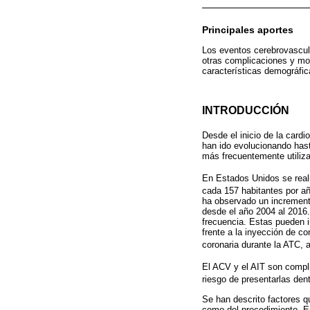
Principales aportes
Los eventos cerebrovascul
otras complicaciones y mor
características demográfic
INTRODUCCIÓN
Desde el inicio de la cardi
han ido evolucionando hast
más frecuentemente utiliz
En Estados Unidos se rea
cada 157 habitantes por añ
ha observado un increment
desde el año 2004 al 2016
frecuencia. Estas pueden i
frente a la inyección de c
coronaria durante la ATC, 
El ACV y el AIT son compl
riesgo de presentarlas den
Se han descrito factores q
como del procedimiento. En