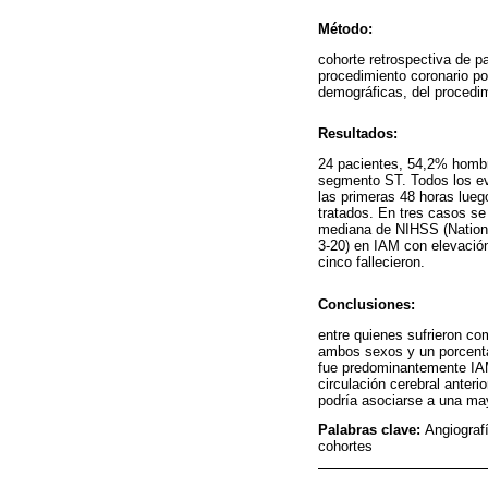
Método:
cohorte retrospectiva de p
procedimiento coronario po
demográficas, del procedim
Resultados:
24 pacientes, 54,2% hombre
segmento ST. Todos los eve
las primeras 48 horas lue
tratados. En tres casos se 
mediana de NIHSS (National
3-20) en IAM con elevación
cinco fallecieron.
Conclusiones:
entre quienes sufrieron co
ambos sexos y un porcenta
fue predominantemente IAM
circulación cerebral anteri
podría asociarse a una may
Palabras clave:
Angiografí
cohortes