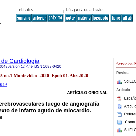
 de Cardiología
Servicios 
0048
versión On-line
ISSN
1688-0420
Revista
.35 no.1 Montevideo 2020 Epub 01-Abr-2020
SciELO
35.1.6
Articulo
ARTÍCULO ORIGINAL
Españo
rebrovasculares luego de angiografía
Articu
exto de infarto agudo de miocardio.
Referen
e
Como c
SciELO