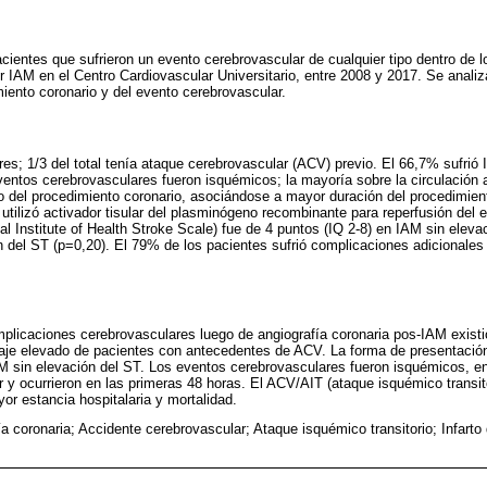
acientes que sufrieron un evento cerebrovascular de cualquier tipo dentro de l
r IAM en el Centro Cardiovascular Universitario, entre 2008 y 2017. Se analiz
iento coronario y del evento cerebrovascular.
s; 1/3 del total tenía ataque cerebrovascular (ACV) previo. El 66,7% sufrió 
ntos cerebrovasculares fueron isquémicos; la mayoría sobre la circulación a
go del procedimiento coronario, asociándose a mayor duración del procedimie
utilizó activador tisular del plasminógeno recombinante para reperfusión del 
 Institute of Health Stroke Scale) fue de 4 puntos (IQ 2-8) en IAM sin elevac
 del ST (p=0,20). El 79% de los pacientes sufrió complicaciones adicionales d
mplicaciones cerebrovasculares luego de angiografía coronaria pos-IAM existi
je elevado de pacientes con antecedentes de ACV. La forma de presentación
 sin elevación del ST. Los eventos cerebrovasculares fueron isquémicos, en
or y ocurrieron en las primeras 48 horas. El ACV/AIT (ataque isquémico transit
or estancia hospitalaria y mortalidad.
a coronaria; Accidente cerebrovascular; Ataque isquémico transitorio; Infarto