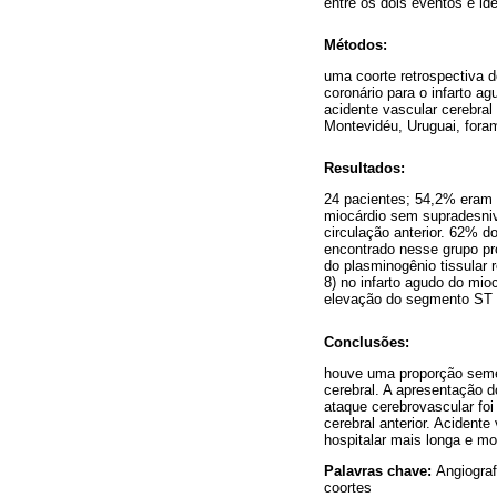
entre os dois eventos e id
Métodos:
uma coorte retrospectiva 
coronário para o infarto a
acidente vascular cerebral
Montevidéu, Uruguai, foram
Resultados:
24 pacientes; 54,2% eram 
miocárdio sem supradesniv
circulação anterior. 62% d
encontrado nesse grupo pr
do plasminogênio tissular 
8) no infarto agudo do mio
elevação do segmento ST (
Conclusões:
houve uma proporção semel
cerebral. A apresentação 
ataque cerebrovascular foi
cerebral anterior. Acident
hospitalar mais longa e mo
Palavras chave:
Angiograf
coortes