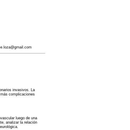
gime.loza@gmail.com
onarios invasivos. La
en más complicaciones
rovascular luego de una
e, analizar la relación
eurológica.