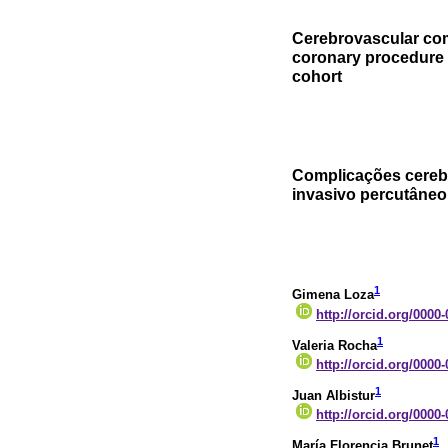
Cerebrovascular com
coronary procedure f
cohort
Complicações cereb
invasivo percutâneo
1
Gimena Loza
http://orcid.org/0000
1
Valeria Rocha
http://orcid.org/0000
1
Juan Albistur
http://orcid.org/0000
1
María Florencia Brunet