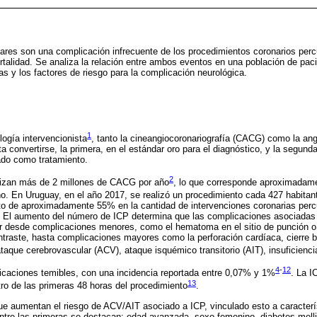
ares son una complicación infrecuente de los procedimientos coronarios perc
talidad. Se analiza la relación entre ambos eventos en una población de pa
as y los factores de riesgo para la complicación neurológica.
1
ología intervencionista
, tanto la cineangiocoronariografía (CACG) como la ang
a convertirse, la primera, en el estándar oro para el diagnóstico, y la segund
ado como tratamiento.
2
lizan más de 2 millones de CACG por año
, lo que corresponde aproximadam
o. En Uruguay, en el año 2017, se realizó un procedimiento cada 427 habitan
o de aproximadamente 55% en la cantidad de intervenciones coronarias perc
. El aumento del número de ICP determina que las complicaciones asociada
r desde complicaciones menores, como el hematoma en el sitio de punción o la
ontraste, hasta complicaciones mayores como la perforación cardíaca, cierre b
ataque cerebrovascular (ACV), ataque isquémico transitorio (AIT), insuficienc
4
-
12
icaciones temibles, con una incidencia reportada entre 0,07% y 1%
. La I
13
tro de las primeras 48 horas del procedimiento
.
ue aumentan el riesgo de ACV/AIT asociado a ICP, vinculado esto a caracterís
tre las primeras se destacan: edad avanzada, sexo femenino, diabetes melli