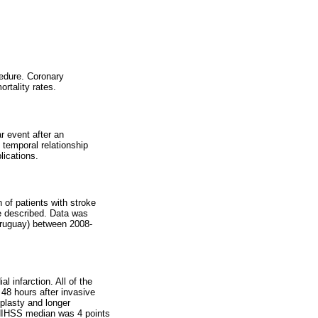
cedure. Coronary
rtality rates.
r event after an
 temporal relationship
lications.
 of patients with stroke
re described. Data was
 Uruguay) between 2008-
 infarction. All of the
 48 hours after invasive
plasty and longer
 NIHSS median was 4 points