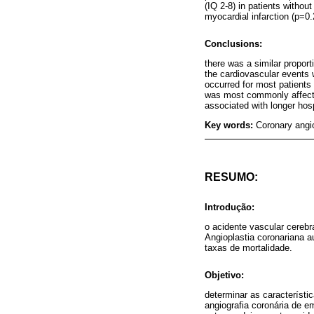
(IQ 2-8) in patients withou
myocardial infarction (p=0.
Conclusions:
there was a similar propor
the cardiovascular events 
occurred for most patients 
was most commonly affecte
associated with longer hos
Key words:
Coronary angio
RESUMO:
Introdução:
o acidente vascular cerebr
Angioplastia coronariana 
taxas de mortalidade.
Objetivo:
determinar as característ
angiografia coronária de e