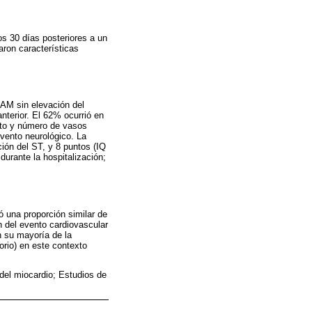
os 30 días posteriores a un
aron características
IAM sin elevación del
nterior. El 62% ocurrió en
nto y número de vasos
evento neurológico. La
ión del ST, y 8 puntos (IQ
urante la hospitalización;
ó una proporción similar de
 del evento cardiovascular
 su mayoría de la
orio) en este contexto
 del miocardio; Estudios de