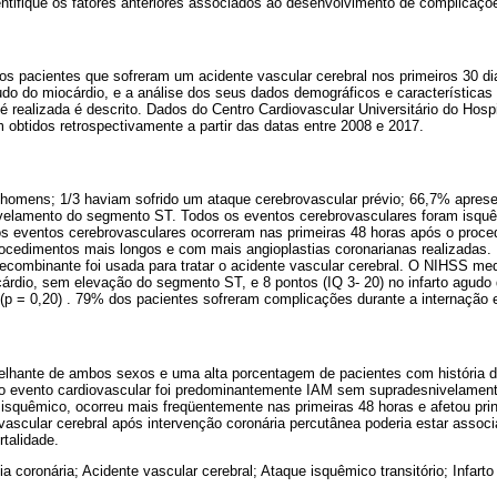
entifique os fatores anteriores associados ao desenvolvimento de complicaçõ
dos pacientes que sofreram um acidente vascular cerebral nos primeiros 30 
gudo do miocárdio, e a análise dos seus dados demográficos e características
 é realizada é descrito. Dados do Centro Cardiovascular Universitário do Hospi
 obtidos retrospectivamente a partir das datas entre 2008 e 2017.
homens; 1/3 haviam sofrido um ataque cerebrovascular prévio; 66,7% aprese
elamento do segmento ST. Todos os eventos cerebrovasculares foram isquêm
os eventos cerebrovasculares ocorreram nas primeiras 48 horas após o proce
ocedimentos mais longos e com mais angioplastias coronarianas realizadas. 
recombinante foi usada para tratar o acidente vascular cerebral. O NIHSS med
cárdio, sem elevação do segmento ST, e 8 pontos (IQ 3- 20) no infarto agud
p = 0,20) . 79% dos pacientes sofreram complicações durante a internação 
hante de ambos sexos e uma alta porcentagem de pacientes com história d
do evento cardiovascular foi predominantemente IAM sem supradesnivelame
 isquêmico, ocorreu mais freqüentemente nas primeiras 48 horas e afetou pri
e vascular cerebral após intervenção coronária percutânea poderia estar ass
rtalidade.
ia coronária; Acidente vascular cerebral; Ataque isquêmico transitório; Infart