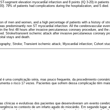
t ST-segment elevation myocardial infarction and 8 points (IQ 3-20) in patient
20). 79% of patients had complications during the hospitalization, and 5 died.
tion of men and women, and a high percentage of patients with a history of str
was predominantly non ST myocardial infarction. All the cerebrovascular even
in the first 48 hours after invasive percutaneous coronary procedure, and the a
d. Stroke/transient ischemic attack after invasive percutaneous coronary pr
pital stays and death.
graphy; Stroke; Transient ischemic attack; Myocardial infarction; Cohort stu
al é uma complicação séria, mas pouco frequente, da procedimiento coronári
aumenta o risco 17 vezes. Pacientes que sofrem dessa complicação têm mai
icas clínicas e evolutivas dos pacientes que desenvolveram um evento cereb
mergência no contexto de um infarto agudo do miocárdio. Em segundo lugar, a