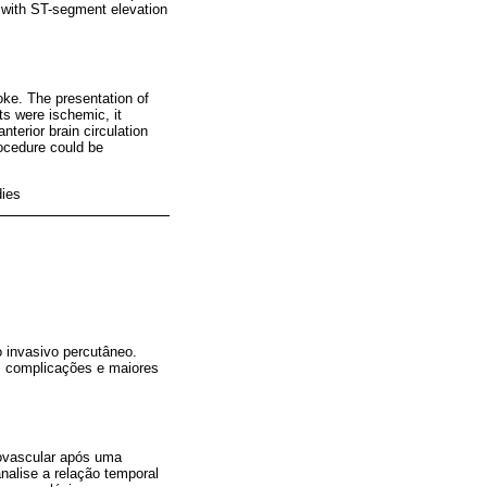
s with ST-segment elevation
oke. The presentation of
ts were ischemic, it
nterior brain circulation
ocedure could be
dies
o invasivo percutâneo.
s complicações e maiores
rovascular após uma
nalise a relação temporal