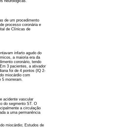
es neurológicas.
dias de um procedimento
 de processo coronária e
tal de Clínicas de
ntavam infarto agudo do
icos, a maioria era da
dimento coronário, tendo
Em 3 pacientes, a ativador
iana foi de 4 pontos (IQ 2-
o do miocárdio com
e 5 morreram.
e acidente vascular
nto do segmento ST. O
ncipalmente a circulação
ociada a uma permanência
o do miocárdio; Estudos de