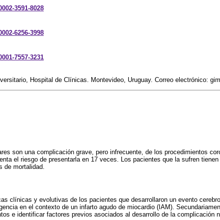
-0002-3591-8028
-0002-6256-3998
-0001-7557-3231
versitario, Hospital de Clínicas. Montevideo, Uruguay. Correo electrónico: 
res son una complicación grave, pero infrecuente, de los procedimientos cor
enta el riesgo de presentarla en 17 veces. Los pacientes que la sufren tien
 de mortalidad.
icas clínicas y evolutivas de los pacientes que desarrollaron un evento cereb
rgencia en el contexto de un infarto agudo de miocardio (IAM). Secundariament
os e identificar factores previos asociados al desarrollo de la complicación n