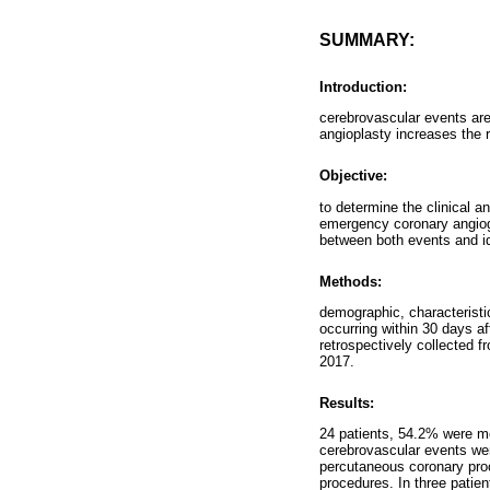
SUMMARY:
Introduction:
cerebrovascular events are
angioplasty increases the r
Objective:
to determine the clinical a
emergency coronary angiogr
between both events and id
Methods:
demographic, characteristic
occurring within 30 days a
retrospectively collected 
2017.
Results:
24 patients, 54.2% were me
cerebrovascular events were
percutaneous coronary proc
procedures. In three patie