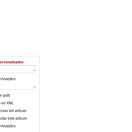
Personalizados
 Analytics
l (pdf)
lo en XML
cias del artículo
itar este artículo
 Analytics