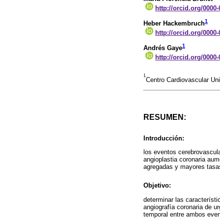
http://orcid.org/0000
1
Heber Hackembruch
http://orcid.org/0000
1
Andrés Gaye
http://orcid.org/0000
1
Centro Cardiovascular Uni
RESUMEN:
Introducción:
los eventos cerebrovascula
angioplastia coronaria aum
agregadas y mayores tasas
Objetivo:
determinar las característ
angiografía coronaria de u
temporal entre ambos event