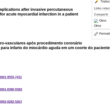
Traduc
Links rela
plications after invasive percutaneous
or acute myocardial infarction in a patient
Compartir
Otros
Otros
Permali
ro-vasculares após procedimento coronário
 para infarto do miocárdio aguda em um coorte do paciente
-0001-9555-7431
-0001-8380-938X
-0002-0282-5263