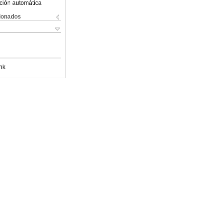
ción automática
cionados
nk