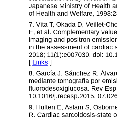
Japanese Ministry of Health a
of Health and Welfare, 1993:2
7. Vita T, Okada D, Veillet-C
E, et al. Complementary valu
imaging and positron emissi
in the assessment of cardiac 
2018; 11(1):e007030. doi: 1
[
Links
]
8. García J, Sánchez R, Álvar
mediante tomografía por emisi
fluorodesoxiglucosa. Rev Esp 
10.1016/j.recesp.2015. 07.02
9. Hulten E, Aslam S, Osborn
R. Cardiac sarcoidosis-state o