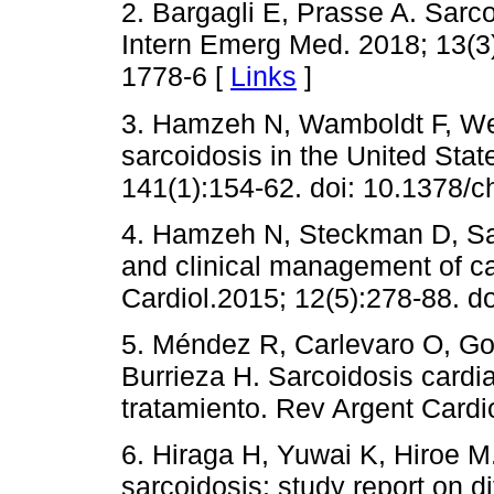
2. Bargagli E, Prasse A. Sarcoi
Intern Emerg Med. 2018; 13(3
1778-6 [
Links
]
3. Hamzeh N, Wamboldt F, We
sarcoidosis in the United Stat
141(1):154-62. doi: 10.1378/c
4. Hamzeh N, Steckman D, Sa
and clinical management of ca
Cardiol.2015; 12(5):278-88. d
5. Méndez R, Carlevaro O, Go
Burrieza H. Sarcoidosis cardi
tratamiento. Rev Argent Cardio
6. Hiraga H, Yuwai K, Hiroe M.
sarcoidosis: study report on 