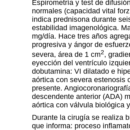
Espirometría y test de difus
normales (capacidad vital f
indica prednisona durante se
estabilidad imagenológica. Ma
mg/día. Hace tres años agreg
progresiva y ángor de esfuerz
2
severa, área de 1 cm
, gradi
eyección del ventrículo izqui
dobutamina: VI dilatado e hipe
aórtica con severa estenosis c
presente. Angiocoronariografí
descendente anterior (ADA) me
aórtica con válvula biológica
Durante la cirugía se realiza
que informa: proceso inflamat