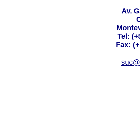
Av. G
C
Montev
Tel: (
Fax: (
suc@a