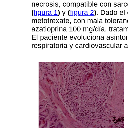
necrosis, compatible con sarc
(
figura 1
)
y
(
figura 2
)
. Dado el
metotrexate, con mala toleranc
azatioprina 100 mg/día, trata
El paciente evoluciona asintom
respiratoria y cardiovascular 