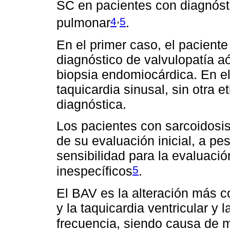
SC en pacientes con diagnósti
,
4
5
pulmonar
.
En el primer caso, el pacient
diagnóstico de valvulopatía a
biopsia endomiocárdica. En el
taquicardia sinusal, sin otra e
diagnóstica.
Los pacientes con sarcoidosi
de su evaluación inicial, a pe
sensibilidad para la evaluaci
5
inespecíficos
.
El BAV es la alteración más 
y la taquicardia ventricular y l
frecuencia, siendo causa de m