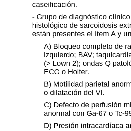
caseificación.
- Grupo de diagnóstico clínic
histológico de sarcoidosis e
están presentes el ítem A y u
A) Bloqueo completo de r
izquierdo; BAV; taquicardia 
(> Lown 2); ondas Q patoló
ECG o Holter.
B) Motilidad parietal anor
o dilatación del VI.
C) Defecto de perfusión m
anormal con Ga-67 o Tc-9
D) Presión intracardíaca 