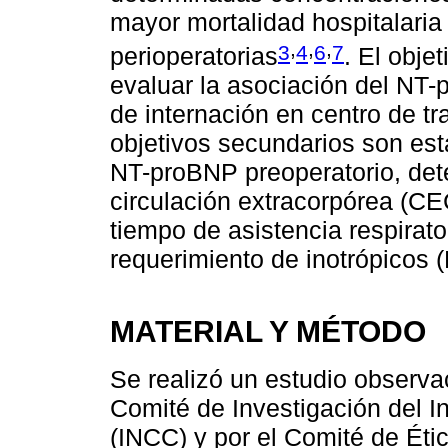
mayor mortalidad hospitalaria
,
,
,
3
4
6
7
perioperatorias
. El obje
evaluar la asociación del NT-
de internación en centro de tr
objetivos secundarios son est
NT-proBNP preoperatorio, dete
circulación extracorpórea (CE
tiempo de asistencia respirat
requerimiento de inotrópicos (
MATERIAL Y MÉTODO
Se realizó un estudio observac
Comité de Investigación del I
(INCC) y por el Comité de Étic