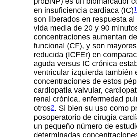
proBNP) es un biomarcador co
en insuficiencia cardíaca (IC)
son liberados en respuesta al
vida media de 20 y 90 minuto
concentraciones aumentan de 
funcional (CF), y son mayores
reducida (ICFEr) en comparac
aguda versus IC crónica estab
ventricular izquierda tambié
concentraciones de estos pép
cardiopatía valvular, cardiopa
renal crónica, enfermedad pul
2
otros
. Si bien su uso como pr
posoperatorio de cirugía cardí
un pequeño número de estudi
determinadas concentracione