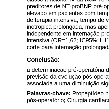
preditores de NT-proBNP pré-op
elevado em pacientes com temp
de terapia intensiva, tempo de
inotrópica prolongada, mas apen
independente em internação pr
intensiva (OR=1,62; IC95%:1,11
corte para internação prolongad
Conclusão:
a determinação pré-operatória 
previsão da evolução pós-operat
associada a uma diminuição sign
Palavras-chave:
Propeptídeo na
pós-operatório; Cirurgia cardíac