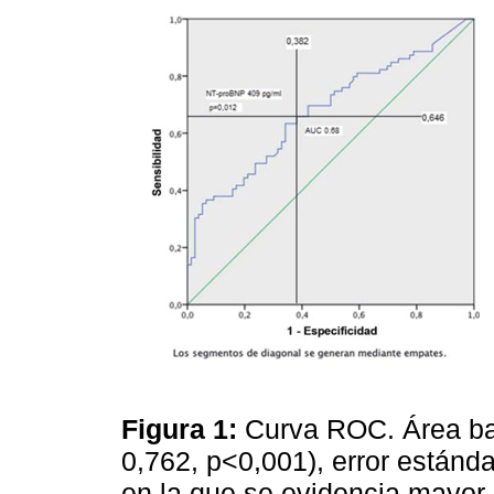
Figura 1:
Curva ROC. Área baj
0,762, p<0,001), error estánd
en la que se evidencia mayor 