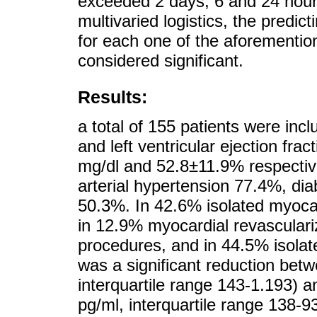
exceeded 2 days, 6 and 24 hours
multivaried logistics, the pred
for each one of the aforemention
considered significant.
Results:
a total of 155 patients were incl
and left ventricular ejection fr
mg/dl and 52.8±11.9% respecti
arterial hypertension 77.4%, di
50.3%. In 42.6% isolated myocar
in 12.9% myocardial revasculari
procedures, and in 44.5% isolate
was a significant reduction bet
interquartile range 143-1.193)
pg/ml, interquartile range 138-93