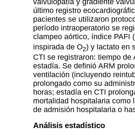
valvulopatía y gradiente valvu
último registro ecocardiográfi
pacientes se utilizaron proto
período intraoperatorio se re
clampeo aórtico, índice PAFI (
inspirada de O
) y lactato en
2
CTI se registraron: tiempo de
estadía. Se definió ARM prol
ventilación (incluyendo reintu
prolongado como su administr
horas; estadía en CTI prolong
mortalidad hospitalaria como 
de admisión hospitalaria o has
Análisis estadístico