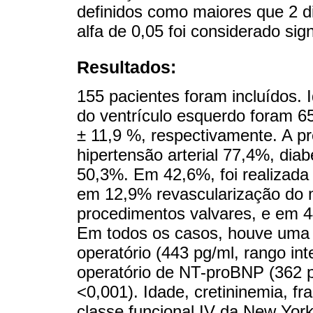
definidos como maiores que 2 d
alfa de 0,05 foi considerado signi
Resultados:
155 pacientes foram incluídos. 
do ventrículo esquerdo foram 65
± 11,9 %, respectivamente. A pr
hipertensão arterial 77,4%, diab
50,3%. Em 42,6%, foi realizada 
em 12,9% revascularização do 
procedimentos valvares, e em 4
Em todos os casos, houve uma di
operatório (443 pg/ml, rango int
operatório de NT-proBNP (362 pg
<0,001). Idade, cretininemia, fr
classe funcional IV da New York