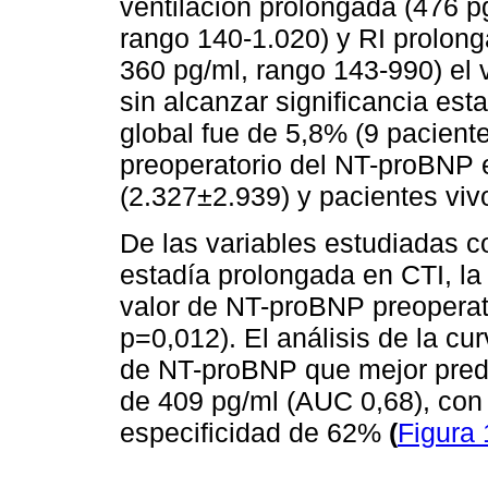
ventilación prolongada (476 p
rango 140-1.020) y RI prolong
360 pg/ml, rango 143-990) el
sin alcanzar significancia est
global fue de 5,8% (9 paciente
preoperatorio del NT-proBNP e
(2.327±2.939) y pacientes viv
De las variables estudiadas 
estadía prolongada en CTI, la ú
valor de NT-proBNP preoperat
p=0,012). El análisis de la c
de NT-proBNP que mejor predi
de 409 pg/ml (AUC 0,68), con
especificidad de 62%
(
Figura 