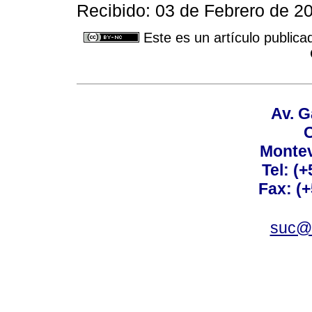
Recibido: 03 de Febrero de 2
Este es un artículo publica
Av. G
C
Montev
Tel: (
Fax: (
suc@a