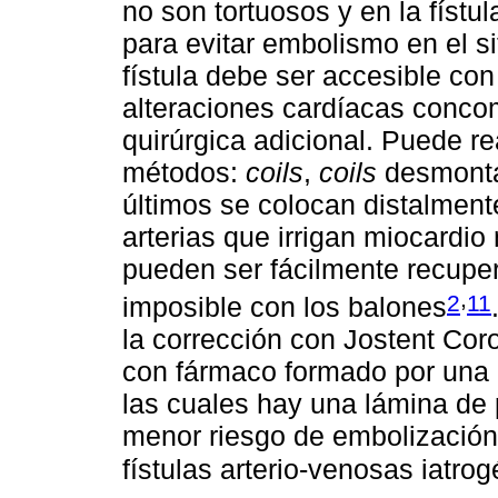
no son tortuosos y en la fístu
para evitar embolismo en el sit
fístula debe ser accesible con 
alteraciones cardíacas concom
quirúrgica adicional. Puede re
métodos:
coils
,
coils
desmonta
últimos se colocan distalmente
arterias que irrigan miocardio
pueden ser fácilmente recuper
,
2
11
imposible con los balones
la corrección con Jostent Cor
con fármaco formado por una d
las cuales hay una lámina de p
menor riesgo de embolización d
fístulas arterio-venosas iatro