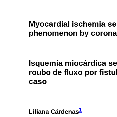
Myocardial ischemia se
phenomenon by coronary
Isquemia miocárdica s
roubo de fluxo por fistu
caso
1
Liliana Cárdenas