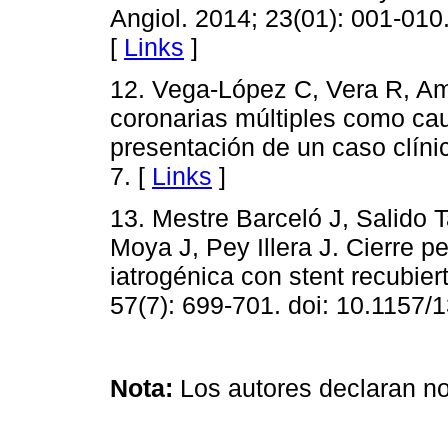
Angiol. 2014; 23(01): 001-010
[
Links
]
12. Vega-López C, Vera R, Ama
coronarias múltiples como ca
presentación de un caso clíni
7. [
Links
]
13. Mestre Barceló J, Salido 
Moya J, Pey Illera J. Cierre p
iatrogénica con stent recubie
57(7): 699-701. doi: 10.1157
Nota:
Los autores declaran no 