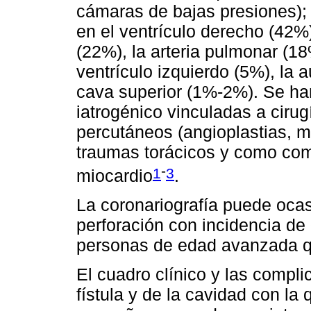
cámaras de bajas presiones); 
en el ventrículo derecho (42%
(22%), la arteria pulmonar (18
ventrículo izquierdo (5%), la 
cava superior (1%-2%). Se han
iatrogénico vinculadas a ciru
percutáneos (angioplastias, m
traumas torácicos y como com
-
1
3
miocardio
.
La coronariografía puede ocasi
perforación con incidencia de
personas de edad avanzada q
El cuadro clínico y las compl
fístula y de la cavidad con l