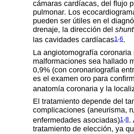
cámaras cardíacas, del flujo 
pulmonar. Los ecocardiograma
pueden ser útiles en el diagnós
drenaje, la dirección del
shunt
,
1
6
las cavidades cardíacas
.
La angiotomografía coronaria 
malformaciones sea hallado m
0,9% (con coronariografía ent
es el examen oro para confirma
anatomía coronaria y la localiz
El tratamiento depende del tam
complicaciones (aneurisma, ru
,
1
8
enfermedades asociadas)
.
tratamiento de elección, ya q