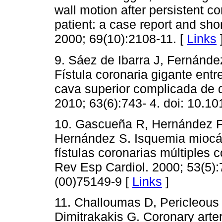
wall motion after persistent co
patient: a case report and shor
2000; 69(10):2108-11. [
Links
9. Sáez de Ibarra J, Fernánde
Fístula coronaria gigante entr
cava superior complicada de d
2010; 63(6):743- 4. doi: 10.
10. Gascueña R, Hernández F,
Hernández S. Isquemia miocá
fístulas coronarias múltiples c
Rev Esp Cardiol. 2000; 53(5)
(00)75149-9 [
Links
]
11. Challoumas D, Pericleous 
Dimitrakakis G. Coronary arter