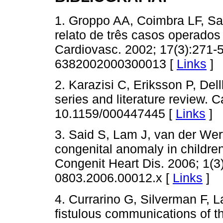
1. Groppo AA, Coimbra LF, San
relato de três casos operados 
Cardiovasc. 2002; 17(3):271-5
6382002000300013 [
Links
]
2. Karazisi C, Eriksson P, Del
series and literature review. 
10.1159/000447445 [
Links
]
3. Said S, Lam J, van der Werf 
congenital anomaly in childre
Congenit Heart Dis. 2006; 1(3)
0803.2006.00012.x [
Links
]
4. Currarino G, Silverman F, 
fistulous communications of t