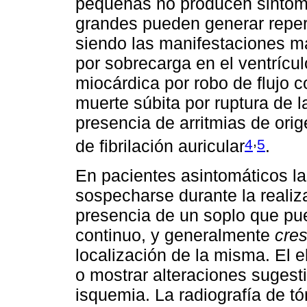
pequeñas no producen sintoma
grandes pueden generar reperc
siendo las manifestaciones má
por sobrecarga en el ventrícul
miocárdica por robo de flujo c
muerte súbita por ruptura de la
presencia de arritmias de orig
,
4
5
de fibrilación auricular
.
En pacientes asintomáticos la
sospecharse durante la realiz
presencia de un soplo que pued
continuo, y generalmente
cre
localización de la misma. El 
o mostrar alteraciones suges
isquemia. La radiografía de t