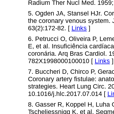
Radium Ther Nucl Med. 1959;
5. Ogden JA, Stansel HJr. Coro
the coronary venous system. 
63(2):172-82. [
Links
]
6. Petrucci O, Oliveira P, Lem
E, et al. Insuficiência cardíaca
coronária. Arq Bras Cardiol. 1
782X1998000100010 [
Links
]
7. Buccheri D, Chirco P, Gera
Coronary artery fistulae: an
strategies. Heart Lung Circ. 2
10.1016/j.hlc.2017.07.014 [
Li
8. Gasser R, Koppel H, Luha 
Tscheliessnigg K, et al. Segme