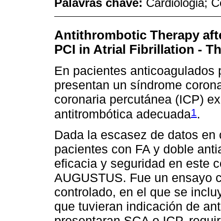
Palavras chave:
Cardiologia; 
Antithrombotic Therapy af
PCI in Atrial Fibrillation -
En pacientes anticoagulados po
presentan un síndrome corona
coronaria percutánea (ICP) ex
1
antitrombótica adecuada
.
Dada la escasez de datos en 
pacientes con FA y doble antia
eficacia y seguridad en este c
AUGUSTUS. Fue un ensayo clín
controlado, en el que se incl
que tuvieran indicación de an
presentaran SCA o ICP, requir