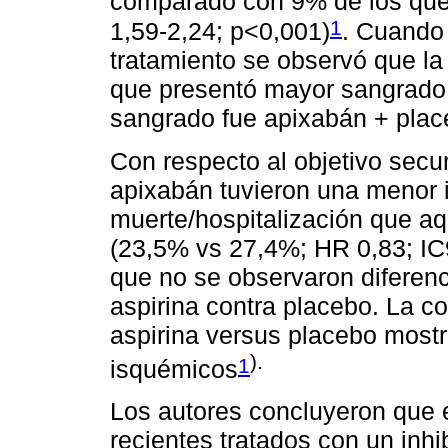
comparado con 9% de los que 
1
1,59-2,24; p<0,001)
. Cuando
tratamiento se observó que la
que presentó mayor sangrado 
sangrado fue apixabán + plac
Con respecto al objetivo secu
apixabán tuvieron una menor 
muerte/hospitalización que aq
(23,5% vs 27,4%; HR 0,83; IC
que no se observaron diferenci
aspirina contra placebo. La 
aspirina versus placebo mostr
).
1
isquémicos
Los autores concluyeron que 
recientes tratados con un inh