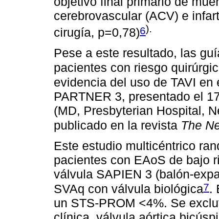
objetivo final primario de mue
cerebrovascular (ACV) e infa
).
6
cirugía, p=0,78)
Pese a este resultado, las g
pacientes con riesgo quirúrgi
evidencia del uso de TAVI en e
PARTNER 3, presentado el 17 
(MD, Presbyterian Hospital, 
publicado en la revista
The Ne
Este estudio multicéntrico ran
pacientes con EAoS de bajo ri
válvula SAPIEN 3 (balón-expa
7
SVAq con válvula biológica
.
un STS-PROM <4%. Se excluye
clínica, válvula aórtica bicús