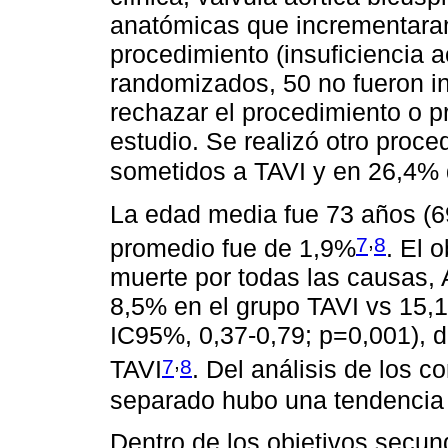
anatómicas que incrementaran
procedimiento (insuficiencia a
randomizados, 50 no fueron inc
rechazar el procedimiento o pr
estudio. Se realizó otro proc
sometidos a TAVI y en 26,4%
La edad media fue 73 años (6
,
7
8
promedio fue de 1,9%
. El 
muerte por todas las causas, 
8,5% en el grupo TAVI vs 15,
IC95%, 0,37-0,79; p=0,001), 
,
7
8
TAVI
. Del análisis de los c
separado hubo una tendencia a
Dentro de los objetivos secun