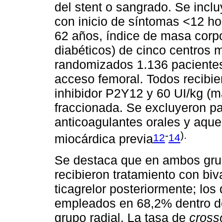
del stent o sangrado. Se inc
con inicio de síntomas <12 h
62 años, índice de masa corp
diabéticos) de cinco centros
randomizados 1.136 pacientes
acceso femoral. Todos recibie
inhibidor P2Y12 y 60 UI/kg (
fraccionada. Se excluyeron pac
anticoagulantes orales y aque
-
).
12
14
miocárdica previa
Se destaca que en ambos grup
recibieron tratamiento con biv
ticagrelor posteriormente; los 
empleados en 68,2% dentro de
grupo radial. La tasa de
cross