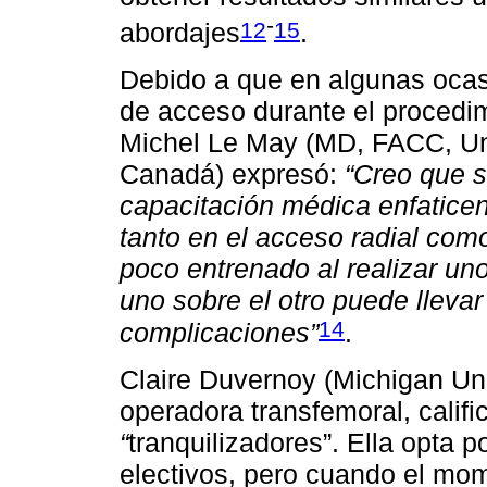
-
12
15
abordajes
.
Debido a que en algunas ocasi
de acceso durante el procedim
Michel Le May (MD, FACC, Univ
Canadá) expresó:
“Creo que s
capacitación médica enfatice
tanto en el acceso radial como
poco entrenado al realizar un
uno sobre el otro puede lleva
14
complicaciones”
.
Claire Duvernoy (Michigan Uni
operadora transfemoral, calif
“
tranquilizadores”. Ella opta p
electivos, pero cuando el mom