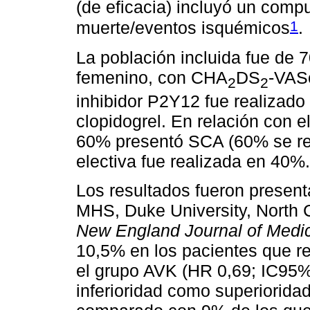
(de eficacia) incluyó un comp
1
muerte/eventos isquémicos
.
La población incluida fue de
femenino, con CHA
DS
-VA
2
2
inhibidor P2Y12 fue realizad
clopidogrel. En relación con 
60% presentó SCA (60% se rea
electiva fue realizada en 40%.
Los resultados fueron presen
MHS, Duke University, North C
New England Journal of Medic
10,5% en los pacientes que r
el grupo AVK (HR 0,69; IC95%
inferioridad como superioridad