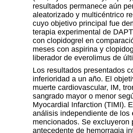
resultados permanece aún pen
aleatorizado y multicéntrico r
cuyo objetivo principal fue de
terapia experimental de DAP
con clopidogrel en comparaci
meses con aspirina y clopidogr
liberador de everolimus de úl
Los resultados presentados co
inferioridad a un año. El obje
muerte cardiovascular, IM, tro
sangrado mayor o menor según
Myocardial Infarction (TIMI). E
análisis independiente de lo
mencionados. Se excluyeron p
antecedente de hemorragia int