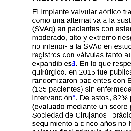
El implante valvular aórtico t
como una alternativa a la susti
(SVAq) en pacientes con este
moderado, alto y extremo ries
no inferior- a la SVAq en est
registros con válvulas tanto 
4
expandibles
. En lo que resp
quirúrgico, en 2015 fue publi
randomizaron pacientes con 
(135 pacientes) sin enfermedad
5
intervención
. De estos, 82% 
(evaluado mediante un score p
Sociedad de Cirujanos Torác
seguimiento a cinco años no hu