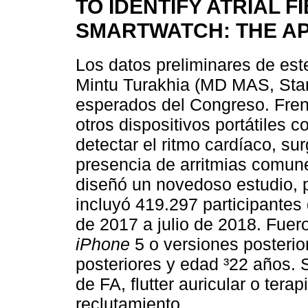
TO IDENTIFY ATRIAL F
SMARTWATCH: THE A
Los datos preliminares de est
Mintu Turakhia (MD MAS, Stan
esperados del Congreso. Fren
otros dispositivos portátiles 
detectar el ritmo cardíaco, surg
presencia de arritmias comune
diseñó un novedoso estudio, 
incluyó 419.297 participante
de 2017 a julio de 2018. Fuero
iPhone
5 o versiones posterio
posteriores y edad ³22 años. 
de FA, flutter auricular o ter
reclutamiento.