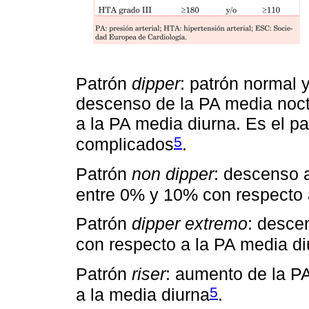
Patrón
dipper
: patrón normal 
descenso de la PA media noc
a la PA media diurna. Es el p
5
complicados
.
Patrón
non dipper
: descenso 
entre 0% y 10% con respecto 
Patrón
dipper extremo
: desce
con respecto a la PA media di
Patrón
riser
: aumento de la P
5
a la media diurna
.