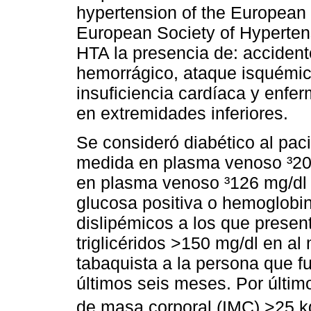
hypertension of the European 
European Society of Hyperten
HTA la presencia de: acciden
hemorrágico, ataque isquémico
insuficiencia cardíaca y enfer
en extremidades inferiores.
Se consideró diabético al pac
medida en plasma venoso ³20
en plasma venoso ³126 mg/dl o
glucosa positiva o hemoglobi
dislipémicos a los que present
triglicéridos >150 mg/dl en al
tabaquista a la persona que fu
últimos seis meses. Por últim
de masa corporal (IMC) >25 